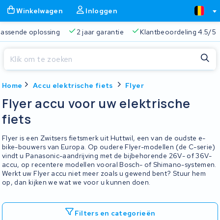
Winkelwagen
Inloggen
 passende oplossing
2 jaar garantie
Klantbeoordeling 4.5/5
Sluiten
Home
Accu elektrische fiets
Flyer
Winkelwagen
Sluiten
Flyer accu voor uw elektrische
Begin te typen in de zoekbalk om te zoeken
fiets
Je winkelwagen is leeg.
Flyer is een Zwitsers fietsmerk uit Huttwil, een van de oudste e-
Gratis verzending
Altijd een passende oplossing
2 jaa
bike-bouwers van Europa. Op oudere Flyer-modellen (de C-serie)
vindt u Panasonic-aandrijving met de bijbehorende 26V- of 36V-
accu, op recentere modellen vooral Bosch- of Shimano-systemen.
Werkt uw Flyer accu niet meer zoals u gewend bent? Stuur hem
op, dan kijken we wat we voor u kunnen doen.
Filters en categorieën