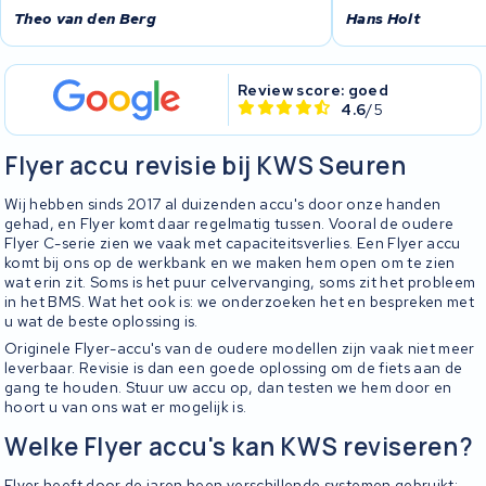
Theo van den Berg
Hans Holt
Review score: goed
4.6
/5
Flyer accu revisie bij KWS Seuren
Wij hebben sinds 2017 al duizenden accu's door onze handen
gehad, en Flyer komt daar regelmatig tussen. Vooral de oudere
Flyer C-serie zien we vaak met capaciteitsverlies. Een Flyer accu
komt bij ons op de werkbank en we maken hem open om te zien
wat erin zit. Soms is het puur celvervanging, soms zit het probleem
in het BMS. Wat het ook is: we onderzoeken het en bespreken met
u wat de beste oplossing is.
Originele Flyer-accu's van de oudere modellen zijn vaak niet meer
leverbaar. Revisie is dan een goede oplossing om de fiets aan de
gang te houden. Stuur uw accu op, dan testen we hem door en
hoort u van ons wat er mogelijk is.
Welke Flyer accu's kan KWS reviseren?
Flyer heeft door de jaren heen verschillende systemen gebruikt: