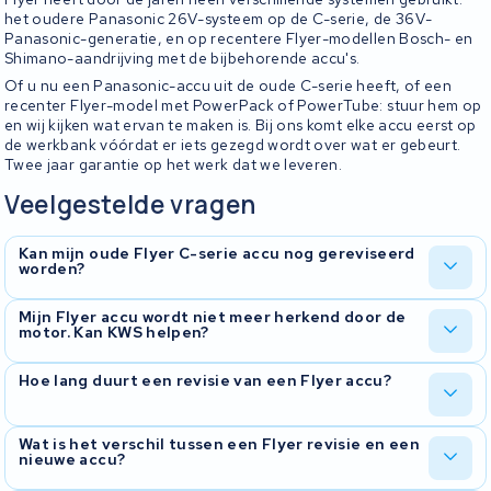
het oudere Panasonic 26V-systeem op de C-serie, de 36V-
Panasonic-generatie, en op recentere Flyer-modellen Bosch- en
Shimano-aandrijving met de bijbehorende accu's.
Of u nu een Panasonic-accu uit de oude C-serie heeft, of een
recenter Flyer-model met PowerPack of PowerTube: stuur hem op
en wij kijken wat ervan te maken is. Bij ons komt elke accu eerst op
de werkbank vóórdat er iets gezegd wordt over wat er gebeurt.
Twee jaar garantie op het werk dat we leveren.
Veelgestelde vragen
Kan mijn oude Flyer C-serie accu nog gereviseerd
worden?
Ja. Juist die oudere Flyer-accu's reviseren we vaak. Originele
Mijn Flyer accu wordt niet meer herkend door de
motor. Kan KWS helpen?
Panasonic-26V exemplaren zijn niet meer leverbaar, dus revisie is
meestal de enige manier om de fiets aan de gang te houden. We
onderzoeken eerst wat er aan de hand is en bespreken met u wat
Dat probleem zien we vaak. Bij Flyer met Panasonic-aandrijving zit
Hoe lang duurt een revisie van een Flyer accu?
de beste oplossing is.
het regelmatig in het BMS of in de bedrading. Wij kijken waar het
zit en bespreken met u wat de beste oplossing is.
Doorgaans rond de tien werkdagen vanaf het moment dat we de
Wat is het verschil tussen een Flyer revisie en een
nieuwe accu?
accu binnen hebben. We laten u weten zodra we de accu hebben
getest en weten wat eraan moet gebeuren.