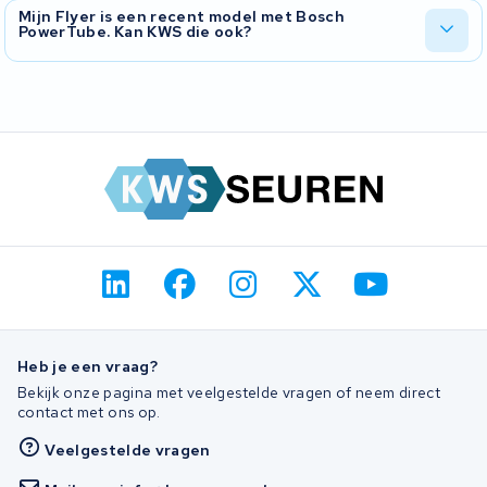
Bij een revisie houdt u dezelfde behuizing en hetzelfde BMS, en
Mijn Flyer is een recent model met Bosch
PowerTube. Kan KWS die ook?
krijgt u nieuwe cellen erin. Voor de oudere Flyer-systemen is dat
vaak de enige optie omdat originele accu's niet meer worden
geleverd.
Ja. Ook geïntegreerde PowerTube-accu's op recente Flyer-
modellen krijgen we open. Stuur hem op, wij kijken naar de cellen
en het BMS en bespreken met u wat er mogelijk is.
Heb je een vraag?
Bekijk onze pagina met veelgestelde vragen of neem direct
contact met ons op.
Veelgestelde vragen