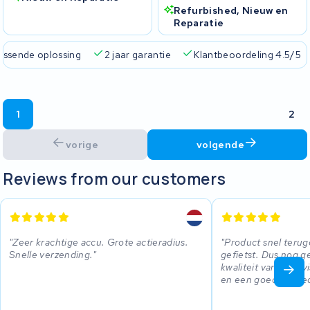
Refurbished, Nieuw en
Reparatie
passende oplossing
2 jaar garantie
Klantbeoordeling 4.5/5
1
2
vorige
volgende
Reviews from our customers
Zeer krachtige accu. Grote actieradius.
Product snel teru
Snelle verzending.
gefietst. Dus nog 
kwaliteit van de revi
en een goed geolied