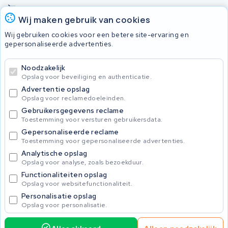
Onherstelbaar
Wij maken gebruik van cookies
Wij gebruiken cookies voor een betere site-ervaring en
Accu's
gepersonaliseerde advertenties.
Noodzakelijk
© 2026 KWS Seuren
Opslag voor beveiliging en authenticatie.
Algemene voorwaarden
Advertentie opslag
Privacy Policy
Opslag voor reclamedoeleinden.
Gebruikersgegevens reclame
Toestemming voor versturen gebruikersdata.
Gepersonaliseerde reclame
Toestemming voor gepersonaliseerde advertenties.
Analytische opslag
Opslag voor analyse, zoals bezoekduur.
Functionaliteiten opslag
Opslag voor websitefunctionaliteit.
Personalisatie opslag
Opslag voor personalisatie.