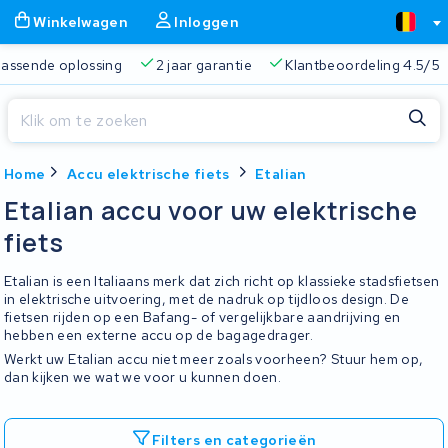
Winkelwagen
Inloggen
 passende oplossing
2 jaar garantie
Klantbeoordeling 4.5/5
Sluiten
Home
Accu elektrische fiets
Etalian
Winkelwagen
Sluiten
Etalian accu voor uw elektrische
Begin te typen in de zoekbalk om te zoeken
fiets
Je winkelwagen is leeg.
Etalian is een Italiaans merk dat zich richt op klassieke stadsfietsen
Gratis verzending
Altijd een passende oplossing
2 jaa
in elektrische uitvoering, met de nadruk op tijdloos design. De
fietsen rijden op een Bafang- of vergelijkbare aandrijving en
hebben een externe accu op de bagagedrager.
Werkt uw Etalian accu niet meer zoals voorheen? Stuur hem op,
dan kijken we wat we voor u kunnen doen.
Filters en categorieën