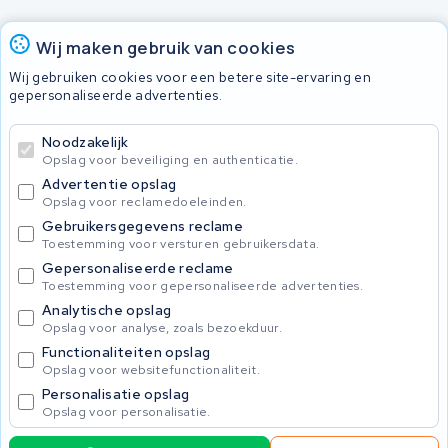
Accu's
Wij maken gebruik van cookies
Wij gebruiken cookies voor een betere site-ervaring en
gepersonaliseerde advertenties.
© 2026 KWS Seuren
Algemene voorwaarden
Noodzakelijk
Privacy Policy
Opslag voor beveiliging en authenticatie.
Advertentie opslag
Opslag voor reclamedoeleinden.
Gebruikersgegevens reclame
Toestemming voor versturen gebruikersdata.
Gepersonaliseerde reclame
Toestemming voor gepersonaliseerde advertenties.
Analytische opslag
Opslag voor analyse, zoals bezoekduur.
Functionaliteiten opslag
Opslag voor websitefunctionaliteit.
Personalisatie opslag
Opslag voor personalisatie.