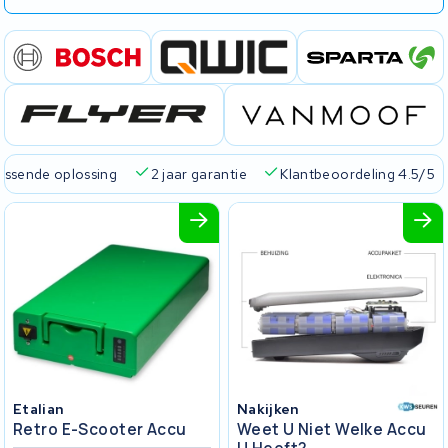
passende oplossing
2 jaar garantie
Klantbeoordeling 4.5/5
Etalian
Nakijken
Retro E-Scooter Accu
Weet U Niet Welke Accu