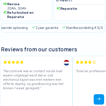
U Heeft?
Revisie
20Ah, 30Ah
Reparatie
Refurbished en
Reparatie
passende oplossing
2 jaar garantie
Klantbeoordeling 4.5/5
Reviews from our customers
Na controle was er contact via de mail
Snel en profession
waarin uitgelegd werd dat er ook
electonica kapot was met meteen een
offerte daarbij, na goedkeuring was het
binnen 1 week geregeld.