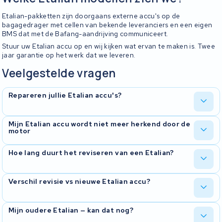
Etalian-pakketten zijn doorgaans externe accu's op de
bagagedrager met cellen van bekende leveranciers en een eigen
BMS dat met de Bafang-aandrijving communiceert.
Stuur uw Etalian accu op en wij kijken wat ervan te maken is. Twee
jaar garantie op het werk dat we leveren.
Veelgestelde vragen
Repareren jullie Etalian accu's?
In de meeste gevallen wel. Bij Bafang-systemen hebben we hier
Mijn Etalian accu wordt niet meer herkend door de
motor
veel ervaring mee.
Dat probleem zien we vaker. Het zit meestal in het BMS of in de
Hoe lang duurt het reviseren van een Etalian?
connector. Wij meten alles door en bespreken vervolgens met u
welke oplossing zinvol is.
Doorgaans rond de tien werkdagen vanaf het moment dat we de
Verschil revisie vs nieuwe Etalian accu?
accu binnen hebben.
Bij een revisie houdt u dezelfde behuizing en hetzelfde BMS, en
Mijn oudere Etalian — kan dat nog?
krijgt u nieuwe cellen erin. Vaak een veel goedkopere oplossing