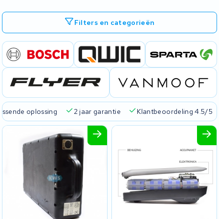
Filters en categorieën
passende oplossing
2 jaar garantie
Klantbeoordeling 4.5/5