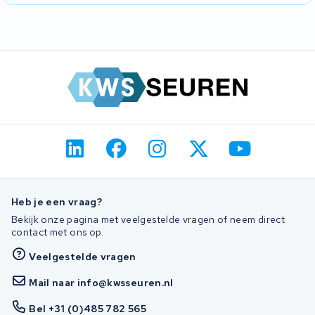
bespreken na de diagnose welke route bij uw situatie past.
Ja, oudere Hoening-pakketten reviseren we al jaren. Wij hebben
toegang tot vervangende cellen die op de oorspronkelijke BMS
aansluiten en repareren de behuizing als die nodig is. Stuur het op
met merk en bouwjaar van de fiets erbij vermeld.
Heb je een vraag?
Bekijk onze pagina met veelgestelde vragen of neem direct
contact met ons op.
Veelgestelde vragen
Mail naar info@kwsseuren.nl
Bel +31 (0)485 782 565