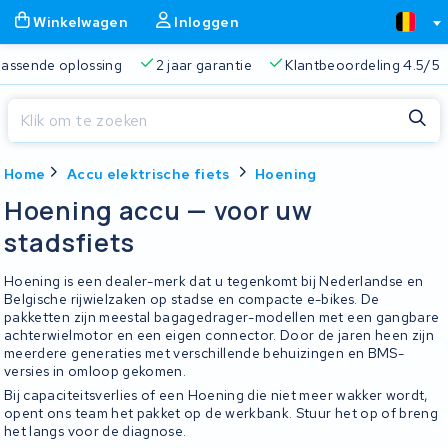
Winkelwagen
Inloggen
 passende oplossing
2 jaar garantie
Klantbeoordeling 4.5/5
Sluiten
Home
Accu elektrische fiets
Hoening
Winkelwagen
Sluiten
Hoening accu — voor uw
Begin te typen in de zoekbalk om te zoeken
stadsfiets
Je winkelwagen is leeg.
Hoening is een dealer-merk dat u tegenkomt bij Nederlandse en
Gratis verzending
Altijd een passende oplossing
2 jaa
Belgische rijwielzaken op stadse en compacte e-bikes. De
pakketten zijn meestal bagagedrager-modellen met een gangbare
achterwielmotor en een eigen connector. Door de jaren heen zijn
meerdere generaties met verschillende behuizingen en BMS-
versies in omloop gekomen.
Bij capaciteitsverlies of een Hoening die niet meer wakker wordt,
opent ons team het pakket op de werkbank. Stuur het op of breng
het langs voor de diagnose.