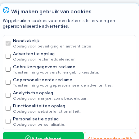
Accu's
Wij maken gebruik van cookies
Wij gebruiken cookies voor een betere site-ervaring en
gepersonaliseerde advertenties.
© 2026 KWS Seuren
Algemene voorwaarden
Noodzakelijk
Privacy Policy
Opslag voor beveiliging en authenticatie.
Advertentie opslag
Opslag voor reclamedoeleinden.
Gebruikersgegevens reclame
Toestemming voor versturen gebruikersdata.
Gepersonaliseerde reclame
Toestemming voor gepersonaliseerde advertenties.
Analytische opslag
Opslag voor analyse, zoals bezoekduur.
Functionaliteiten opslag
Opslag voor websitefunctionaliteit.
Personalisatie opslag
Opslag voor personalisatie.
Alles akkoord
Alleen noodzakelijk