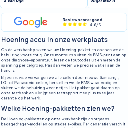
A van Rijn
Nigel Mac D
Review score: goed
4.6
/5
Hoening accu in onze werkplaats
Op de werkbank pakken we uw Hoening-pakket en openen we de
behuizing voorzichtig. Onze monteurs sluiten de BMS-print aan op
onze diagnose-apparatuur, lezen de foutcodes uit en meten de
spanning per celgroep. Pas dan weten we precies wat er aan de
hand is.
Bij een revisie vervangen we alle cellen door nieuwe Samsung-,
LG- of Panasonic-cellen, herstellen we de BMS waar nodig en
sluiten we de behuizing weer netjes. Het pakket gaat daarna op
onze testbank en u krijgt een testrapport mee plus twee jaar
garantie op het werk.
Welke Hoening-pakketten zien we?
De Hoening-pakketten op onze werkbank zijn doorgaans
bagagedrager-modellen op stadse e-bikes. Per generatie verschilt