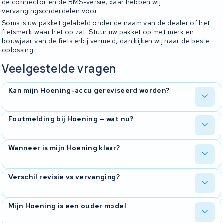
de connector en de BMS-versie; daar hebben wij
vervangingsonderdelen voor.
Soms is uw pakket gelabeld onder de naam van de dealer of het
fietsmerk waar het op zat. Stuur uw pakket op met merk en
bouwjaar van de fiets erbij vermeld, dan kijken wij naar de beste
oplossing.
Veelgestelde vragen
Kan mijn Hoening-accu gereviseerd worden?
In bijna alle gevallen wel. Wij openen het pakket, testen de cellen
Foutmelding bij Hoening — wat nu?
en de BMS, en bepalen of revisie zinvol is. Mocht er iets aan de
hand zijn waardoor revisie geen zin heeft, melden we dat eerlijk en
sturen we het pakket terug.
Een Hoening die niet meer wordt herkend door de motor wijst
Wanneer is mijn Hoening klaar?
meestal op een BMS-storing of een diepontladen pakket. Op onze
diagnose-apparatuur lezen we de foutcodes uit en kijken we of
het pakket te resetten is. Vaak is het probleem te verhelpen
Reken op ongeveer tien werkdagen vanaf binnenkomst. We
Verschil revisie vs vervanging?
zonder de cellen te vervangen.
melden bij u terug zodra het pakket open is, geven een diagnose
en wachten op uw akkoord voor de revisie. Daarna gaat het op de
testbank voordat het terugkomt.
Een revisie houdt het bestaande pakket in gebruik en bespaart
Mijn Hoening is een ouder model
materialen. Voor sommige oudere Hoening-modellen is een nieuw
origineel pakket niet meer als nieuw te bestellen via de dealer. Wij