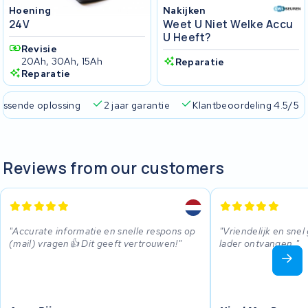
Hoening
Nakijken
24V
Weet U Niet Welke Accu
U Heeft?
Revisie
20Ah, 30Ah, 15Ah
Reparatie
Reparatie
passende oplossing
2 jaar garantie
Klantbeoordeling 4.5/5
Reviews from our customers
Accurate informatie en snelle respons op
Vriendelijk en sne
(mail) vragen👍 Dit geeft vertrouwen!
lader ontvangen.