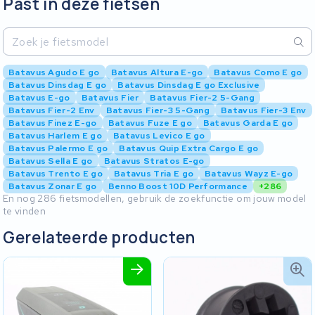
Past in deze fietsen
Batavus Agudo E go
Batavus Altura E-go
Batavus Como E go
Batavus Dinsdag E go
Batavus Dinsdag E go Exclusive
Batavus E-go
Batavus Fier
Batavus Fier-2 5-Gang
Batavus Fier-2 Env
Batavus Fier-3 5-Gang
Batavus Fier-3 Env
Batavus Finez E-go
Batavus Fuze E go
Batavus Garda E go
Batavus Harlem E go
Batavus Levico E go
Batavus Palermo E go
Batavus Quip Extra Cargo E go
Batavus Sella E go
Batavus Stratos E-go
Batavus Trento E go
Batavus Tria E go
Batavus Wayz E-go
Batavus Zonar E go
Benno Boost 10D Performance
+286
En nog 286 fietsmodellen, gebruik de zoekfunctie om jouw model
te vinden
Gerelateerde producten