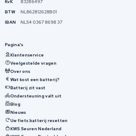
KvK
83286497
BTW
NL862812628B01
IBAN
NL54 0367 8698 37
Pagina's
Klantenservice
Veelgestelde vragen
Over ons
Wat kost een batterij?
Batterij zit vast
Ondersteuning valt uit
Blog
Nieuws
Uw fiets batterij resetten
KWS Seuren Nederland