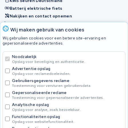
KWS Seuren Deutschland
Batterij elektrische fiets
Nakijken en contact opnemen
Onherstelbaar
Wij maken gebruik van cookies
Wij gebruiken cookies voor een betere site-ervaring en
Accu's
gepersonaliseerde advertenties.
Noodzakelijk
© 2026 KWS Seuren
Opslag voor beveiliging en authenticatie.
Algemene voorwaarden
Advertentie opslag
Privacy Policy
Opslag voor reclamedoeleinden.
Gebruikersgegevens reclame
Toestemming voor versturen gebruikersdata.
Gepersonaliseerde reclame
Toestemming voor gepersonaliseerde advertenties.
Analytische opslag
Opslag voor analyse, zoals bezoekduur.
Functionaliteiten opslag
Opslag voor websitefunctionaliteit.