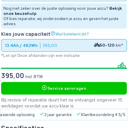
Nog niet zeker over de juiste oplossing voor jouw accu?
Bekijk
onze keuzehulp
Of kies reparatie; wij onderzoeken je accu en geven het juiste
advies
Kies jouw capaciteit
Wat betekent dit?
50-120
km*
13.4Ah / 482Wh
395,00
*Let op! Deze afstanden zijn een indicatie
395,00
Incl. BTW
Service aanvragen
Bij revisie of reparatie duurt het na ontvangst ongeveer 15
werkdagen voordat uw accu klaar is
Gratis verzending
Altijd een passende oplossing
2 jaa