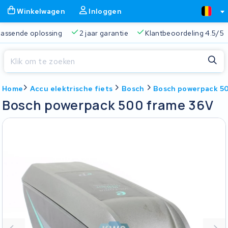
Winkelwagen
Inloggen
Gratis verzending
Altijd een passende oplossing
2 jaa
Sluiten
Home
Accu elektrische fiets
Bosch
Bosch powerpack 5
Winkelwagen
Sluiten
Bosch powerpack 500 frame 36V
Begin te typen in de zoekbalk om te zoeken
Je winkelwagen is leeg.
Gratis verzending
Altijd een passende oplossing
2 jaa