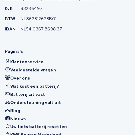
KvK
83286497
BTW
NL862812628B01
IBAN
NL54 0367 8698 37
Pagina's
Klantenservice
Veelgestelde vragen
Over ons
Wat kost een batterij?
Batterij zit vast
Ondersteuning valt uit
Blog
Nieuws
Uw fiets batterij resetten
KWS Seuren Nederland