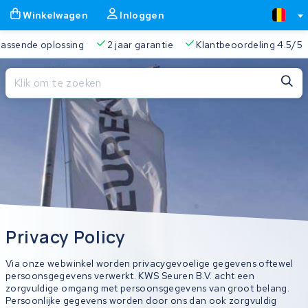
Winkelwagen
Inloggen
 passende oplossing
2 jaar garantie
Klantbeoordeling 4.5/5
Sluiten
Winkelwagen
Sluiten
Begin te typen in de zoekbalk om te zoeken
Je winkelwagen is leeg.
Gratis verzending
Altijd een passende oplossing
2 jaa
Privacy Policy
Via onze webwinkel worden privacygevoelige gegevens oftewel
persoonsgegevens verwerkt. KWS Seuren B.V. acht een
zorgvuldige omgang met persoonsgegevens van groot belang.
Persoonlijke gegevens worden door ons dan ook zorgvuldig