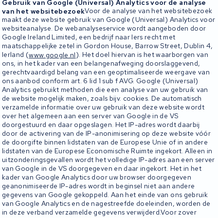
Gebruik van Google (Universal) Analytics voor de analyse
van het websitebezoek
Voor de analyse van het websitebezoek
maakt deze website gebruik van Google (Universal) Analytics voor
websiteanalyse. De webanalyseservice wordt aangeboden door
Google Ireland Limited, een bedrijf naar Iers recht met
maatschappelijke zetel in Gordon House, Barrow Street, Dublin 4,
Ierland (
www.google.nl
). Het doel hiervan is het waarborgen van
ons, in het kader van een belangenafweging doorslaggevend,
gerechtvaardigd belang van een geoptimaliseerde weergave van
ons aanbod conform art. 6 lid 1 sub f AVG. Google (Universal)
Analytics gebruikt methoden die een analyse van uw gebruik van
de website mogelijk maken, zoals bijv. cookies. De automatisch
verzamelde informatie over uw gebruik van deze website wordt
over het algemeen aan een server van Google in de VS
doorgestuurd en daar opgeslagen. Het IP-adres wordt daarbij
door de activering van de IP-anonimisering op deze website vóór
de doorgifte binnen lidstaten van de Europese Unie of in andere
lidstaten van de Europese Economische Ruimte ingekort. Alleen in
uitzonderingsgevallen wordt het volledige IP-adres aan een server
van Google in de VS doorgegeven en daar ingekort. Het in het
kader van Google Analytics door uw browser doorgegeven
geanonimiseerde IP-adres wordt in beginsel niet aan andere
gegevens van Google gekoppeld. Aan het einde van ons gebruik
van Google Analytics en de nagestreefde doeleinden, worden de
in deze verband verzamelde gegevens verwijderd.Voor zover