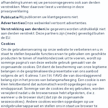
afhandeling kunnen wij uw persoonsgegevens ook aan derden
verstrekken. Meer daarover leest u verderop in deze
privacyverklaring.
Publicatie
Wij publiceren uw klantgegevens niet.
Advertenties
Onze webwinkel vertoont advertenties.
Verstrekking aan derden
Uw gegevens worden uitdrukkelijk niet
aan derden verstrekt. Deze partners zijn (mede) gevestigd buiten
de EU.
Cookies
Om de gebruikerservaring op onze website te verbeteren en u in
staat te stellen bepaalde functies ervan te gebruiken om geschikte
producten te tonen of marktonderzoek uit te voeren, wordt op
sommige pagina's van deze website gebruik gemaakt van de
zogenaamde cookies. Dit dient de bescherming van onze legitieme
belangen in de geoptimaliseerde presentatie van ons aanbod
volgens de art. 6 alinea. 1 zin 1 lit. f AVG die van doorslaggevend
belang zijn in het proces van belangenafweging. Een cookie is een
klein tekstbestand dat automatisch wordt opgeslagen op uw
eindapparaat. Sommige van de cookies die wij gebruiken, worden
verwijderd nadat u de browsersessie hebt afgesloten, d.w.z.
wanneer u de browser sluit (dat zijn de zogenaamde
sessiecookies). Andere cookies worden opgeslagen op uw
eindgebruikersapparaat en stellen ons in staat uw browser te