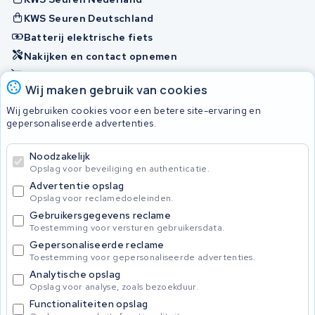
KWS Seuren Deutschland
Batterij elektrische fiets
Nakijken en contact opnemen
Onherstelbaar
Wij maken gebruik van cookies
Wij gebruiken cookies voor een betere site-ervaring en
Accu's
gepersonaliseerde advertenties.
Noodzakelijk
© 2026 KWS Seuren
Opslag voor beveiliging en authenticatie.
Algemene voorwaarden
Advertentie opslag
Privacy Policy
Opslag voor reclamedoeleinden.
Gebruikersgegevens reclame
Toestemming voor versturen gebruikersdata.
Gepersonaliseerde reclame
Toestemming voor gepersonaliseerde advertenties.
Analytische opslag
Opslag voor analyse, zoals bezoekduur.
Functionaliteiten opslag