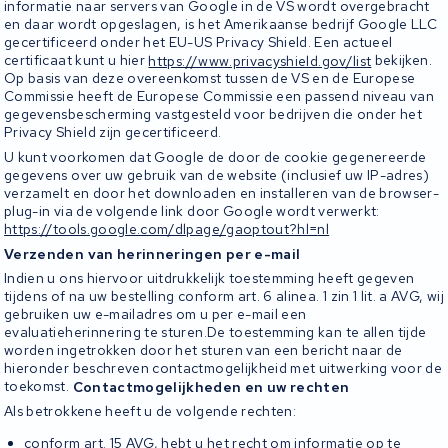
informatie naar servers van Google in de VS wordt overgebracht
en daar wordt opgeslagen, is het Amerikaanse bedrijf Google LLC
gecertificeerd onder het EU-US Privacy Shield. Een actueel
certificaat kunt u hier
https://www.privacyshield.gov/
list
bekijken.
Op basis van deze overeenkomst tussen de VS en de Europese
Commissie heeft de Europese Commissie een passend niveau van
gegevensbescherming vastgesteld voor bedrijven die onder het
Privacy Shield zijn gecertificeerd.
U kunt voorkomen dat Google de door de cookie gegenereerde
gegevens over uw gebruik van de website (inclusief uw IP-adres)
verzamelt en door het downloaden en installeren van de browser-
plug-in via de volgende link door Google wordt verwerkt:
https://tools.
google.com/dlpage/gaoptout?hl=
nl
Verzenden van herinneringen per e-mail
Indien u ons hiervoor uitdrukkelijk toestemming heeft gegeven
tijdens of na uw bestelling conform art. 6 alinea. 1 zin 1 lit. a AVG, wij
gebruiken uw e-mailadres om u per e-mail een
evaluatieherinnering te sturen.De toestemming kan te allen tijde
worden ingetrokken door het sturen van een bericht naar de
hieronder beschreven contactmogelijkheid met uitwerking voor de
toekomst.
Contactmogelijkheden en uw rechten
Als betrokkene heeft u de volgende rechten:
conform art. 15 AVG, hebt u het recht om informatie op te