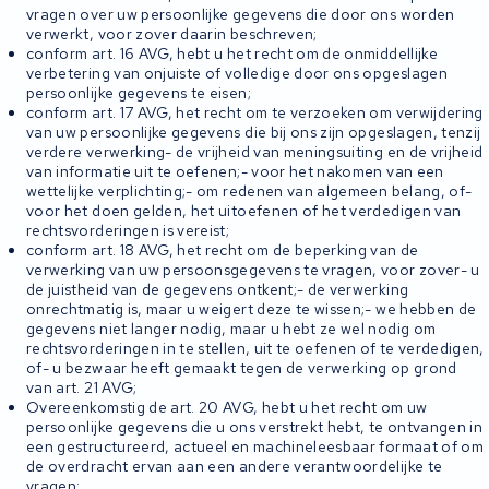
vragen over uw persoonlijke gegevens die door ons worden
verwerkt, voor zover daarin beschreven;
conform art. 16 AVG, hebt u het recht om de onmiddellijke
verbetering van onjuiste of volledige door ons opgeslagen
persoonlijke gegevens te eisen;
conform art. 17 AVG, het recht om te verzoeken om verwijdering
van uw persoonlijke gegevens die bij ons zijn opgeslagen, tenzij
verdere verwerking- de vrijheid van meningsuiting en de vrijheid
van informatie uit te oefenen;- voor het nakomen van een
wettelijke verplichting;- om redenen van algemeen belang, of-
voor het doen gelden, het uitoefenen of het verdedigen van
rechtsvorderingen is vereist;
conform art. 18 AVG, het recht om de beperking van de
verwerking van uw persoonsgegevens te vragen, voor zover- u
de juistheid van de gegevens ontkent;- de verwerking
onrechtmatig is, maar u weigert deze te wissen;- we hebben de
gegevens niet langer nodig, maar u hebt ze wel nodig om
rechtsvorderingen in te stellen, uit te oefenen of te verdedigen,
of- u bezwaar heeft gemaakt tegen de verwerking op grond
van art. 21 AVG;
Overeenkomstig de art. 20 AVG, hebt u het recht om uw
persoonlijke gegevens die u ons verstrekt hebt, te ontvangen in
een gestructureerd, actueel en machineleesbaar formaat of om
de overdracht ervan aan een andere verantwoordelijke te
vragen;