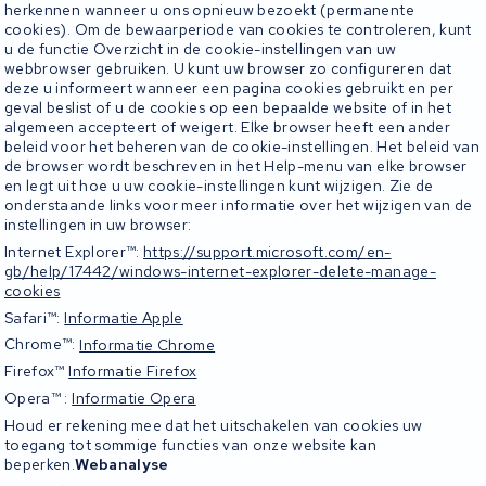
herkennen wanneer u ons opnieuw bezoekt (permanente
cookies). Om de bewaarperiode van cookies te controleren, kunt
u de functie Overzicht in de cookie-instellingen van uw
webbrowser gebruiken. U kunt uw browser zo configureren dat
deze u informeert wanneer een pagina cookies gebruikt en per
geval beslist of u de cookies op een bepaalde website of in het
algemeen accepteert of weigert. Elke browser heeft een ander
beleid voor het beheren van de cookie-instellingen. Het beleid van
de browser wordt beschreven in het Help-menu van elke browser
en legt uit hoe u uw cookie-instellingen kunt wijzigen. Zie de
onderstaande links voor meer informatie over het wijzigen van de
instellingen in uw browser:
Internet Explorer™:
https://support.microsoft.com/
en-
gb/help/17442/windows-
internet-explorer-delete-
manage-
cookies
Safari™:
Informatie Apple
Chrome™:
Informatie Chrome
Firefox™
Informatie Firefox
Opera™ :
Informatie Opera
Houd er rekening mee dat het uitschakelen van cookies uw
toegang tot sommige functies van onze website kan
beperken.
Webanalyse