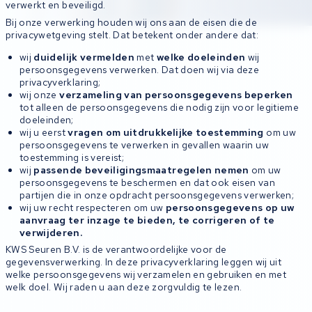
verwerkt en beveiligd.
Bij onze verwerking houden wij ons aan de eisen die de
privacywetgeving stelt. Dat betekent onder andere dat:
wij
duidelijk vermelden
met
welke doeleinden
wij
persoonsgegevens verwerken. Dat doen wij via deze
privacyverklaring;
wij onze
verzameling van persoonsgegevens beperken
tot alleen de persoonsgegevens die nodig zijn voor legitieme
doeleinden;
wij u eerst
vragen om uitdrukkelijke toestemming
om uw
persoonsgegevens te verwerken in gevallen waarin uw
toestemming is vereist;
wij
passende beveiligingsmaatregelen nemen
om uw
persoonsgegevens te beschermen en dat ook eisen van
partijen die in onze opdracht persoonsgegevens verwerken;
wij uw recht respecteren om uw
persoonsgegevens op uw
aanvraag ter inzage te bieden, te corrigeren of te
verwijderen.
KWS Seuren B.V. is de verantwoordelijke voor de
gegevensverwerking. In deze privacyverklaring leggen wij uit
welke persoonsgegevens wij verzamelen en gebruiken en met
welk doel. Wij raden u aan deze zorgvuldig te lezen.