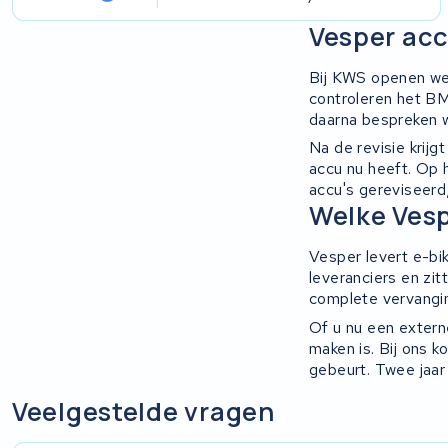
Vesper acc
Ridley
Bij KWS openen we 
Hercules
controleren het BM
daarna bespreken w
FIT E-Bike System Integration
Na de revisie krij
accu nu heeft. Op 
accu's gereviseerd
World power
Welke Vesp
36V
Vesper levert e-bi
leveranciers en zi
Schwinn
complete vervanging
Of u nu een extern
Tounis
maken is. Bij ons 
gebeurt. Twee jaar
Sundvall
Veelgestelde vragen
Rixe