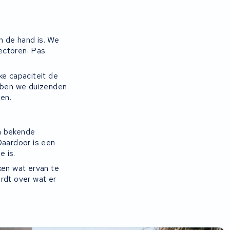
n de hand is. We
ectoren. Pas
ke capaciteit de
ebben we duizenden
en.
n bekende
Daardoor is een
e is.
ken wat ervan te
rdt over wat er