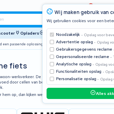
Beoordeling
4,6/5
Wij maken gebruik van 
Wij gebruiken cookies voor een bete
 scooter
Opladers
Accessoires
Noodzakelijk
Opslag voor bevei
Advertentie opslag
Opslag vo
ijd een passende oplossing
2 jaar garant
Gebruikersgegevens reclame
Gepersonaliseerde reclame
Sluite
he fiets
Analytische opslag
Opslag voo
Functionaliteiten opslag
Opsla
 woon-werkverkeer. De accu zit
Personalisatie opslag
Opslag 
voed door cellen van bekende
k.
Alles ak
 hem op, dan kijken we wat we voor u
Begin te typen in de zoekbalk om te zoeken