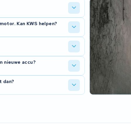
 eerst wat er aan de hand is,
 motor. Kan KWS helpen?
rijgt uw accu terug met een
het BMS of in de connector. Wij kijken
ssing is.
e de accu binnen hebben. We laten u
en nieuwe accu?
n moet gebeuren.
 en krijgt u nieuwe cellen erin. Vaak
t dan?
cu, en de oude cellen gaan niet
huizing, plaatsen nieuwe cellen en
ijk is.