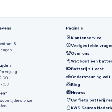
evens
Pagina's
Klantenservice
entrum 8
Veelgestelde vrage
Beugen
Over ons
Wat kost een batter
ijden
Batterij zit vast
m vrijdag
Ondersteuning valt 
12:00
17:00
Blog
Nieuws
en?
Uw fiets batterij r
woon tijdens onze
den.
KWS Seuren Nederl