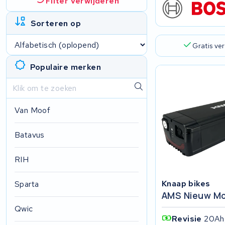
Filter verwijderen
Sorteren op
Gratis ve
Populaire merken
Van Moof
Batavus
RIH
Knaap bikes
Sparta
AMS Nieuw Mo
Qwic
Revisie
20Ah