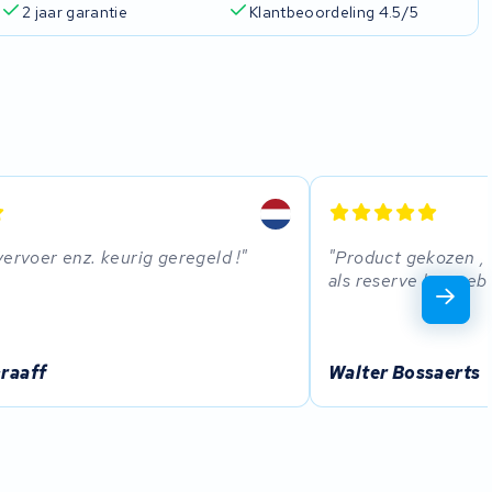
2 jaar garantie
Klantbeoordeling 4.5/5
vervoer enz. keurig geregeld !
Product gekozen , 
als reserve kan geb
raaff
Walter Bossaerts