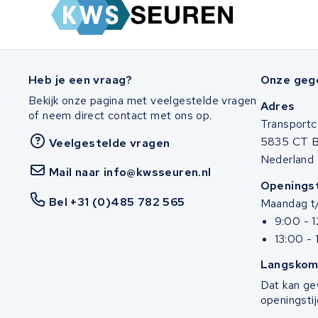
Stella
Winther
Heb je een vraag?
Onze geg
Zuchetti
Bekijk onze pagina met veelgestelde vragen
Adres
of neem direct contact met ons op.
Transportc
E-kuma
5835 CT 
Veelgestelde vragen
Nederland
Malaguti
Mail naar info@kwsseuren.nl
Openingst
Puch
Bel +31 (0)485 782 565
Maandag t/
9:00 - 
Alber
13:00 - 
Langskom
Motocaddy
Dat kan ge
openingstij
AEG