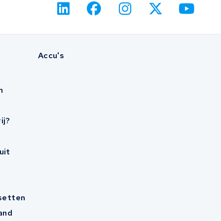
Accu's
n
ij?
uit
esetten
and