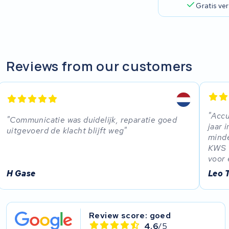
R.A.T. Holland
Gratis ve
EZee
TurnLife
Reviews from our customers
SociBike
Ghost
Accu
Communicatie was duidelijk, reparatie goed
jaar 
Life&Mobility
uitgevoerd de klacht blijft weg
minde
KWS v
Devron
voor 
H Gase
Leo 
Derby cycle
Ultracell
Review score: goed
4.6
/5
Keola