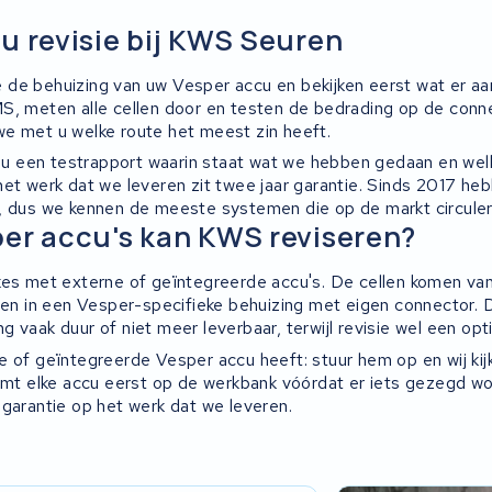
u revisie bij KWS Seuren
de behuizing van uw Vesper accu en bekijken eerst wat er aa
S, meten alle cellen door en testen de bedrading op de conn
e met u welke route het meest zin heeft.
gt u een testrapport waarin staat wat we hebben gedaan en wel
het werk dat we leveren zit twee jaar garantie. Sinds 2017 h
, dus we kennen de meeste systemen die op de markt circuler
er accu's kan KWS reviseren?
kes met externe of geïntegreerde accu's. De cellen komen va
tten in een Vesper-specifieke behuizing met eigen connector. 
 vaak duur of niet meer leverbaar, terwijl revisie wel een opti
e of geïntegreerde Vesper accu heeft: stuur hem op en wij kij
komt elke accu eerst op de werkbank vóórdat er iets gezegd wo
 garantie op het werk dat we leveren.