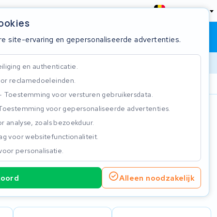
België
cookies
Winkelwagen
Inloggen
re site-ervaring en gepersonaliseerde advertenties.
liging en authenticatie.
or reclamedoeleinden.
ie
Klantbeoordeling 4.5/5
Toestemming voor versturen gebruikersdata.
Toestemming voor gepersonaliseerde advertenties.
n
r analyse, zoals bezoekduur.
g voor websitefunctionaliteit.
voor personalisatie.
koord
Alleen noodzakelijk