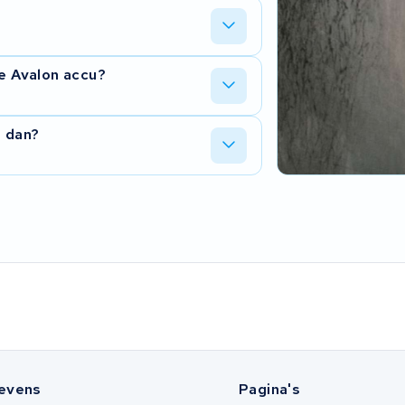
in de connector. Wij meten alles door en
e de accu binnen hebben. We laten u
we Avalon accu?
n moet gebeuren.
 en krijgt u nieuwe cellen erin. Vaak
t dan?
ccu.
huizing, plaatsen nieuwe cellen en
ijk is.
evens
Pagina's