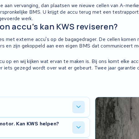
e aan vervanging, dan plaatsen we nieuwe cellen van A-merken
rspronkelijke BMS. U krijgt de accu terug met een testrapport
tgevoerde werk.
on accu's kan KWS reviseren?
kes met externe accu's op de bagagedrager. De cellen komen 
ers en zijn gekoppeld aan een eigen BMS dat communiceert m
u op en wij kijken wat ervan te maken is. Bij ons komt elke ac
r iets gezegd wordt over wat er gebeurt. Twee jaar garantie 
 aan de hand is, vervangen waar nodig
 motor. Kan KWS helpen?
t een testrapport en twee jaar garantie