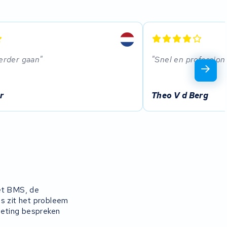
verder gaan
Snel en profession
r
Theo V d Berg
et BMS, de
ms zit het probleem
 meting bespreken