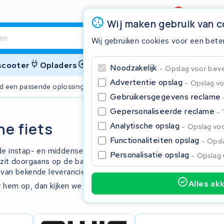
Beoordeling
4,6/5
Wij maken gebruik van 
Wij gebruiken cookies voor een bete
 scooter
Opladers
Accessoires
Noodzakelijk
Opslag voor bevei
Advertentie opslag
Opslag vo
ijd een passende oplossing
2 jaar garant
Gebruikersgegevens reclame
Gepersonaliseerde reclame
Sluite
he fiets
Analytische opslag
Opslag voo
Functionaliteiten opslag
Opsla
p de instap- en middensegment-markt,
Personalisatie opslag
Opslag 
cu zit doorgaans op de bagagedrager en
 van bekende leveranciers.
Alles ak
 hem op, dan kijken we wat we voor u
Begin te typen in de zoekbalk om te zoeken