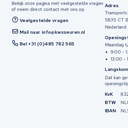
Bekijk onze pagina met veelgestelde vragen
Adres
Stella
of neem direct contact met ons op.
Transportc
5835 CT 
Veelgestelde vragen
Winther
Nederland
Mail naar info@kwsseuren.nl
Zuchetti
Openingst
Bel +31 (0)485 782 565
Maandag t/
E-kuma
9:00 - 
13:00 - 
Malaguti
Langskom
Dat kan ge
Puch
openingstij
Alber
KvK
83
BTW
NL
Motocaddy
IBAN
NL
AEG