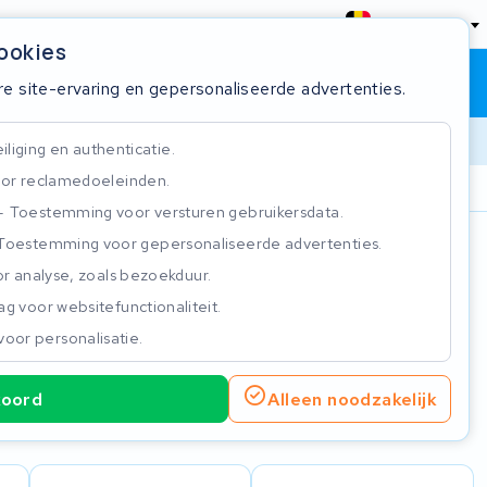
België
cookies
Winkelwagen
Inloggen
re site-ervaring en gepersonaliseerde advertenties.
liging en authenticatie.
or reclamedoeleinden.
ie
Klantbeoordeling 4.5/5
Toestemming voor versturen gebruikersdata.
Toestemming voor gepersonaliseerde advertenties.
n
r analyse, zoals bezoekduur.
g voor websitefunctionaliteit.
voor personalisatie.
koord
Alleen noodzakelijk