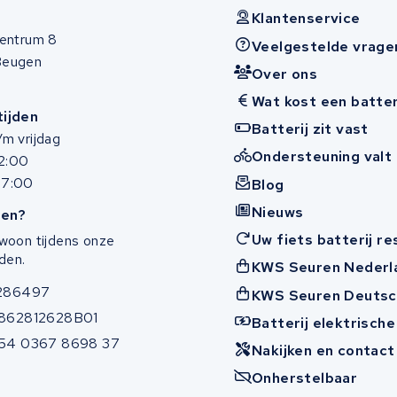
Klantenservice
entrum 8
Veelgestelde vrage
Beugen
Over ons
Wat kost een batter
ijden
Batterij zit vast
m vrijdag
Ondersteuning valt 
12:00
17:00
Blog
Nieuws
en?
Uw fiets batterij r
woon tijdens onze
den.
KWS Seuren Nederl
286497
KWS Seuren Deutsc
862812628B01
Batterij elektrische
54 0367 8698 37
Nakijken en contac
Onherstelbaar