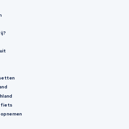
n
ij?
uit
esetten
and
hland
 fiets
t opnemen