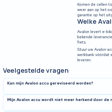
Komen de cellen to
weer aan op het oo
Ridley
garantie op het ui
Welke Aval
Hercules
Avalon levert e-bi
FIT E-Bike System Integration
bekende leveranci
fiets.
World power
Stuur uw Avalon acc
werkbank vóórdat e
leveren.
36V
Veelgestelde vragen
Schwinn
Kan mijn Avalon accu gereviseerd worden?
Tounis
Sundvall
Ja, in de meeste gevallen wel. We onderzoeken eerst wat er
Mijn Avalon accu wordt niet meer herkend door de
de cellen en controleren het BMS. U krijgt uw accu terug me
Rixe
op het werk.