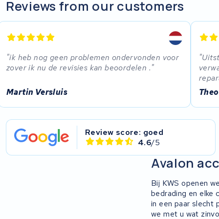
R.A.T. Holland
Reviews from our customers
EZee
TurnLife
ik heb nog geen problemen ondervonden voor
Uits
zover ik nu de revisies kan beoordelen .
verwa
SociBike
repar
Martin Versluis
Theo
Ghost
Life&Mobility
Review score: goed
4.6
/5
Devron
Avalon acc
Derby cycle
Bij KWS openen we
Ultracell
bedrading en elke 
in een paar slecht
we met u wat zinvol
Keola