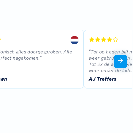
fonisch alles doorgesproken. Alle
Tot op heden blij m
erfect nagekomen.
weer gebruiken en h
Tot 2x de accu hel
weer onder de lader
bwn
AJ Treffers