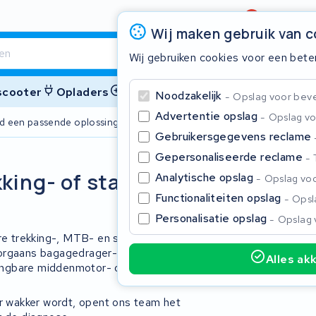
Beoordeling
4,6/5
Wij maken gebruik van 
Wij gebruiken cookies voor een bete
 scooter
Opladers
Accessoires
Noodzakelijk
Opslag voor bevei
Advertentie opslag
Opslag vo
ijd een passende oplossing
2 jaar garant
Gebruikersgegevens reclame
Gepersonaliseerde reclame
Sluite
king- of stadse e-
Analytische opslag
Opslag voo
Functionaliteiten opslag
Opsla
Personalisatie opslag
Opslag 
are trekking-, MTB- en stadse e-bikes
oorgaans bagagedrager-modellen of in-
Alles ak
angbare middenmotor- of
Begin te typen in de zoekbalk om te zoeken
er wakker wordt, opent ons team het