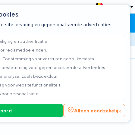
België
cookies
Winkelwagen
Inloggen
re site-ervaring en gepersonaliseerde advertenties.
liging en authenticatie.
or reclamedoeleinden.
ie
Klantbeoordeling 4.5/5
Toestemming voor versturen gebruikersdata.
Toestemming voor gepersonaliseerde advertenties.
n
r analyse, zoals bezoekduur.
g voor websitefunctionaliteit.
voor personalisatie.
koord
Alleen noodzakelijk