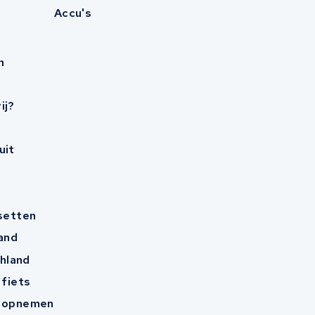
Accu's
n
ij?
uit
esetten
and
hland
 fiets
t opnemen