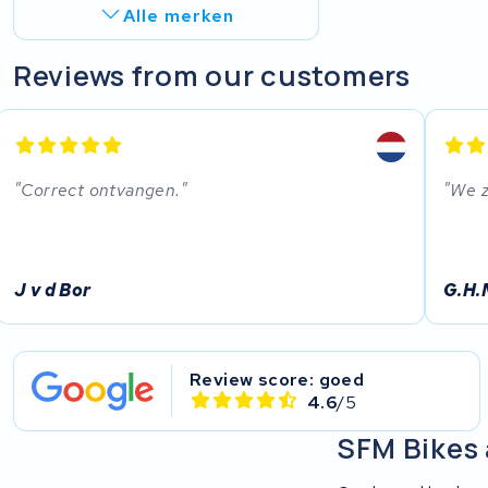
Alle merken
R.A.T. Holland
Reviews from our customers
EZee
TurnLife
Correct ontvangen.
We z
SociBike
Ghost
J v d Bor
G.H.
Life&Mobility
Review score: goed
Devron
4.6
/5
Derby cycle
SFM Bikes 