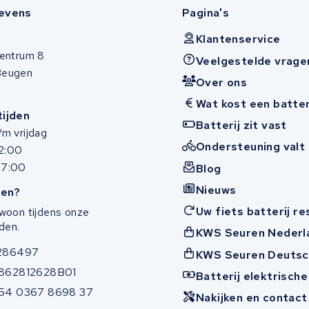
evens
Pagina's
Klantenservice
entrum 8
Veelgestelde vrage
Beugen
Over ons
Wat kost een batter
ijden
Batterij zit vast
m vrijdag
Ondersteuning valt 
12:00
17:00
Blog
Nieuws
en?
Uw fiets batterij r
woon tijdens onze
den.
KWS Seuren Nederl
286497
KWS Seuren Deutsc
862812628B01
Batterij elektrische
54 0367 8698 37
Nakijken en contac