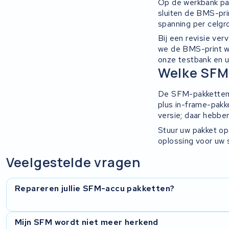
Ultracell
Op de werkbank pa
sluiten de BMS-pri
spanning per celgr
Keola
Bij een revisie ve
we de BMS-print wa
Ridley
onze testbank en u 
Welke SFM
Hercules
De SFM-pakketten 
FIT E-Bike System Integration
plus in-frame-pak
versie; daar hebbe
World power
Stuur uw pakket op 
oplossing voor uw s
36V
Veelgestelde vragen
Schwinn
Repareren jullie SFM-accu pakketten?
Tounis
In bijna alle gevallen wel. Wij openen de behuizing, testen 
Mijn SFM wordt niet meer herkend
Sundvall