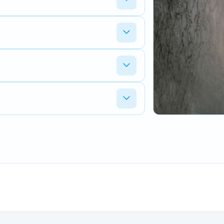
evisie geen zin heeft, melden we dat
 meestal op een BMS-storing of een
 de foutcodes uit en kijken we of het
nder de cellen te vervangen.
elden bij u terug zodra het pakket
 de revisie. Daarna gaat het op de
aart materialen. Voor sommige oudere
ieuw te bestellen. Wij bespreken na de
n toegang tot vervangende cellen die
ing als die nodig is. Stuur het op met