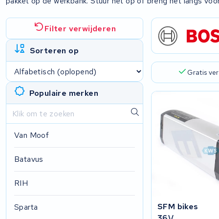
pakket op de werkbank. Stuur het op of breng het langs voo
Filter verwijderen
Sorteren op
Gratis ve
Populaire merken
Van Moof
Batavus
RIH
SFM bikes
Sparta
36V