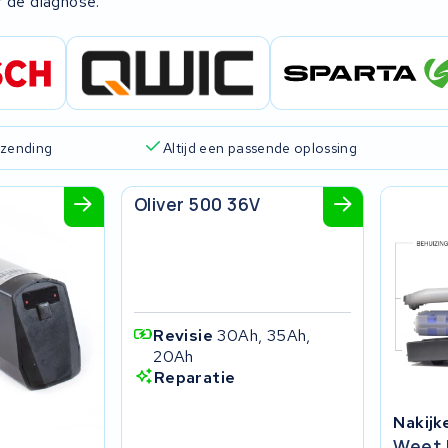
r de diagnose.
rzending
Altijd een passende oplossing
SFM bikes
Oliver 500 36V
Revisie
30Ah, 35Ah,
20Ah
Reparatie
Nakijk
Weet 