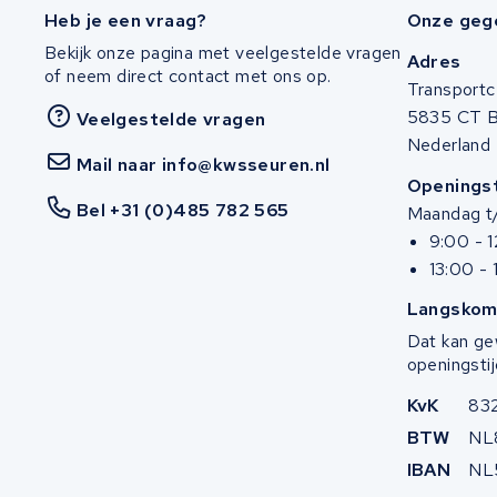
Heb je een vraag?
Onze geg
Bianchi
Bekijk onze pagina met veelgestelde vragen
Adres
of neem direct contact met ons op.
Transportc
Stella
5835 CT 
Veelgestelde vragen
Nederland
Winther
Mail naar info@kwsseuren.nl
Openingst
Zuchetti
Bel +31 (0)485 782 565
Maandag t/
9:00 - 
E-kuma
13:00 - 
Langskom
Malaguti
Dat kan ge
openingstij
Puch
KvK
83
Alber
BTW
NL
IBAN
NL
Motocaddy