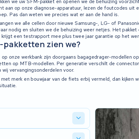
kken we uw SFM-pakket en openen we de behuizing voorzich
nt aan op onze diagnose-apparatuur, lezen de foutcodes uit 
oep. Pas dan weten we precies wat er aan de hand is.
rvangen we alle cellen door nieuwe Samsung-, LG- of Panasonic
ar nodig en sluiten we de behuizing weer netjes. Het pakket
krijgt een testrapport mee plus twee jaar garantie op het wer
-pakketten zien we?
op onze werkbank zijn doorgaans bagagedrager-modellen op 
ketten op MTB-modellen. Per generatie verschilt de connect
n wij vervangingsonderdelen voor.
met merk en bouwjaar van de fiets erbij vermeld, dan kijken w
ituatie.
de cellen en de BMS, en bepalen of