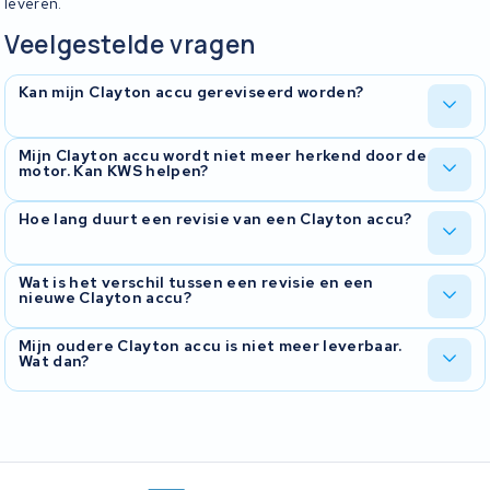
leveren.
Veelgestelde vragen
Kan mijn Clayton accu gereviseerd worden?
In de meeste gevallen wel. We onderzoeken eerst wat er aan de
Mijn Clayton accu wordt niet meer herkend door de
motor. Kan KWS helpen?
hand is, vervangen waar nodig de cellen en controleren het BMS.
Dat probleem zien we vaker. Het zit meestal in het BMS of in de
Hoe lang duurt een revisie van een Clayton accu?
connector. Wij meten alles door en bespreken vervolgens met u
welke oplossing zinvol is.
Doorgaans rond de tien werkdagen vanaf het moment dat we de
Wat is het verschil tussen een revisie en een
nieuwe Clayton accu?
accu binnen hebben.
Bij een revisie houdt u dezelfde behuizing en hetzelfde BMS, en
Mijn oudere Clayton accu is niet meer leverbaar.
Wat dan?
krijgt u nieuwe cellen erin. Vaak een veel goedkopere oplossing
dan een complete nieuwe accu.
Dan is revisie meestal de beste oplossing. Wij openen de
behuizing, plaatsen nieuwe cellen en testen het BMS.