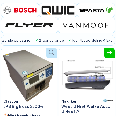
passende oplossing
2 jaar garantie
Klantbeoordeling 4.5/5
Clayton
Nakijken
LPS Big Boss 2500w
Weet U Niet Welke Accu
U Heeft?
Niet beschikbaar