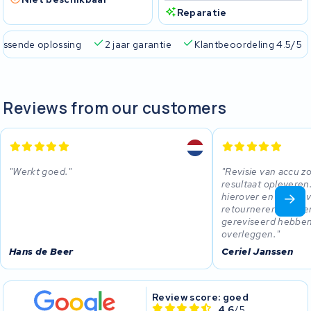
Reparatie
passende oplossing
2 jaar garantie
Klantbeoordeling 4.5/5
Reviews from our customers
Werkt goed.
Revisie van accu z
resultaat oplevere
hierover en stelde 
retourneren. Topser
gereviseerd hebben
overleggen.
Hans de Beer
Ceriel Janssen
Review score: goed
4.6
/5