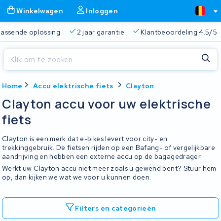
Winkelwagen
Inloggen
 passende oplossing
2 jaar garantie
Klantbeoordeling 4.5/5
Sluiten
Home
Accu elektrische fiets
Clayton
Winkelwagen
Sluiten
Clayton accu voor uw elektrische
Begin te typen in de zoekbalk om te zoeken
fiets
Je winkelwagen is leeg.
Clayton is een merk dat e-bikes levert voor city- en
Gratis verzending
Altijd een passende oplossing
2 jaa
trekkinggebruik. De fietsen rijden op een Bafang- of vergelijkbare
aandrijving en hebben een externe accu op de bagagedrager.
Werkt uw Clayton accu niet meer zoals u gewend bent? Stuur hem
op, dan kijken we wat we voor u kunnen doen.
Filters en categorieën