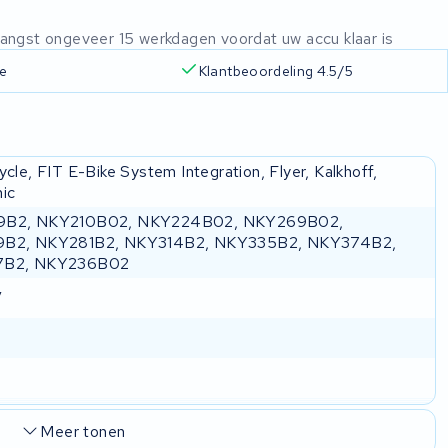
ntvangst ongeveer 15 werkdagen voordat uw accu klaar is
ie
Klantbeoordeling 4.5/5
cle, FIT E-Bike System Integration, Flyer, Kalkhoff,
ic
B2, NKY210B02, NKY224B02, NKY269B02,
B2, NKY281B2, NKY314B2, NKY335B2, NKY374B2,
7B2, NKY236B02
V
Meer tonen