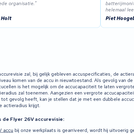
ede organisatie.
batterijmoni
helemaal lee
 Holt
Piet Hoog
ccurevisie zal, bij gelijk gebleven accuspecificaties, de actie
iveau komen van de accu in nieuwtoestand. Als gevolg van de
cucellen is het mogelijk om de accucapaciteit te laten vergro
actieradius zal toenemen. Aangezien een vergrote accucapacite
 tot gevolg heeft, kan je stellen dat je met een dubbele accu
 actieradius krijgt.
s de Flyer 26V accurevisie:
V accu
bij onze werkplaats is gearriveerd, wordt hij uitvoerig 