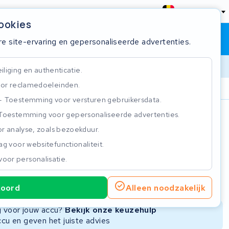
België
cookies
Winkelwagen
Inloggen
re site-ervaring en gepersonaliseerde advertenties.
liging en authenticatie.
or reclamedoeleinden.
ie
Klantbeoordeling 4.5/5
Toestemming voor versturen gebruikersdata.
Toestemming voor gepersonaliseerde advertenties.
n
r analyse, zoals bezoekduur.
g voor websitefunctionaliteit.
voor personalisatie.
ie
Nieuwe Accu
Refurbished Accu
koord
Alleen noodzakelijk
Niet beschikbaar
Niet beschikbaar
ng voor jouw accu?
Bekijk onze keuzehulp
ccu en geven het juiste advies