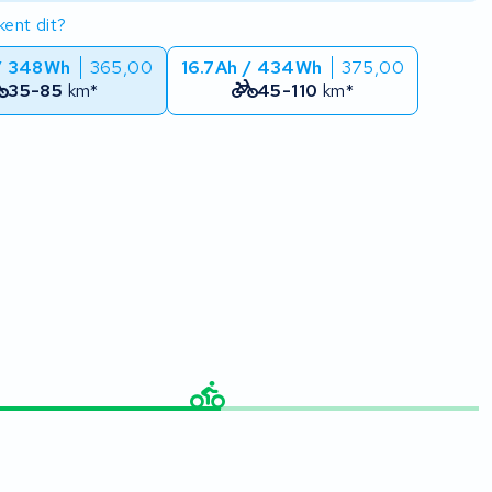
ent dit?
/ 348Wh
365,00
16.7Ah / 434Wh
375,00
35-85
km*
45-110
km*