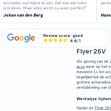
acculader ook kapot te zijn. Dat was wel even
geoli
schrikken. Maar alles werkt nu weer perfect!
Johan van den Berg
Hans
Review score: goed
4.6
/5
Flyer 26V
Als gevolg van de a
accu
weer op het n
nieuwste Li-Ion ac
tegelijkertijd de 
grotere actieradius
verdubbeling van de
Werkwijze tijden
Nadat de
Flyer 26