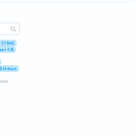
r C11HS
yer C8
HS Urban
nden