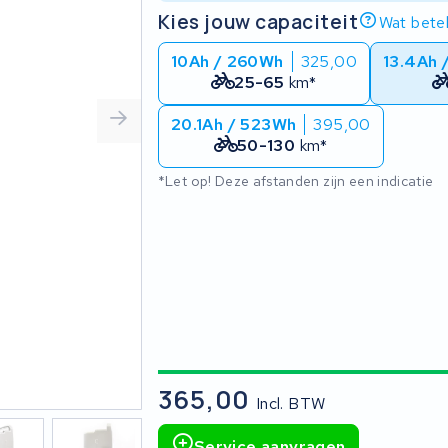
Kies jouw capaciteit
Wat betek
10Ah / 260Wh
325,00
13.4Ah 
25-65
km*
20.1Ah / 523Wh
395,00
50-130
km*
*Let op! Deze afstanden zijn een indicatie
365,00
Incl. BTW
Service aanvragen