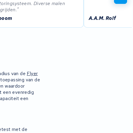
toringsysteem. Diverse malen
grijden.
eboom
A.A.M. Rolf
radius van de
Flyer
 toepassing van de
ten waardoor
it een evenredig
capaciteit een
getest met de