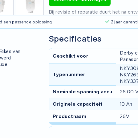
Bij revisie of reparatie duurt het na o
ijd een passende oplossing
2 jaar garant
Specificaties
-Bikes van
Derby cy
Geschikt voor
 werd
Panason
luxe
NKY309
Typenummer
NKY269
NKY33
Nominale spanning accu
26.00 
Originele capaciteit
10 Ah
Productnaam
26V