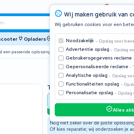
Beoordeling
4,6/5
Wij maken gebruik van 
Wij gebruiken cookies voor een bete
 scooter
Opladers
Accessoires
Noodzakelijk
Opslag voor bevei
Advertentie opslag
Opslag vo
ijd een passende oplossing
2 jaar garant
Gebruikersgegevens reclame
Gepersonaliseerde reclame
Sluite
Analytische opslag
Opslag voo
Functionaliteiten opslag
Opsla
Type
Personalisatie opslag
Opslag 
Accu revisie
Accu reparat
Alles ak
Duurzame optie
Begin te typen in de zoekbalk om te zoeken
Nog niet zeker over de juiste oplossi
Of kies reparatie; wij onderzoeken je a