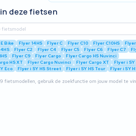
in deze fietsen
E Bike
Flyer 14HS
Flyer C
Flyer C10
Flyer C10HS
Flye
14HS
Flyer C2
Flyer C4
Flyer C5
Flyer C6
Flyer C7
Fl
8HS
Flyer C9
Flyer Cargo
Flyer Cargo HS Nuvinci
argo HS XT
Flyer Cargo Nuvinci
Flyer Cargo XT
Flyer i SY
SY Eco
Flyer i SY HS Street
Flyer i SY HS Tour
Flyer i SY 
9 fietsmodellen, gebruik de zoekfunctie om jouw model te vi