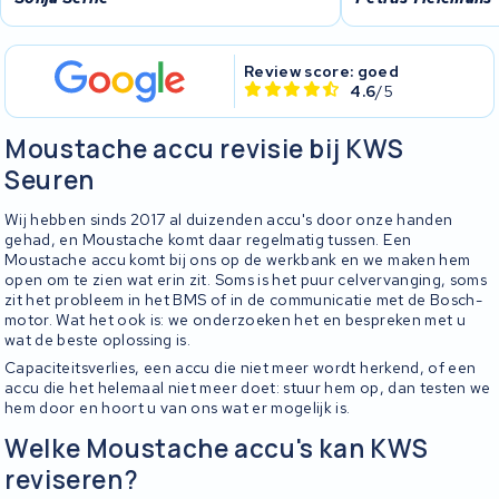
Review score: goed
4.6
/5
Moustache accu revisie bij KWS
Seuren
Wij hebben sinds 2017 al duizenden accu's door onze handen
gehad, en Moustache komt daar regelmatig tussen. Een
Moustache accu komt bij ons op de werkbank en we maken hem
open om te zien wat erin zit. Soms is het puur celvervanging, soms
zit het probleem in het BMS of in de communicatie met de Bosch-
motor. Wat het ook is: we onderzoeken het en bespreken met u
wat de beste oplossing is.
Capaciteitsverlies, een accu die niet meer wordt herkend, of een
accu die het helemaal niet meer doet: stuur hem op, dan testen we
hem door en hoort u van ons wat er mogelijk is.
Welke Moustache accu's kan KWS
reviseren?