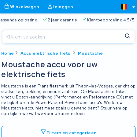
Winkelwagen
Inloggen
 passende oplossing
2 jaar garantie
Klantbeoordeling 4.5/5
Sluiten
Home
Accu elektrische fiets
Moustache
Winkelwagen
Sluiten
Moustache accu voor uw
Begin te typen in de zoekbalk om te zoeken
elektrische fiets
Je winkelwagen is leeg.
Moustache is een Frans fietsmerk uit Thaon-les-Vosges, gericht op
Gratis verzending
Altijd een passende oplossing
2 jaa
stadsritten, trekking en mountainbiken. Op Moustache e-bikes
vindt u Bosch-aandrijving (Performance en Performance CX) met
de bijbehorende PowerPack of PowerTube-accu's. Werkt uw
Moustache accu niet meer zoals u gewend bent? Stuur hem op,
dan kijken we wat we voor u kunnen doen.
Filters en categorieën