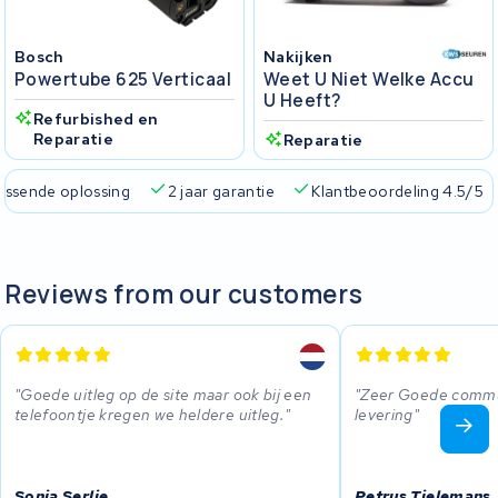
Bosch
Nakijken
Powertube 625 Verticaal
Weet U Niet Welke Accu
U Heeft?
Refurbished en
Reparatie
Reparatie
passende oplossing
2 jaar garantie
Klantbeoordeling 4.5/5
Reviews from our customers
Goede uitleg op de site maar ook bij een
Zeer Goede commun
telefoontje kregen we heldere uitleg.
levering
Sonja Serlie
Petrus Tielemans