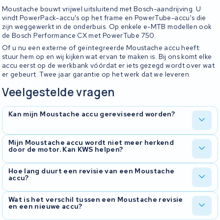
Moustache bouwt vrijwel uitsluitend met Bosch-aandrijving. U
vindt PowerPack-accu's op het frame en PowerTube-accu's die
zijn weggewerkt in de onderbuis. Op enkele e-MTB modellen ook
de Bosch Performance CX met PowerTube 750.
Of u nu een externe of geïntegreerde Moustache accu heeft:
stuur hem op en wij kijken wat ervan te maken is. Bij ons komt elke
accu eerst op de werkbank vóórdat er iets gezegd wordt over wat
er gebeurt. Twee jaar garantie op het werk dat we leveren.
Veelgestelde vragen
Kan mijn Moustache accu gereviseerd worden?
Ja, Moustache-accu's reviseren we regelmatig. We onderzoeken
Mijn Moustache accu wordt niet meer herkend
door de motor. Kan KWS helpen?
eerst wat er aan de hand is, vervangen waar nodig de cellen en
controleren het BMS. U krijgt uw accu terug met een testrapport
zodat u weet wat u krijgt.
Dat probleem zien we vaak. Bij Moustache met Bosch-aandrijving
Hoe lang duurt een revisie van een Moustache
accu?
zit het regelmatig in het BMS of in de connector. Wij kijken waar
het probleem zit en bespreken met u wat de beste oplossing is.
Doorgaans rond de tien werkdagen vanaf het moment dat we de
Wat is het verschil tussen een Moustache revisie
en een nieuwe accu?
accu binnen hebben. We laten u weten zodra we de accu hebben
getest en weten wat eraan moet gebeuren.