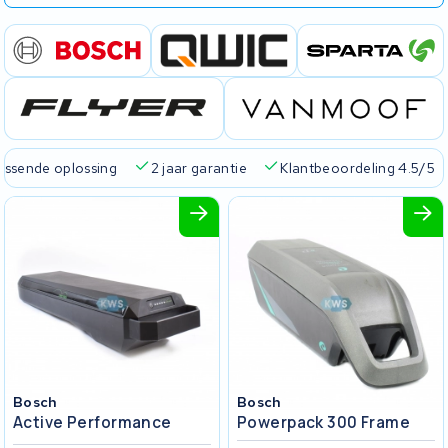
passende oplossing
2 jaar garantie
Klantbeoordeling 4.5/5
Bosch
Bosch
Active Performance
Powerpack 300 Frame