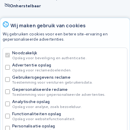
Onherstelbaar
Accu's
Wij maken gebruik van cookies
Wij gebruiken cookies voor een betere site-ervaring en
gepersonaliseerde advertenties.
© 2026 KWS Seuren
Algemene voorwaarden
Noodzakelijk
Privacy Policy
Opslag voor beveiliging en authenticatie.
Advertentie opslag
Opslag voor reclamedoeleinden.
Gebruikersgegevens reclame
Toestemming voor versturen gebruikersdata.
Gepersonaliseerde reclame
Toestemming voor gepersonaliseerde advertenties.
Analytische opslag
Opslag voor analyse, zoals bezoekduur.
Functionaliteiten opslag
Opslag voor websitefunctionaliteit.
Personalisatie opslag