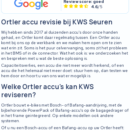
Review score: goed
4.6
/5
Ortler accu revisie bij KWS Seuren
Wij hebben sinds 2017 al duizenden accu's door onze handen
gehad, en Ortler komt daar regelmatig tussen. Een Ortler accu
komt bij ons op de werkbank en we maken hem open om te zien
wat erin zit. Soms is het puur celvervanging, soms zit het probleem
in het BMS of in de connector. Wat het ook is: we onderzoeken het
en bespreken met u wat de beste oplossing is.
Capaciteitsverlies, een accu die niet meer wordt herkend, of een
accu die het helemaal niet meer doet: stuur hem op, dan testen we
hem door en hoort u van ons wat er mogelijk is.
Welke Ortler accu's kan KWS
reviseren?
Ortler bouwt e-bikes met Bosch- of Bafang-aandrijving, met de
bijbehorende PowerPack of Bafang-accu's op de bagagedrager of
in het frame geïntegreerd. Op enkele modellen ook andere
systemen.
Of u nu een Bosch-accu of een Bafang-accu op uw Ortler heeft: