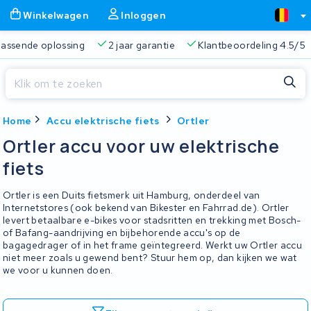
Winkelwagen
Inloggen
 passende oplossing
2 jaar garantie
Klantbeoordeling 4.5/5
Sluiten
Home
Accu elektrische fiets
Ortler
Winkelwagen
Sluiten
Ortler accu voor uw elektrische
Begin te typen in de zoekbalk om te zoeken
fiets
Je winkelwagen is leeg.
Ortler is een Duits fietsmerk uit Hamburg, onderdeel van
Gratis verzending
Altijd een passende oplossing
2 jaa
Internetstores (ook bekend van Bikester en Fahrrad.de). Ortler
levert betaalbare e-bikes voor stadsritten en trekking met Bosch-
of Bafang-aandrijving en bijbehorende accu's op de
bagagedrager of in het frame geïntegreerd. Werkt uw Ortler accu
niet meer zoals u gewend bent? Stuur hem op, dan kijken we wat
we voor u kunnen doen.