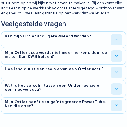
stuur hem op en wij kijken wat ervan te maken is. Bij ons komt elke
accu eerst op de werkbank vóórdat er iets gezegd wordt over wat
er gebeurt. Twee jaar garantie op het werk dat we leveren.
Veelgestelde vragen
Kan mijn Ortler accu gereviseerd worden?
Ja, Ortler-accu's reviseren we regelmatig. We onderzoeken eerst
Mijn Ortler accu wordt niet meer herkend door de
motor. Kan KWS helpen?
wat er aan de hand is, vervangen waar nodig de cellen en
controleren het BMS. U krijgt uw accu terug met een testrapport
zodat u weet wat u krijgt.
Dat probleem zien we vaak. Bij Ortler met Bosch- of Bafang-
Hoe lang duurt een revisie van een Ortler accu?
aandrijving zit het regelmatig in het BMS of in de connector. Wij
kijken waar het probleem zit en bespreken met u wat de beste
oplossing is.
Doorgaans rond de tien werkdagen vanaf het moment dat we de
Wat is het verschil tussen een Ortler revisie en
een nieuwe accu?
accu binnen hebben. We laten u weten zodra we de accu hebben
getest en weten wat eraan moet gebeuren.
Bij een revisie houdt u dezelfde behuizing en hetzelfde BMS, en
Mijn Ortler heeft een geïntegreerde PowerTube.
Kan die open?
krijgt u nieuwe cellen erin. Vaak een veel goedkopere oplossing
dan een complete nieuwe accu, en de oude cellen gaan niet
onnodig naar de afvalverwerking.
Ja. Ook geïntegreerde PowerTube-accu's krijgen we open. Stuur
hem op, wij kijken naar de cellen en het BMS en bespreken met u