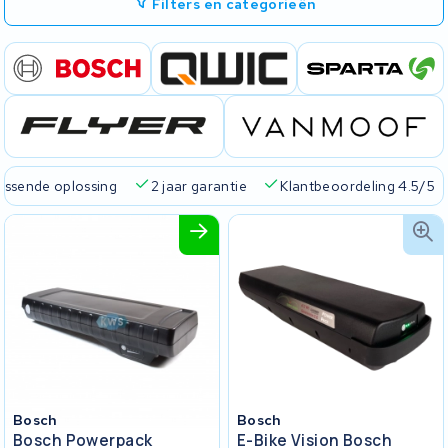
Filters en categorieën
passende oplossing
2 jaar garantie
Klantbeoordeling 4.5/5
Bosch
Bosch
Bosch Powerpack
E-Bike Vision Bosch