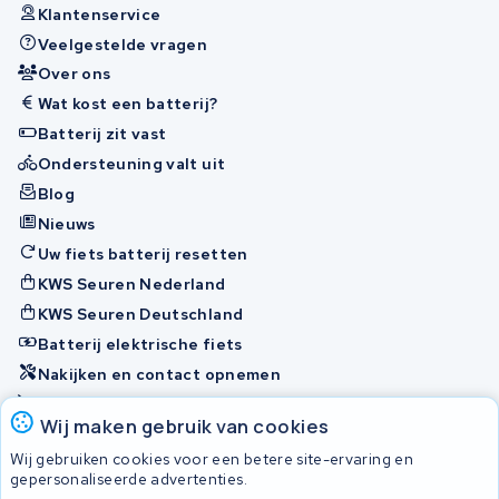
Klantenservice
Veelgestelde vragen
Over ons
Wat kost een batterij?
Batterij zit vast
Ondersteuning valt uit
Blog
Nieuws
Uw fiets batterij resetten
KWS Seuren Nederland
KWS Seuren Deutschland
Batterij elektrische fiets
Nakijken en contact opnemen
Onherstelbaar
Wij maken gebruik van cookies
Wij gebruiken cookies voor een betere site-ervaring en
Accu's
gepersonaliseerde advertenties.