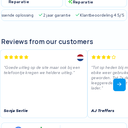
Reparatie
Reparatie
passende oplossing
2 jaar garantie
Klantbeoordeling 4.5/5
Reviews from our customers
Goede uitleg op de site maar ook bij een
Tot op heden blij m
telefoontje kregen we heldere uitleg.
ebike weer gebruiken
geworden. Tot 2x d
leeggereden. Staat
lader.
Sonja Serlie
AJ Treffers