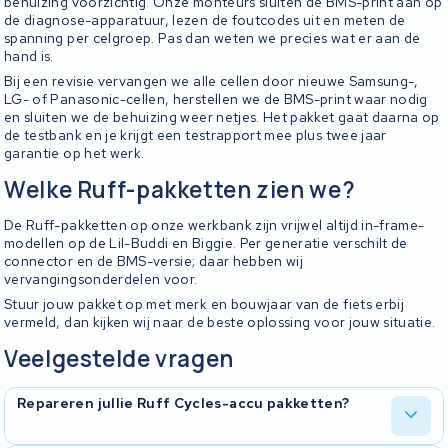
behuizing voorzichtig. Onze monteurs sluiten de BMS-print aan op
de diagnose-apparatuur, lezen de foutcodes uit en meten de
spanning per celgroep. Pas dan weten we precies wat er aan de
hand is.
Bij een revisie vervangen we alle cellen door nieuwe Samsung-,
LG- of Panasonic-cellen, herstellen we de BMS-print waar nodig
en sluiten we de behuizing weer netjes. Het pakket gaat daarna op
de testbank en je krijgt een testrapport mee plus twee jaar
garantie op het werk.
Welke Ruff-pakketten zien we?
De Ruff-pakketten op onze werkbank zijn vrijwel altijd in-frame-
modellen op de Lil-Buddi en Biggie. Per generatie verschilt de
connector en de BMS-versie; daar hebben wij
vervangingsonderdelen voor.
Stuur jouw pakket op met merk en bouwjaar van de fiets erbij
vermeld, dan kijken wij naar de beste oplossing voor jouw situatie.
Veelgestelde vragen
Repareren jullie Ruff Cycles-accu pakketten?