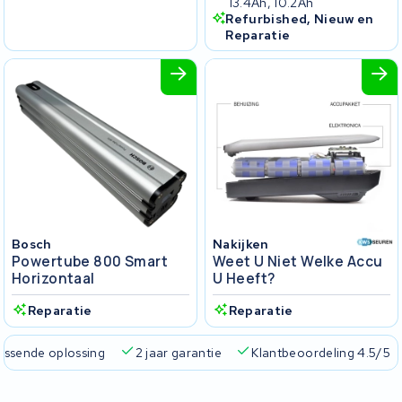
13.4Ah, 10.2Ah
Refurbished, Nieuw en
Reparatie
Bosch
Nakijken
Powertube 800 Smart
Weet U Niet Welke Accu
Horizontaal
U Heeft?
Reparatie
Reparatie
passende oplossing
2 jaar garantie
Klantbeoordeling 4.5/5