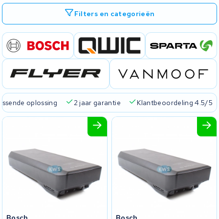
Filters en categorieën
passende oplossing
2 jaar garantie
Klantbeoordeling 4.5/5
Bosch
Bosch