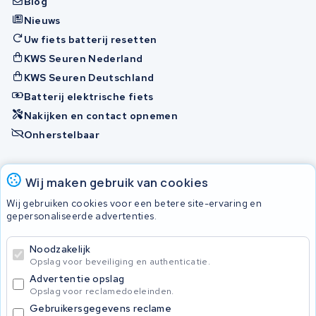
Blog
Nieuws
Uw fiets batterij resetten
KWS Seuren Nederland
KWS Seuren Deutschland
Batterij elektrische fiets
Nakijken en contact opnemen
Onherstelbaar
Accu's
Wij maken gebruik van cookies
Wij gebruiken cookies voor een betere site-ervaring en
gepersonaliseerde advertenties.
© 2026 KWS Seuren
Algemene voorwaarden
Noodzakelijk
Privacy Policy
Opslag voor beveiliging en authenticatie.
Advertentie opslag
Opslag voor reclamedoeleinden.
Gebruikersgegevens reclame