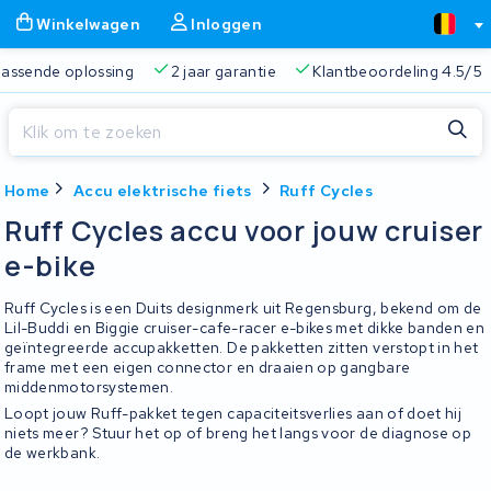
Winkelwagen
Inloggen
 passende oplossing
2 jaar garantie
Klantbeoordeling 4.5/5
Sluiten
Home
Accu elektrische fiets
Ruff Cycles
Winkelwagen
Sluiten
Ruff Cycles accu voor jouw cruiser
Begin te typen in de zoekbalk om te zoeken
e-bike
Je winkelwagen is leeg.
Ruff Cycles is een Duits designmerk uit Regensburg, bekend om de
Gratis verzending
Altijd een passende oplossing
2 jaa
Lil-Buddi en Biggie cruiser-cafe-racer e-bikes met dikke banden en
geïntegreerde accupakketten. De pakketten zitten verstopt in het
frame met een eigen connector en draaien op gangbare
middenmotorsystemen.
Loopt jouw Ruff-pakket tegen capaciteitsverlies aan of doet hij
niets meer? Stuur het op of breng het langs voor de diagnose op
de werkbank.