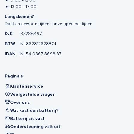
9:00 - 12:00
13:00 - 17:00
Langskomen?
Dat kan gewoon tijdens onze openingstijden.
KvK
83286497
BTW
NL862812628B01
IBAN
NL54 0367 8698 37
Pagina's
Klantenservice
Veelgestelde vragen
Over ons
Wat kost een batterij?
Batterij zit vast
Ondersteuning valt uit