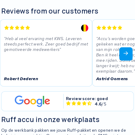
Reviews from our customers
Heb al veel ervaring met KWS. Leveren
Accu's worden goe
steeds perfect werk. Zeer goed bedrijf met
gekeken wat er nog 
gemotiveerde medewerkers
van mijn rolstoel do
Ben ik heel blij mee
mee rijden. Soms be
langer kwijt; heb n
exemplaar daarom.
Robert Dederen
Astrid Oomens
Review score: goed
4.6
/5
Ruff accu in onze werkplaats
Op de werkbank pakken we jouw Ruff-pakket en openen we de