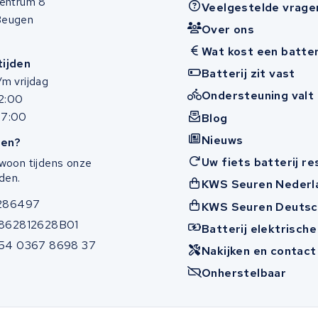
entrum 8
Veelgestelde vrage
Beugen
Over ons
Wat kost een batter
ijden
Batterij zit vast
m vrijdag
Ondersteuning valt 
12:00
17:00
Blog
Nieuws
en?
Uw fiets batterij r
woon tijdens onze
den.
KWS Seuren Nederl
286497
KWS Seuren Deutsc
862812628B01
Batterij elektrische
54 0367 8698 37
Nakijken en contac
Onherstelbaar