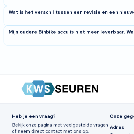
Doorgaans rond de tien werkdagen vanaf het moment dat w
Panasonic
Wat is het verschil tussen een revisie en een nieuw
Maratron
Bij een revisie houdt u dezelfde behuizing en hetzelfde BMS,
Mijn oudere Binbike accu is niet meer leverbaar. Wa
een veel goedkopere oplossing dan een complete nieuwe a
Popal
Dan is revisie meestal de beste oplossing. Wij openen de be
VARTA AG
testen het BMS.
Van Moof
Technibike
Fylla
KUKA AG
Heb je een vraag?
Onze geg
Bekijk onze pagina met veelgestelde vragen
Adres
Bianchi
of neem direct contact met ons op.