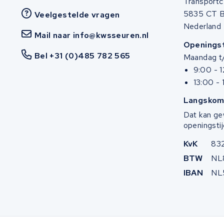
Transportc
5835 CT 
Veelgestelde vragen
Stella
Nederland
Mail naar info@kwsseuren.nl
Winther
Openingst
Bel +31 (0)485 782 565
Maandag t/
Zuchetti
9:00 - 
13:00 - 
E-kuma
Langskom
Malaguti
Dat kan ge
openingstij
Puch
KvK
83
BTW
NL
Alber
IBAN
NL
Motocaddy
AEG