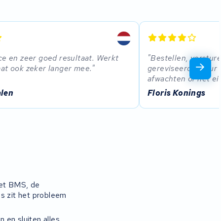
ce en zeer goed resultaat. Werkt
Bestellen, verstur
at ook zeker langer mee.
gereviseerd retour
afwachten of het ei
len
Floris Konings
het BMS, de
ms zit het probleem
 en sluiten alles