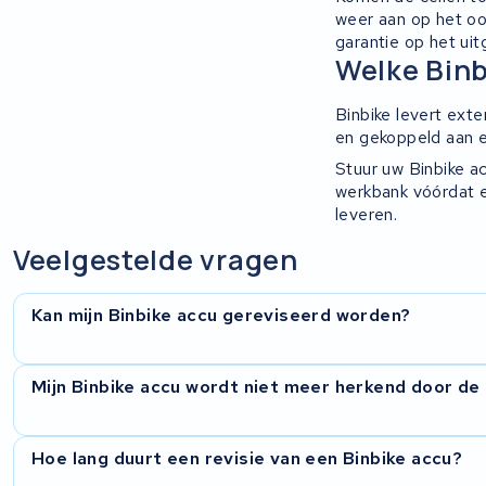
weer aan op het oo
garantie op het ui
Ridley
Welke Binb
Hercules
Binbike levert ext
en gekoppeld aan 
FIT E-Bike System Integration
Stuur uw Binbike ac
werkbank vóórdat e
World power
leveren.
Veelgestelde vragen
36V
Schwinn
Kan mijn Binbike accu gereviseerd worden?
Tounis
In de meeste gevallen wel. We onderzoeken eerst wat er aa
Mijn Binbike accu wordt niet meer herkend door de
cellen en controleren het BMS.
Sundvall
Dat probleem zien we vaker. Het zit meestal in het BMS of 
Hoe lang duurt een revisie van een Binbike accu?
Rixe
bespreken vervolgens met u welke oplossing zinvol is.