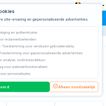
België
cookies
Winkelwagen
Inloggen
re site-ervaring en gepersonaliseerde advertenties.
liging en authenticatie.
or reclamedoeleinden.
ie
Klantbeoordeling 4.5/5
Toestemming voor versturen gebruikersdata.
Toestemming voor gepersonaliseerde advertenties.
n
r analyse, zoals bezoekduur.
g voor websitefunctionaliteit.
voor personalisatie.
koord
Alleen noodzakelijk