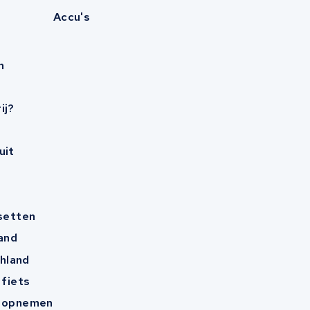
Accu's
n
ij?
uit
esetten
and
hland
 fiets
t opnemen