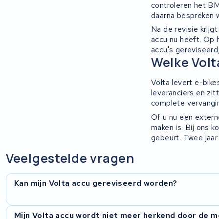
controleren het BM
daarna bespreken w
Ridley
Na de revisie krij
accu nu heeft. Op 
Hercules
accu's gereviseerd
Welke Volt
FIT E-Bike System Integration
Volta levert e-bik
leveranciers en zit
World power
complete vervanging
Of u nu een externe
36V
maken is. Bij ons 
gebeurt. Twee jaar
Schwinn
Veelgestelde vragen
Tounis
Kan mijn Volta accu gereviseerd worden?
Sundvall
Rixe
Ja, Volta-accu's reviseren we regelmatig. We onderzoeken e
Mijn Volta accu wordt niet meer herkend door de 