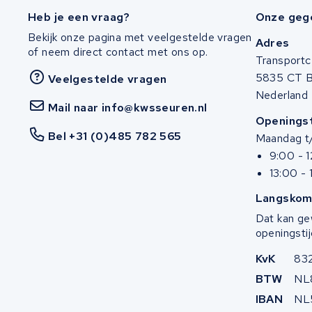
Heb je een vraag?
Onze geg
Stella
Bekijk onze pagina met veelgestelde vragen
Adres
of neem direct contact met ons op.
Winther
Transportc
5835 CT 
Veelgestelde vragen
Zuchetti
Nederland
Mail naar info@kwsseuren.nl
Openingst
E-kuma
Bel +31 (0)485 782 565
Maandag t/
9:00 - 
Malaguti
13:00 - 
Puch
Langskom
Dat kan ge
Alber
openingstij
KvK
83
Motocaddy
BTW
NL
AEG
IBAN
NL