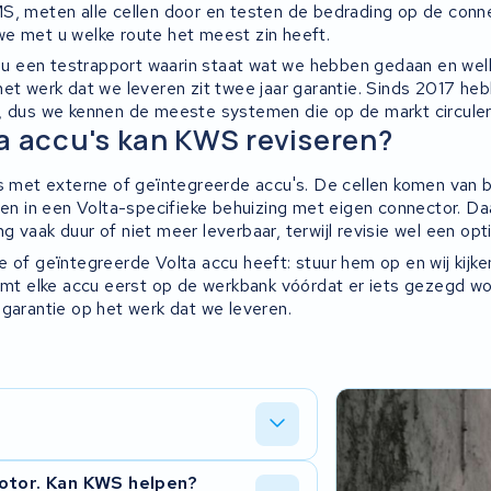
S, meten alle cellen door en testen de bedrading op de conn
e met u welke route het meest zin heeft.
gt u een testrapport waarin staat wat we hebben gedaan en wel
het werk dat we leveren zit twee jaar garantie. Sinds 2017 h
, dus we kennen de meeste systemen die op de markt circuler
a accu's kan KWS reviseren?
es met externe of geïntegreerde accu's. De cellen komen van
ten in een Volta-specifieke behuizing met eigen connector. Da
 vaak duur of niet meer leverbaar, terwijl revisie wel een opti
 of geïntegreerde Volta accu heeft: stuur hem op en wij kijke
komt elke accu eerst op de werkbank vóórdat er iets gezegd wo
 garantie op het werk dat we leveren.
erst wat er aan de hand is, vervangen
motor. Kan KWS helpen?