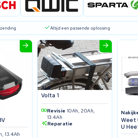
rzending
Altijd een passende oplossing
Aldi
Volta 1
Revisie
10Ah, 20Ah,
Nakijk
13.4Ah
8V
Weet 
Reparatie
U Hee
h, 13.4Ah