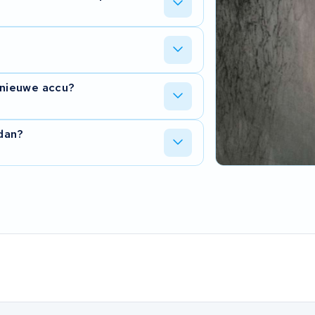
ccu terug met een testrapport.
et BMS of in de connector. Wij kijken
ssing is.
e de accu binnen hebben. We laten u
 nieuwe accu?
n moet gebeuren.
 en krijgt u nieuwe cellen erin. Vaak
 dan?
cu, en de oude cellen gaan niet
huizing, plaatsen nieuwe cellen en
ijk is.