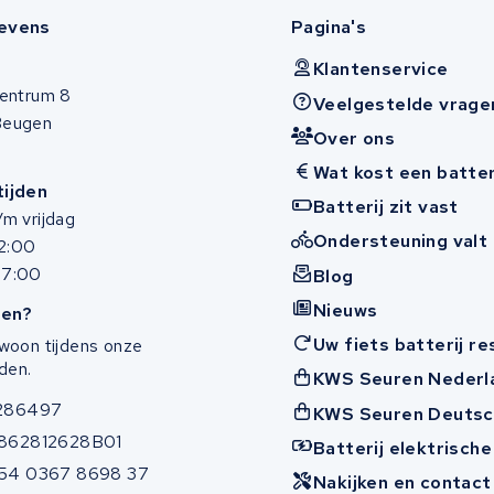
evens
Pagina's
Klantenservice
entrum 8
Veelgestelde vrage
Beugen
Over ons
Wat kost een batter
ijden
Batterij zit vast
m vrijdag
Ondersteuning valt 
12:00
17:00
Blog
Nieuws
en?
Uw fiets batterij r
woon tijdens onze
den.
KWS Seuren Nederl
286497
KWS Seuren Deutsc
862812628B01
Batterij elektrische
54 0367 8698 37
Nakijken en contac