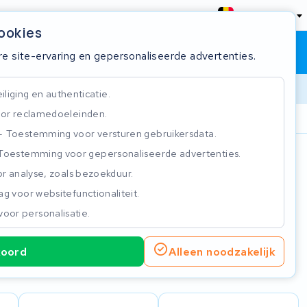
België
cookies
Winkelwagen
Inloggen
re site-ervaring en gepersonaliseerde advertenties.
liging en authenticatie.
or reclamedoeleinden.
ie
Klantbeoordeling 4.5/5
Toestemming voor versturen gebruikersdata.
Toestemming voor gepersonaliseerde advertenties.
n
r analyse, zoals bezoekduur.
g voor websitefunctionaliteit.
voor personalisatie.
koord
Alleen noodzakelijk