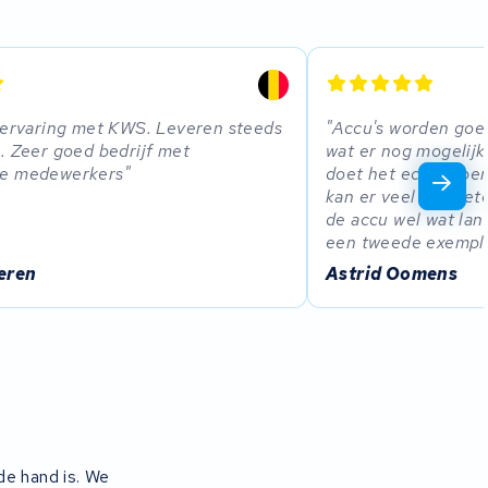
 ervaring met KWS. Leveren steeds
Accu's worden goe
. Zeer goed bedrijf met
wat er nog mogelijk 
de medewerkers
doet het echt super 
kan er veel kilomet
de accu wel wat lang
een tweede exempl
eren
Astrid Oomens
de hand is. We