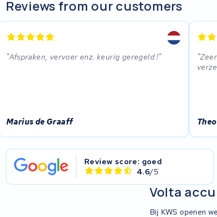
R.A.T. Holland
Reviews from our customers
EZee
TurnLife
Afspraken, vervoer enz. keurig geregeld !
Zeer
verze
SociBike
Ghost
Life&Mobility
Marius de Graaff
Theo
Devron
Review score: goed
Derby cycle
4.6
/5
Volta accu
Ultracell
Bij KWS openen we 
Keola