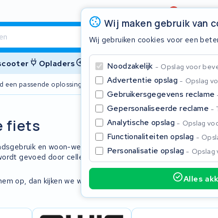
Beoordeling
4,6/5
Wij maken gebruik van 
Wij gebruiken cookies voor een bete
 scooter
Opladers
Accessoires
Noodzakelijk
Opslag voor bevei
Advertentie opslag
Opslag vo
ijd een passende oplossing
2 jaar garant
Gebruikersgegevens reclame
Gepersonaliseerde reclame
Sluite
 fiets
Analytische opslag
Opslag voo
Functionaliteiten opslag
Opsla
tadsgebruik en woon-werkverkeer. De
Personalisatie opslag
Opslag 
wordt gevoed door cellen van bekende
Alles ak
hem op, dan kijken we wat we voor u
Begin te typen in de zoekbalk om te zoeken