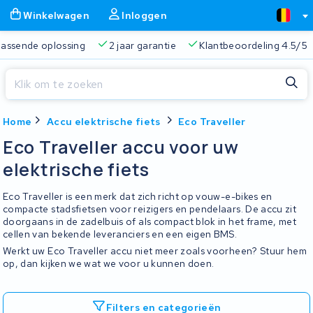
Winkelwagen
Inloggen
 passende oplossing
2 jaar garantie
Klantbeoordeling 4.5/5
Sluiten
Home
Accu elektrische fiets
Eco Traveller
Winkelwagen
Sluiten
Eco Traveller accu voor uw
Begin te typen in de zoekbalk om te zoeken
elektrische fiets
Je winkelwagen is leeg.
Eco Traveller is een merk dat zich richt op vouw-e-bikes en
Gratis verzending
Altijd een passende oplossing
2 jaa
compacte stadsfietsen voor reizigers en pendelaars. De accu zit
doorgaans in de zadelbuis of als compact blok in het frame, met
cellen van bekende leveranciers en een eigen BMS.
Werkt uw Eco Traveller accu niet meer zoals voorheen? Stuur hem
op, dan kijken we wat we voor u kunnen doen.
Filters en categorieën