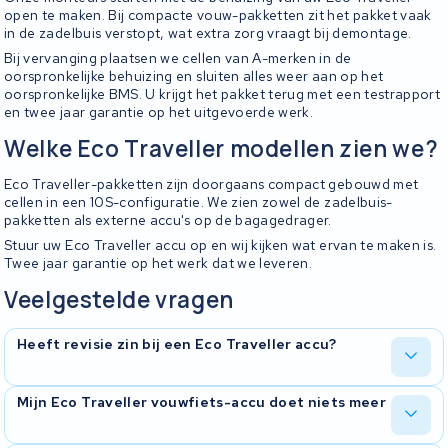
open te maken. Bij compacte vouw-pakketten zit het pakket vaak
in de zadelbuis verstopt, wat extra zorg vraagt bij demontage.
Bij vervanging plaatsen we cellen van A-merken in de
oorspronkelijke behuizing en sluiten alles weer aan op het
oorspronkelijke BMS. U krijgt het pakket terug met een testrapport
en twee jaar garantie op het uitgevoerde werk.
Welke Eco Traveller modellen zien we?
Eco Traveller-pakketten zijn doorgaans compact gebouwd met
cellen in een 10S-configuratie. We zien zowel de zadelbuis-
pakketten als externe accu's op de bagagedrager.
Stuur uw Eco Traveller accu op en wij kijken wat ervan te maken is.
Twee jaar garantie op het werk dat we leveren.
Veelgestelde vragen
Heeft revisie zin bij een Eco Traveller accu?
In de meeste gevallen wel. We meten elke cel door en stellen vast
Mijn Eco Traveller vouwfiets-accu doet niets meer
of vervanging zinvol is.