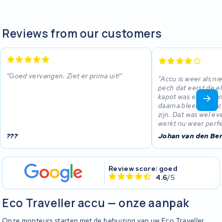
Reviews from our customers
Goed vervangen. Ziet er prima uit!
Accu is weer als ni
pech dat eerst de e
kapot was en verv
daarna bleek de acc
zijn. Dat was wel ev
werkt nu weer perfe
???
Johan van den Be
Review score: goed
4.6
/5
Eco Traveller accu — onze aanpak
Onze monteurs starten met de behuizing van uw Eco Traveller