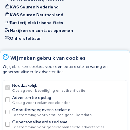
KWS Seuren Nederland
KWS Seuren Deutschland
Batterij elektrische fiets
Nakijken en contact opnemen
Onherstelbaar
Accu's
Wij maken gebruik van cookies
Wij gebruiken cookies voor een betere site-ervaring en
gepersonaliseerde advertenties.
© 2026 KWS Seuren
Algemene voorwaarden
Noodzakelijk
Privacy Policy
Opslag voor beveiliging en authenticatie.
Advertentie opslag
Opslag voor reclamedoeleinden.
Gebruikersgegevens reclame
Toestemming voor versturen gebruikersdata.
Gepersonaliseerde reclame
Toestemming voor gepersonaliseerde advertenties.