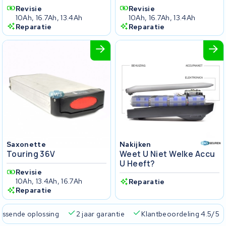
Revisie
Revisie
10Ah, 16.7Ah, 13.4Ah
10Ah, 16.7Ah, 13.4Ah
Reparatie
Reparatie
Saxonette
Nakijken
Touring 36V
Weet U Niet Welke Accu
U Heeft?
Revisie
10Ah, 13.4Ah, 16.7Ah
Reparatie
Reparatie
passende oplossing
2 jaar garantie
Klantbeoordeling 4.5/5