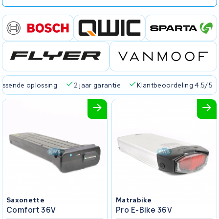
passende oplossing
2 jaar garantie
Klantbeoordeling 4.5/5
Saxonette
Matrabike
Comfort 36V
Pro E-Bike 36V