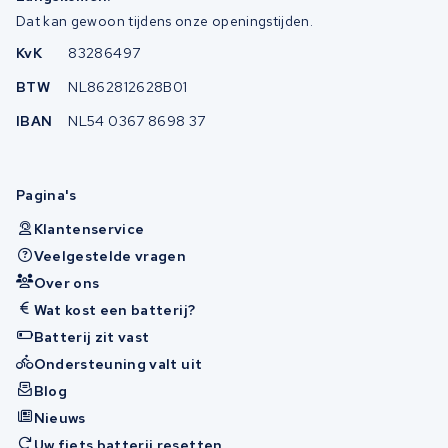
Dat kan gewoon tijdens onze openingstijden.
KvK
83286497
BTW
NL862812628B01
IBAN
NL54 0367 8698 37
Pagina's
Klantenservice
Veelgestelde vragen
Over ons
Wat kost een batterij?
Batterij zit vast
Ondersteuning valt uit
Blog
Nieuws
Uw fiets batterij resetten