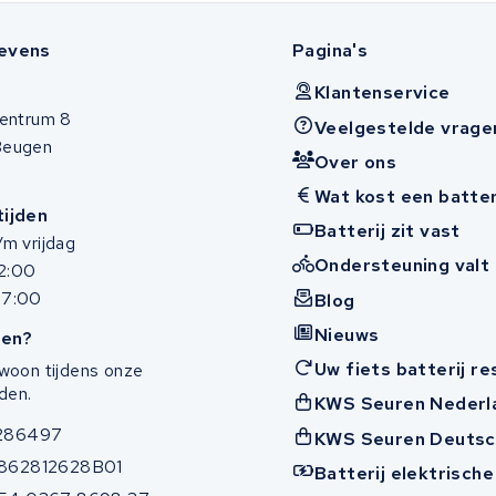
evens
Pagina's
Klantenservice
entrum 8
Veelgestelde vrage
Beugen
Over ons
Wat kost een batter
ijden
Batterij zit vast
m vrijdag
Ondersteuning valt 
12:00
17:00
Blog
Nieuws
en?
Uw fiets batterij r
woon tijdens onze
den.
KWS Seuren Nederl
286497
KWS Seuren Deutsc
862812628B01
Batterij elektrische