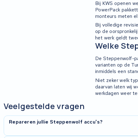
Bij KWS openen we
Keola
PowerPack pakkette
monteurs meten elk
Ridley
Bij volledige revisi
op de oorspronkeli
Hercules
het werk geldt twe
Welke Ste
FIT E-Bike System Integration
De Steppenwolf-pa
varianten op de Tu
World power
inmiddels een sta
Niet zeker welk ty
36V
daarvan laten wij w
werkdagen weer ter
Schwinn
Veelgestelde vragen
Tounis
Repareren jullie Steppenwolf accu's?
Sundvall