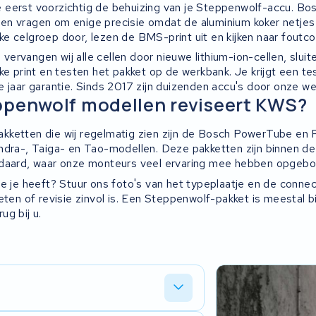
 eerst voorzichtig de behuizing van je Steppenwolf-accu. B
n vragen om enige precisie omdat de aluminium koker netjes
e celgroep door, lezen de BMS-print uit en kijken naar foutc
e vervangen wij alle cellen door nieuwe lithium-ion-cellen, slui
jke print en testen het pakket op de werkbank. Je krijgt een t
e jaar garantie. Sinds 2017 zijn duizenden accu's door onze w
ppenwolf modellen reviseert KWS?
kketten die wij regelmatig zien zijn de Bosch PowerTube en
ndra-, Taiga- en Tao-modellen. Deze pakketten zijn binnen de 
ndaard, waar onze monteurs veel ervaring mee hebben opgeb
pe je heeft? Stuur ons foto's van het typeplaatje en de connec
eten of revisie zinvol is. Een Steppenwolf-pakket is meestal b
ug bij u.