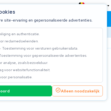
België
cookies
Winkelwagen
Inloggen
re site-ervaring en gepersonaliseerde advertenties.
liging en authenticatie.
or reclamedoeleinden.
ie
Klantbeoordeling 4.5/5
Toestemming voor versturen gebruikersdata.
Toestemming voor gepersonaliseerde advertenties.
n
r analyse, zoals bezoekduur.
g voor websitefunctionaliteit.
voor personalisatie.
koord
Alleen noodzakelijk