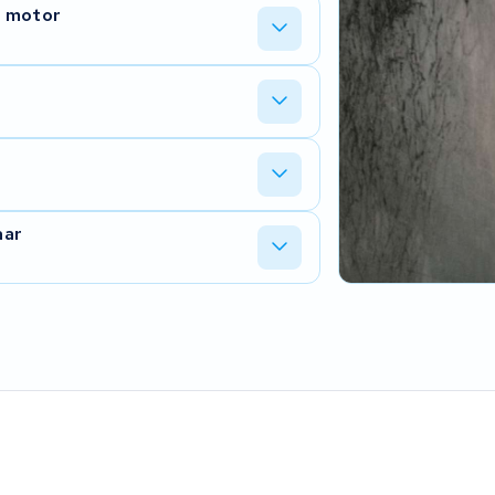
sch) die wij kunnen vervangen. Stuur
e motor
ller, meestal door een diepontladen
de communicatie.
het pakket positief getest is, brengen
uwe levensduur. Behuizing en BMS blijven
aar
thium-ion-cellen.
n toegang tot moderne celtypes die in
 we wat haalbaar is.