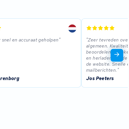
r snel en accuraat geholpen
Zeer tevreden over
algemeen. Kwaliteit
beoordelen na enke
en herladen van de 
de website. Snelle 
mailberichten.
arenborg
Jos Peeters