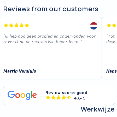
R.A.T. Holland
Reviews from our customers
EZee
TurnLife
ik heb nog geen problemen ondervonden voor
Top 
zover ik nu de revisies kan beoordelen .
desk
SociBike
Ghost
Life&Mobility
Martin Versluis
Hans
Devron
Review score: goed
Derby cycle
4.6
/5
Werkwijze 
Ultracell