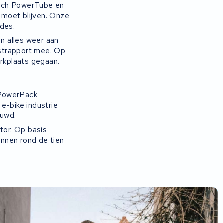
osch PowerTube en
 moet blijven. Onze
odes.
ten alles weer aan
estrapport mee. Op
erkplaats gegaan.
 PowerPack
e-bike industrie
ouwd.
tor. Op basis
innen rond de tien