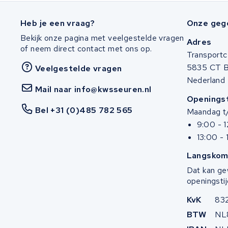
Bianchi
Heb je een vraag?
Onze geg
Stella
Bekijk onze pagina met veelgestelde vragen
Adres
of neem direct contact met ons op.
Winther
Transportc
5835 CT 
Veelgestelde vragen
Zuchetti
Nederland
Mail naar info@kwsseuren.nl
Openingst
E-kuma
Bel +31 (0)485 782 565
Maandag t/
9:00 - 
Malaguti
13:00 - 
Puch
Langskom
Dat kan ge
Alber
openingstij
KvK
83
Motocaddy
BTW
NL
AEG