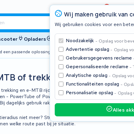
Beoordeling
4,6/5
Wij maken gebruik van 
Wij gebruiken cookies voor een bete
 scooter
Opladers
Accessoires
Noodzakelijk
Opslag voor bevei
Advertentie opslag
Opslag vo
ijd een passende oplossing
2 jaar garant
Gebruikersgegevens reclame
s
Gepersonaliseerde reclame
Sluite
MTB of trekking
Analytische opslag
Opslag voo
Functionaliteiten opslag
Opsla
 trekking en e-MTB rijders. De
Personalisatie opslag
Opslag 
men - PowerTube of PowerPack - met
ij dagelijks gebruik raken deze cellen
Alles ak
tieradius niet meer? Stuur het pakket
Begin te typen in de zoekbalk om te zoeken
n welke route past bij je situatie.