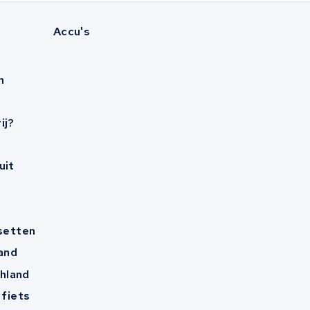
Accu's
n
ij?
uit
esetten
and
hland
 fiets