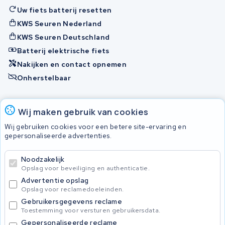
Uw fiets batterij resetten
KWS Seuren Nederland
KWS Seuren Deutschland
Batterij elektrische fiets
Nakijken en contact opnemen
Onherstelbaar
Accu's
Wij maken gebruik van cookies
Wij gebruiken cookies voor een betere site-ervaring en
gepersonaliseerde advertenties.
© 2026 KWS Seuren
Algemene voorwaarden
Noodzakelijk
Privacy Policy
Opslag voor beveiliging en authenticatie.
Advertentie opslag
Opslag voor reclamedoeleinden.
Gebruikersgegevens reclame
Toestemming voor versturen gebruikersdata.
Gepersonaliseerde reclame