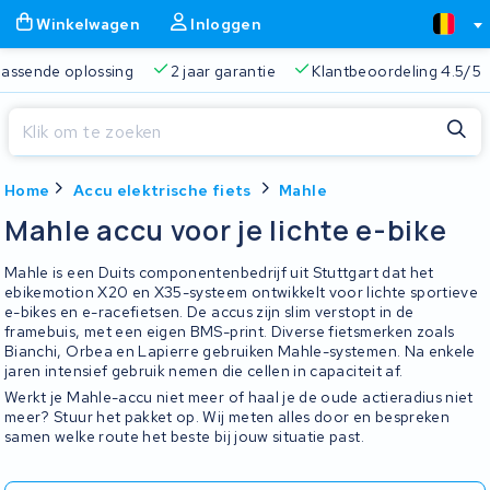
Winkelwagen
Inloggen
 passende oplossing
2 jaar garantie
Klantbeoordeling 4.5/5
Sluiten
Home
Accu elektrische fiets
Mahle
Winkelwagen
Sluiten
Mahle accu voor je lichte e-bike
Begin te typen in de zoekbalk om te zoeken
Je winkelwagen is leeg.
Mahle is een Duits componentenbedrijf uit Stuttgart dat het
ebikemotion X20 en X35-systeem ontwikkelt voor lichte sportieve
e-bikes en e-racefietsen. De accus zijn slim verstopt in de
Gratis verzending
Altijd een passende oplossing
2 jaa
framebuis, met een eigen BMS-print. Diverse fietsmerken zoals
Bianchi, Orbea en Lapierre gebruiken Mahle-systemen. Na enkele
jaren intensief gebruik nemen die cellen in capaciteit af.
Werkt je Mahle-accu niet meer of haal je de oude actieradius niet
meer? Stuur het pakket op. Wij meten alles door en bespreken
samen welke route het beste bij jouw situatie past.