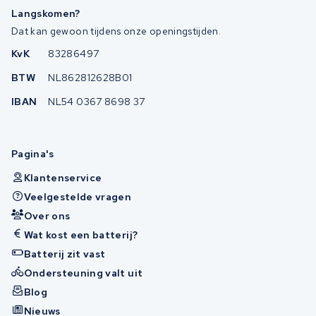
Langskomen?
Dat kan gewoon tijdens onze openingstijden.
KvK
83286497
BTW
NL862812628B01
IBAN
NL54 0367 8698 37
Pagina's
Klantenservice
Veelgestelde vragen
Over ons
Wat kost een batterij?
Batterij zit vast
Ondersteuning valt uit
Blog
Nieuws