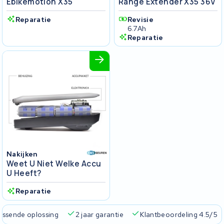
Ebikemotion X35
Range Extender X35 36V
Reparatie
Revisie
6.7Ah
Reparatie
Nakijken
Weet U Niet Welke Accu
U Heeft?
Reparatie
passende oplossing
2 jaar garantie
Klantbeoordeling 4.5/5