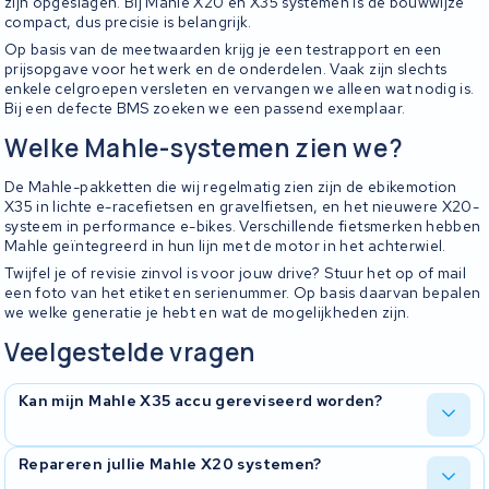
zijn opgeslagen. Bij Mahle X20 en X35 systemen is de bouwwijze
compact, dus precisie is belangrijk.
Op basis van de meetwaarden krijg je een testrapport en een
prijsopgave voor het werk en de onderdelen. Vaak zijn slechts
enkele celgroepen versleten en vervangen we alleen wat nodig is.
Bij een defecte BMS zoeken we een passend exemplaar.
Welke Mahle-systemen zien we?
De Mahle-pakketten die wij regelmatig zien zijn de ebikemotion
X35 in lichte e-racefietsen en gravelfietsen, en het nieuwere X20-
systeem in performance e-bikes. Verschillende fietsmerken hebben
Mahle geïntegreerd in hun lijn met de motor in het achterwiel.
Twijfel je of revisie zinvol is voor jouw drive? Stuur het op of mail
een foto van het etiket en serienummer. Op basis daarvan bepalen
we welke generatie je hebt en wat de mogelijkheden zijn.
Veelgestelde vragen
Kan mijn Mahle X35 accu gereviseerd worden?
In de meeste gevallen wel. Wij openen de behuizing van het pakket
Repareren jullie Mahle X20 systemen?
in het frame, meten alle cellen door en bepalen of celvervanging