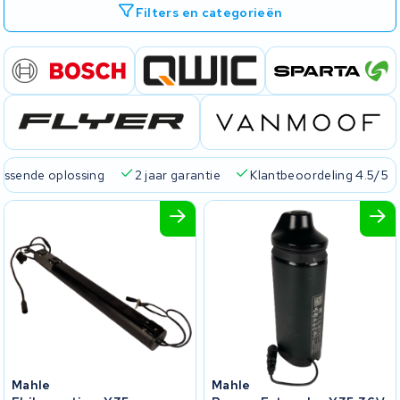
Filters en categorieën
passende oplossing
2 jaar garantie
Klantbeoordeling 4.5/5
Mahle
Mahle