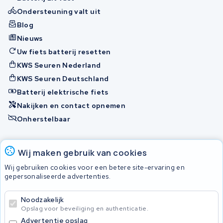
Ondersteuning valt uit
Blog
Nieuws
Uw fiets batterij resetten
KWS Seuren Nederland
KWS Seuren Deutschland
Batterij elektrische fiets
Nakijken en contact opnemen
Onherstelbaar
Accu's
Wij maken gebruik van cookies
Wij gebruiken cookies voor een betere site-ervaring en
gepersonaliseerde advertenties.
© 2026 KWS Seuren
Algemene voorwaarden
Noodzakelijk
Privacy Policy
Opslag voor beveiliging en authenticatie.
Advertentie opslag