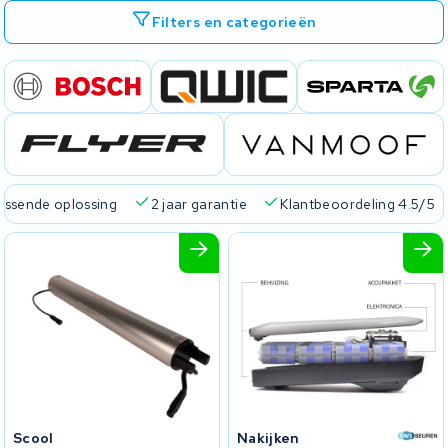
Filters en categorieën
passende oplossing
2 jaar garantie
Klantbeoordeling 4.5/5
Scool
Nakijken