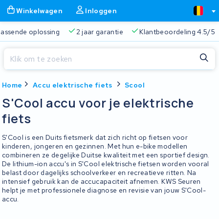
Winkelwagen
Inloggen
 passende oplossing
2 jaar garantie
Klantbeoordeling 4.5/5
Sluiten
Home
Accu elektrische fiets
Scool
Winkelwagen
Sluiten
S'Cool accu voor je elektrische
Begin te typen in de zoekbalk om te zoeken
fiets
Je winkelwagen is leeg.
S'Cool is een Duits fietsmerk dat zich richt op fietsen voor
Gratis verzending
Altijd een passende oplossing
2 jaa
kinderen, jongeren en gezinnen. Met hun e-bike modellen
combineren ze degelijke Duitse kwaliteit met een sportief design.
De lithium-ion accu's in S'Cool elektrische fietsen worden vooral
belast door dagelijks schoolverkeer en recreatieve ritten. Na
intensief gebruik kan de accucapaciteit afnemen. KWS Seuren
helpt je met professionele diagnose en revisie van jouw S'Cool-
accu.