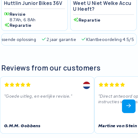
Huttlin Junior Bikes 36V
Weet U Niet Welke Accu
U Heeft?
Revisie
8.7Ah, 6.8Ah
Reparatie
Reparatie
passende oplossing
2 jaar garantie
Klantbeoordeling 4.5/5
Reviews from our customers
Goede uitleg, en eerlijke revisie.
Direct antwoord op
instructies voor op
G.M.M. Gobbens
Martine von Stein