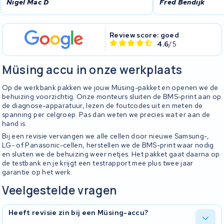
Nigel Mac D
Fred Bendijk
Review score: goed
4.6
/5
Müsing accu in onze werkplaats
Op de werkbank pakken we jouw Müsing-pakket en openen we de
behuizing voorzichtig. Onze monteurs sluiten de BMS-print aan op
de diagnose-apparatuur, lezen de foutcodes uit en meten de
spanning per celgroep. Pas dan weten we precies wat er aan de
hand is.
Bij een revisie vervangen we alle cellen door nieuwe Samsung-,
LG- of Panasonic-cellen, herstellen we de BMS-print waar nodig
en sluiten we de behuizing weer netjes. Het pakket gaat daarna op
de testbank en je krijgt een testrapport mee plus twee jaar
garantie op het werk.
Veelgestelde vragen
Heeft revisie zin bij een Müsing-accu?