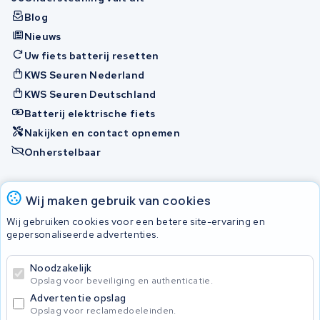
Blog
Nieuws
Uw fiets batterij resetten
KWS Seuren Nederland
KWS Seuren Deutschland
Batterij elektrische fiets
Nakijken en contact opnemen
Onherstelbaar
Accu's
Wij maken gebruik van cookies
Wij gebruiken cookies voor een betere site-ervaring en
gepersonaliseerde advertenties.
© 2026 KWS Seuren
Algemene voorwaarden
Noodzakelijk
Privacy Policy
Opslag voor beveiliging en authenticatie.
Advertentie opslag
Opslag voor reclamedoeleinden.