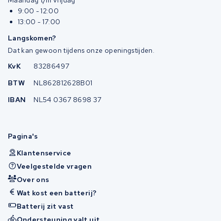
Maandag t/m vrijdag
9:00 - 12:00
13:00 - 17:00
Langskomen?
Dat kan gewoon tijdens onze openingstijden.
KvK
83286497
BTW
NL862812628B01
IBAN
NL54 0367 8698 37
Pagina's
Klantenservice
Veelgestelde vragen
Over ons
Wat kost een batterij?
Batterij zit vast
Ondersteuning valt uit