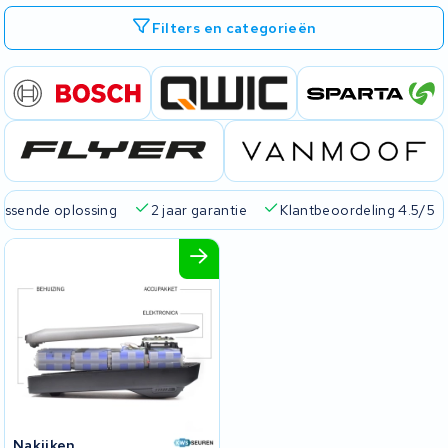
Filters en categorieën
passende oplossing
2 jaar garantie
Klantbeoordeling 4.5/5
Nakijken