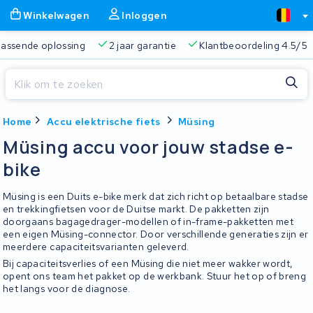
Winkelwagen
Inloggen
 passende oplossing
2 jaar garantie
Klantbeoordeling 4.5/5
Sluiten
Home
Accu elektrische fiets
Müsing
Winkelwagen
Sluiten
Müsing accu voor jouw stadse e-
Begin te typen in de zoekbalk om te zoeken
bike
Je winkelwagen is leeg.
Müsing is een Duits e-bike merk dat zich richt op betaalbare stadse
Gratis verzending
Altijd een passende oplossing
2 jaa
en trekkingfietsen voor de Duitse markt. De pakketten zijn
doorgaans bagagedrager-modellen of in-frame-pakketten met
een eigen Müsing-connector. Door verschillende generaties zijn er
meerdere capaciteitsvarianten geleverd.
Bij capaciteitsverlies of een Müsing die niet meer wakker wordt,
opent ons team het pakket op de werkbank. Stuur het op of breng
het langs voor de diagnose.