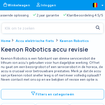
Winkelwagen
Inloggen
 passende oplossing
2 jaar garantie
Klantbeoordeling 4.5/5
Sluiten
Home
Accu elektrische fiets
Keenon Robotics
Winkelwagen
Sluiten
Keenon Robotics accu revisie
Begin te typen in de zoekbalk om te zoeken
Je winkelwagen is leeg.
Keenon Robotics is een fabrikant van slimme servicerobot die
lithium-ion accu's gebruiken voor hun dagelijkse werking. Of het
nu gaat om een bezorgrobot of een servicerobot in de horeca, de
Gratis verzending
Altijd een passende oplossing
2 jaa
accu is cruciaal voor betrouwbare prestaties. Merk je dat de accu
van je Keenon robot sneller leeg is of niet meer volledig oplaadt?
Neem contact met ons op en we bekijken of revisie een optie is.
Filters en categorieën