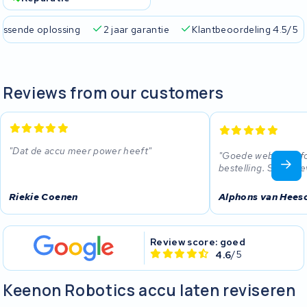
passende oplossing
2 jaar garantie
Klantbeoordeling 4.5/5
Reviews from our customers
Dat de accu meer power heeft
Goede website inf
bestelling. Snelle le
Riekie Coenen
Alphons van Hees
Review score: goed
4.6
/5
Keenon Robotics accu laten reviseren