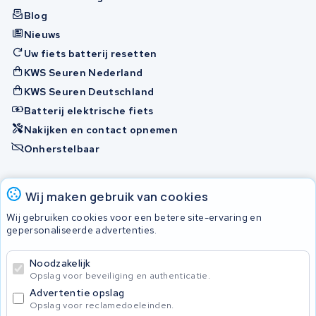
Blog
Nieuws
Uw fiets batterij resetten
KWS Seuren Nederland
KWS Seuren Deutschland
Batterij elektrische fiets
Nakijken en contact opnemen
Onherstelbaar
Accu's
Wij maken gebruik van cookies
Wij gebruiken cookies voor een betere site-ervaring en
gepersonaliseerde advertenties.
© 2026 KWS Seuren
Algemene voorwaarden
Noodzakelijk
Privacy Policy
Opslag voor beveiliging en authenticatie.
Advertentie opslag
Opslag voor reclamedoeleinden.