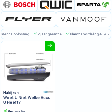
passende oplossing
2 jaar garantie
Klantbeoordeling 4.5/5
Nakijken
Weet U Niet Welke Accu
U Heeft?
Reparatie