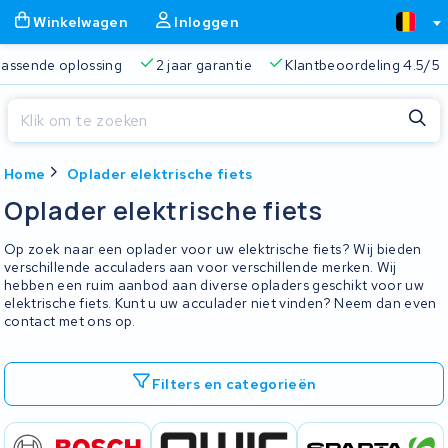
Winkelwagen
Inloggen
 passende oplossing
2 jaar garantie
Klantbeoordeling 4.5/5
Sluiten
Home
Oplader elektrische fiets
Winkelwagen
Sluiten
Oplader elektrische fiets
Begin te typen in de zoekbalk om te zoeken
Je winkelwagen is leeg.
Op zoek naar een oplader voor uw elektrische fiets? Wij bieden
verschillende acculaders aan voor verschillende merken. Wij
hebben een ruim aanbod aan diverse opladers geschikt voor uw
Gratis verzending
Altijd een passende oplossing
2 jaa
elektrische fiets. Kunt u uw acculader niet vinden? Neem dan even
contact met ons op.
Filters en categorieën