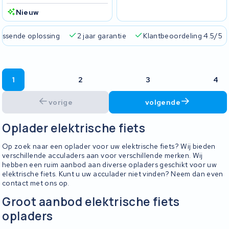
Nieuw
passende oplossing
2 jaar garantie
Klantbeoordeling 4.5/5
1
2
3
4
vorige
volgende
Oplader elektrische fiets
Op zoek naar een oplader voor uw elektrische fiets? Wij bieden
verschillende acculaders aan voor verschillende merken. Wij
hebben een ruim aanbod aan diverse opladers geschikt voor uw
elektrische fiets. Kunt u uw acculader niet vinden? Neem dan even
contact met ons op.
Groot aanbod elektrische fiets
opladers