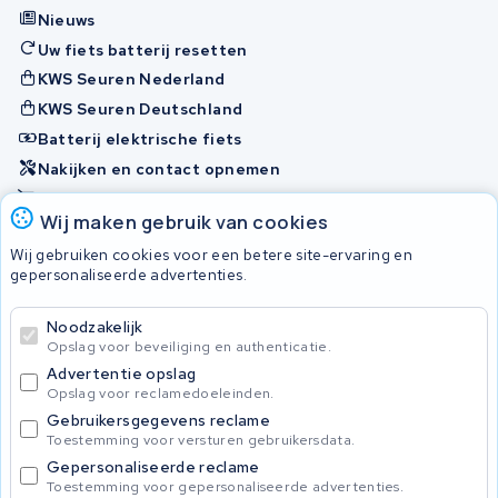
Nieuws
Uw fiets batterij resetten
KWS Seuren Nederland
KWS Seuren Deutschland
Batterij elektrische fiets
Nakijken en contact opnemen
Onherstelbaar
Wij maken gebruik van cookies
Wij gebruiken cookies voor een betere site-ervaring en
Accu's
gepersonaliseerde advertenties.
Noodzakelijk
© 2026 KWS Seuren
Opslag voor beveiliging en authenticatie.
Algemene voorwaarden
Advertentie opslag
Privacy Policy
Opslag voor reclamedoeleinden.
Gebruikersgegevens reclame
Toestemming voor versturen gebruikersdata.
Gepersonaliseerde reclame
Toestemming voor gepersonaliseerde advertenties.