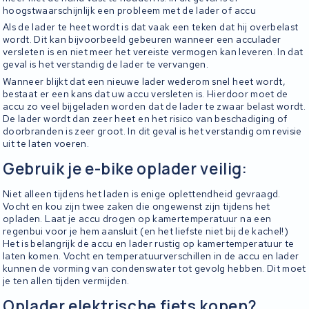
hoogstwaarschijnlijk een probleem met de lader of accu
Als de lader te heet wordt is dat vaak een teken dat hij overbelast
wordt. Dit kan bijvoorbeeld gebeuren wanneer een acculader
versleten is en niet meer het vereiste vermogen kan leveren. In dat
geval is het verstandig de lader te vervangen.
Wanneer blijkt dat een nieuwe lader wederom snel heet wordt,
bestaat er een kans dat uw accu versleten is. Hierdoor moet de
accu zo veel bijgeladen worden dat de lader te zwaar belast wordt.
De lader wordt dan zeer heet en het risico van beschadiging of
doorbranden is zeer groot. In dit geval is het verstandig om revisie
uit te laten voeren.
Gebruik je e-bike oplader veilig:
Niet alleen tijdens het laden is enige oplettendheid gevraagd.
Vocht en kou zijn twee zaken die ongewenst zijn tijdens het
opladen. Laat je accu drogen op kamertemperatuur na een
regenbui voor je hem aansluit (en het liefste niet bij de kachel!)
Het is belangrijk de accu en lader rustig op kamertemperatuur te
laten komen. Vocht en temperatuurverschillen in de accu en lader
kunnen de vorming van condenswater tot gevolg hebben. Dit moet
je ten allen tijden vermijden.
Oplader elektrische fiets kopen?