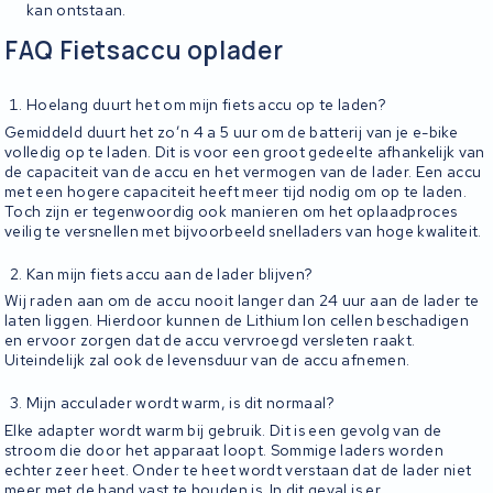
kan ontstaan.
FAQ Fietsaccu oplader
Hoelang duurt het om mijn fiets accu op te laden?
Gemiddeld duurt het zo’n 4 a 5 uur om de batterij van je e-bike
volledig op te laden. Dit is voor een groot gedeelte afhankelijk van
de capaciteit van de accu en het vermogen van de lader. Een accu
met een hogere capaciteit heeft meer tijd nodig om op te laden.
Toch zijn er tegenwoordig ook manieren om het oplaadproces
veilig te versnellen met bijvoorbeeld snelladers van hoge kwaliteit.
Kan mijn fiets accu aan de lader blijven?
Wij raden aan om de accu nooit langer dan 24 uur aan de lader te
laten liggen. Hierdoor kunnen de Lithium Ion cellen beschadigen
en ervoor zorgen dat de accu vervroegd versleten raakt.
Uiteindelijk zal ook de levensduur van de accu afnemen.
Mijn acculader wordt warm, is dit normaal?
Elke adapter wordt warm bij gebruik. Dit is een gevolg van de
stroom die door het apparaat loopt. Sommige laders worden
echter zeer heet. Onder te heet wordt verstaan dat de lader niet
meer met de hand vast te houden is. In dit geval is er