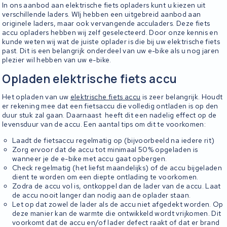
In ons aanbod aan elektrische fiets opladers kunt u kiezen uit
verschillende laders. WIj hebben een uitgebreid aanbod aan
originele laders, maar ook vervangende acculaders. Deze fiets
accu opladers hebben wij zelf geselecteerd. Door onze kennis en
kunde weten wij wat de juiste oplader is die bij uw elektrische fiets
past. Dit is een belangrijk onderdeel van uw e-bike als u nog jaren
plezier wil hebben van uw e-bike.
Opladen elektrische fiets accu
Het opladen van uw
elektrische fiets accu
is zeer belangrijk. Houdt
er rekening mee dat een fietsaccu die volledig ontladen is op den
duur stuk zal gaan. Daarnaast heeft dit een nadelig effect op de
levensduur van de accu. Een aantal tips om dit te voorkomen:
Laadt de fietsaccu regelmatig op (bijvoorbeeld na iedere rit)
Zorg ervoor dat de accu tot minimaal 50% opgeladen is
wanneer je de e-bike met accu gaat opbergen.
Check regelmatig (het liefst maandelijks) of de accu bijgeladen
dient te worden om een diepte ontlading te voorkomen.
Zodra de accu vol is, ontkoppel dan de lader van de accu. Laat
de accu nooit langer dan nodig aan de oplader staan.
Let op dat zowel de lader als de accu niet afgedekt worden. Op
deze manier kan de warmte die ontwikkeld wordt vrijkomen. Dit
voorkomt dat de accu en/of lader defect raakt of dat er brand