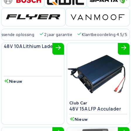
passende oplossing
2 jaar garantie
Klantbeoordeling 4.5/5
Club Car
48V 10A Lithium Lader
Nieuw
Club Car
48V 15A LFP Acculader
Nieuw