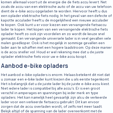
komen allemaal voort uit de energie die de fiets accu levert. Net
zoals de accu van een elektrische auto of de accu van uw telefoon
dient de e-bike accu opgeladen te worden. Hiervoor heeft u dus
een oplader elektrische fiets nodig. In het geval van een defecte of
kapotte acculader heeft u de mogelijkheid een nieuwe acculader
te kopen. Ook kunt u er voor kiezen een vervangende fietsaccu
lader te kopen. Het kopen van een vervangende elektrische fiets
oplader heeft zo ook zijn voordelen en zo wordt de keuze snel
gemaakt. Een vervangende universele lader is in veel gevallen vele
malen goedkoper. Ook is het mogelijk in sommige gevallen een
lader aan te schaffen met een hogere laadstroom. Op deze manier
is de accu sneller vol. Houd er wel rekening mee dat u de juiste
oplader elektrische fiets voor uw e-bike accu koopt.
Aanbod e-bike opladers
Het aanbod e-bike opladers is enorm. Helaas betekent dit niet dat
u zomaar een e-bike lader kunt kiezen die u als eerste tegenkomt.
Het is belangrijk dat u de juiste lader bij de juiste e-bike accu kiest.
Niet iedere lader is compatibel bij alle accu's. Er is een groot
verschil in amperages en spanningen bij ieder merk en type
opladers. Het kan namelijk heel gevaarlijk zijn als u de verkeerde
lader voor een verkeerde fietsaccu gebruikt. Dit kan ervoor
zorgen dat de accu overladen wordt, of zelfs niet meer laadt.
Bekijk altijd of de spanning van de lader overeenkomt met de