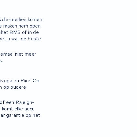
Cycle-merken komen
 we maken hem open
n het BMS of in de
met u wat de beste
elemaal niet meer
s.
nivega en Rixe. Op
en op oudere
of een Raleigh-
ns komt elke accu
ar garantie op het