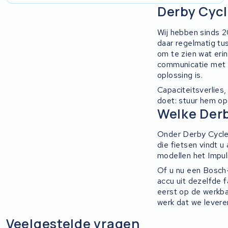
Stella
Derby Cycl
Winther
Wij hebben sinds 
daar regelmatig t
Zuchetti
om te zien wat erin
communicatie met 
oplossing is.
E-kuma
Capaciteitsverlies
doet: stuur hem op
Malaguti
Welke Derb
Puch
Onder Derby Cycle 
die fietsen vindt
Alber
modellen het Impu
Of u nu een Bosch-
Motocaddy
accu uit dezelfde f
eerst op de werkba
AEG
werk dat we levere
Veelgestelde vragen
Ridgeback Bikes