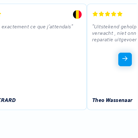
st exactement ce que j'attendais
Uitstekend geholp
verwacht , niet on
reparatie uitgevoerd
GERARD
Theo Wassenaar