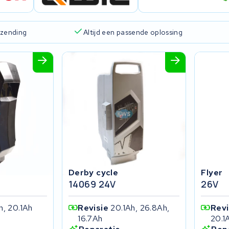
rzending
Altijd een passende oplossing
Derby cycle
Flyer
14069 24V
26V
h, 20.1Ah
Revisie
20.1Ah, 26.8Ah,
Rev
16.7Ah
20.1