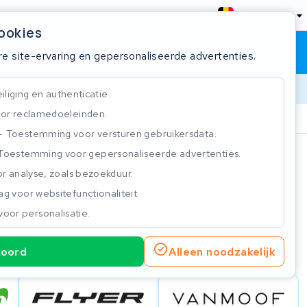
België
cookies
Winkelwagen
Inloggen
re site-ervaring en gepersonaliseerde advertenties.
liging en authenticatie.
or reclamedoeleinden.
ie
Klantbeoordeling 4.5/5
Toestemming voor versturen gebruikersdata.
Toestemming voor gepersonaliseerde advertenties.
n
r analyse, zoals bezoekduur.
g voor websitefunctionaliteit.
voor personalisatie.
koord
Alleen noodzakelijk