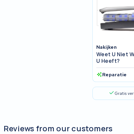
Ridley
Hercules
FIT E-Bike System Integration
Nakijken
World power
Weet U Niet W
U Heeft?
36V
Reparatie
Schwinn
Tounis
Gratis ve
Sundvall
Rixe
Reviews from our customers