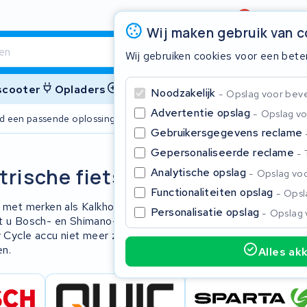
Beoordeling
4,6/5
Wij maken gebruik van 
Wij gebruiken cookies voor een bete
 scooter
Opladers
Accessoires
Noodzakelijk
Opslag voor bevei
Advertentie opslag
Opslag vo
ijd een passende oplossing
2 jaar garant
Gebruikersgegevens reclame
Gepersonaliseerde reclame
Sluite
trische fiets
Analytische opslag
Opslag voo
Functionaliteiten opslag
Opsla
 met merken als Kalkhoff, Focus,
Personalisatie opslag
Opslag 
t u Bosch- en Shimano-aandrijving, op
 Cycle accu niet meer zoals u gewend
en.
Alles ak
Begin te typen in de zoekbalk om te zoeken