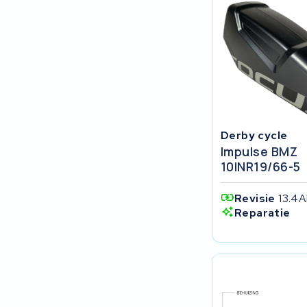
EZee
TurnLife
SociBike
Ghost
Derby cycle
Impulse BMZ
Life&Mobility
10INR19/66-5
Devron
Revisie
13.4A
Reparatie
Derby cycle
Ultracell
Keola