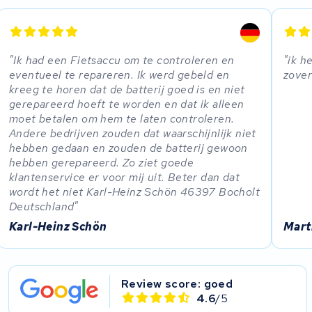
Panasonic
Maratron
Ik had een Fietsaccu om te controleren en
ik h
Popal
eventueel te repareren. Ik werd gebeld en
zover
kreeg te horen dat de batterij goed is en niet
gerepareerd hoeft te worden en dat ik alleen
VARTA AG
moet betalen om hem te laten controleren.
Andere bedrijven zouden dat waarschijnlijk niet
Van Moof
hebben gedaan en zouden de batterij gewoon
hebben gerepareerd. Zo ziet goede
Technibike
klantenservice er voor mij uit. Beter dan dat
wordt het niet Karl-Heinz Schön 46397 Bocholt
Deutschland
Fylla
Karl-Heinz Schön
Mart
KUKA AG
Bianchi
Review score: goed
4.6
/5