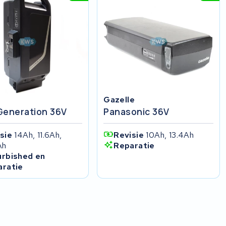
Gazelle
Generation 36V
Panasonic 36V
isie
14Ah, 11.6Ah,
Revisie
10Ah, 13.4Ah
Ah
Reparatie
urbished en
aratie