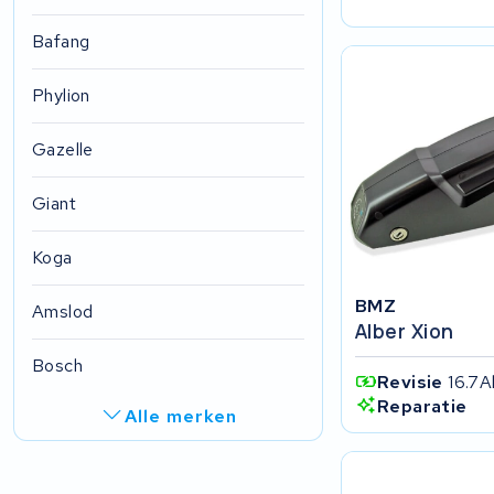
Bafang
Phylion
Gazelle
Giant
Koga
BMZ
Amslod
Alber Xion
Bosch
Revisie
16.7A
Reparatie
Alle merken
R.A.T. Holland