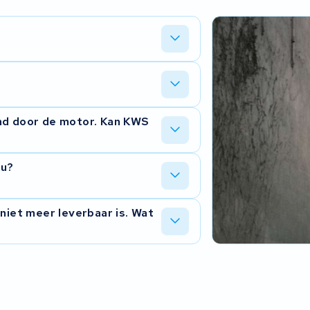
khoff, Focus, Raleigh, Univega en
men, dus revisie verloopt voor ons
waar nodig de cellen en controleren het
end door de motor. Kan KWS
t wat u krijgt.
regelmatig in het BMS of in de
cu?
t u wat de beste oplossing is.
e de accu binnen hebben. We laten u
 niet meer leverbaar is. Wat
n moet gebeuren.
by Cycle-modellen (Impulse, Panasonic)
 wij de behuizing openen en nieuwe
is.