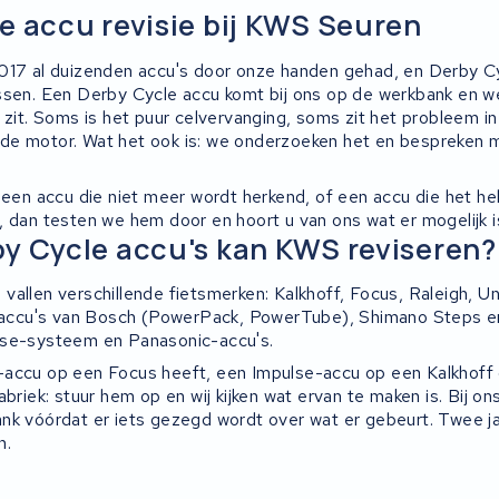
e accu revisie bij KWS Seuren
2017 al duizenden accu's door onze handen gehad, en Derby 
ussen. Een Derby Cycle accu komt bij ons op de werkbank en
 zit. Soms is het puur celvervanging, soms zit het probleem i
de motor. Wat het ook is: we onderzoeken het en bespreken 
, een accu die niet meer wordt herkend, of een accu die het h
, dan testen we hem door en hoort u van ons wat er mogelijk i
y Cycle accu's kan KWS reviseren?
vallen verschillende fietsmerken: Kalkhoff, Focus, Raleigh, U
 u accu's van Bosch (PowerPack, PowerTube), Shimano Steps 
lse-systeem en Panasonic-accu's.
accu op een Focus heeft, een Impulse-accu op een Kalkhoff 
abriek: stuur hem op en wij kijken wat ervan te maken is. Bij o
nk vóórdat er iets gezegd wordt over wat er gebeurt. Twee ja
n.