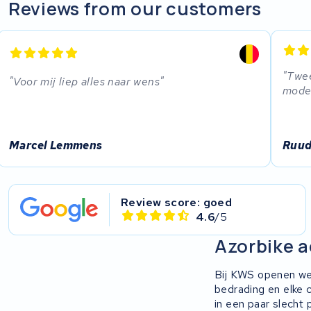
R.A.T. Holland
Reviews from our customers
EZee
TurnLife
Twee
Voor mij liep alles naar wens
model
SociBike
Ghost
Marcel Lemmens
Ruud
Life&Mobility
Review score: goed
Devron
4.6
/5
Derby cycle
Azorbike a
Ultracell
Bij KWS openen we
bedrading en elke 
in een paar slecht 
Keola