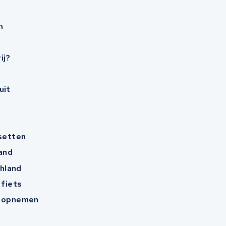
n
ij?
uit
esetten
and
hland
 fiets
t opnemen