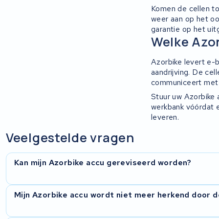
Komen de cellen to
weer aan op het oo
Ridley
garantie op het ui
Welke Azor
Hercules
Azorbike levert e-
FIT E-Bike System Integration
aandrijving. De ce
communiceert met 
World power
Stuur uw Azorbike a
werkbank vóórdat e
leveren.
36V
Veelgestelde vragen
Schwinn
Kan mijn Azorbike accu gereviseerd worden?
Tounis
Sundvall
In de meeste gevallen wel. We onderzoeken eerst wat er aa
Mijn Azorbike accu wordt niet meer herkend door 
cellen en controleren het BMS.
Rixe