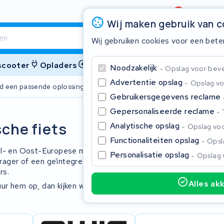
Beoordeling
4,6/5
Wij maken gebruik van 
Wij gebruiken cookies voor een bete
 scooter
Opladers
Accessoires
Noodzakelijk
Opslag voor bevei
Advertentie opslag
Opslag vo
ijd een passende oplossing
2 jaar garant
Gebruikersgegevens reclame
Gepersonaliseerde reclame
Sluite
sche fiets
Analytische opslag
Opslag voo
Functionaliteiten opslag
Opsla
al- en Oost-Europese markt, vaak met
Personalisatie opslag
Opslag 
ager of een geïntegreerd pakket in de
rs.
Alles ak
ur hem op, dan kijken we wat we voor u
Begin te typen in de zoekbalk om te zoeken