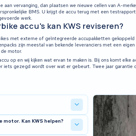
e aan vervanging, dan plaatsen we nieuwe cellen van A-merken
rspronkelijke BMS. U krijgt de accu terug met een testrapport
tgevoerde werk.
bike accu's kan KWS reviseren?
bikes met externe of geïntegreerde accupakketten gekoppeld
llenpacks zijn meestal van bekende leveranciers met een eige
de motor.
ccu op en wij kijken wat ervan te maken is. Bij ons komt elke 
r iets gezegd wordt over wat er gebeurt. Twee jaar garantie 
n de hand is, vervangen waar nodig de
de motor. Kan KWS helpen?