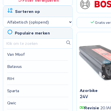
Filter verwijderen
Sorteren op
Gratis ve
Populaire merken
Van Moof
Batavus
RIH
Azorbike
Sparta
24V
Qwic
Revisie
20.1A