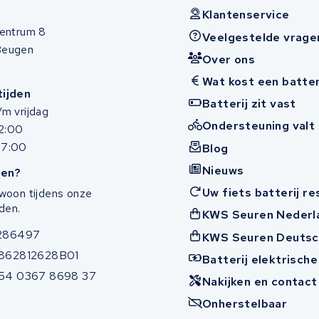
Klantenservice
entrum 8
Veelgestelde vrage
Beugen
Over ons
Wat kost een batter
ijden
Batterij zit vast
m vrijdag
Ondersteuning valt 
12:00
17:00
Blog
Nieuws
en?
Uw fiets batterij r
woon tijdens onze
den.
KWS Seuren Nederl
286497
KWS Seuren Deutsc
862812628B01
Batterij elektrische
54 0367 8698 37
Nakijken en contac
Onherstelbaar