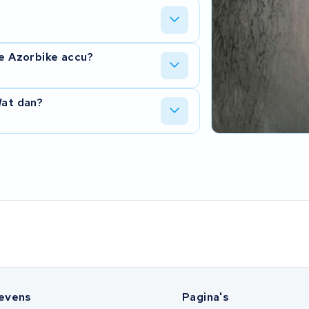
in de connector. Wij meten alles door en
e de accu binnen hebben.
we Azorbike accu?
 en krijgt u nieuwe cellen erin. Vaak
Wat dan?
ccu.
huizing, plaatsen nieuwe cellen en
evens
Pagina's