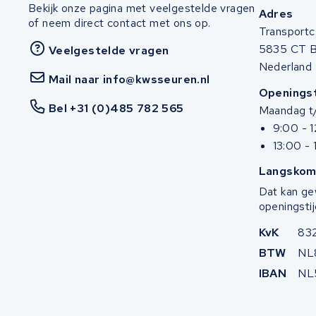
Bekijk onze pagina met veelgestelde vragen
Adres
Stella
of neem direct contact met ons op.
Transportc
5835 CT 
Veelgestelde vragen
Winther
Nederland
Mail naar info@kwsseuren.nl
Zuchetti
Openingst
Bel +31 (0)485 782 565
Maandag t/
E-kuma
9:00 - 
13:00 - 
Malaguti
Langskom
Dat kan ge
Puch
openingstij
Alber
KvK
83
BTW
NL
Motocaddy
IBAN
NL
AEG