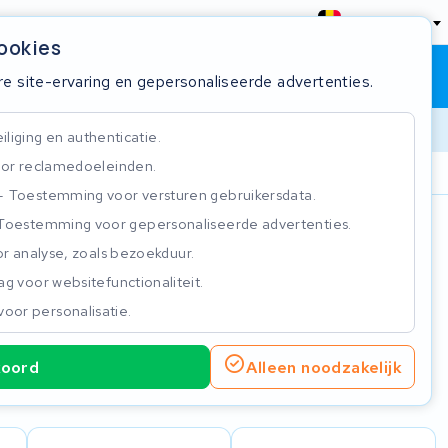
België
cookies
Winkelwagen
Inloggen
re site-ervaring en gepersonaliseerde advertenties.
liging en authenticatie.
or reclamedoeleinden.
ie
Klantbeoordeling 4.5/5
Toestemming voor versturen gebruikersdata.
Toestemming voor gepersonaliseerde advertenties.
n
r analyse, zoals bezoekduur.
g voor websitefunctionaliteit.
voor personalisatie.
koord
Alleen noodzakelijk