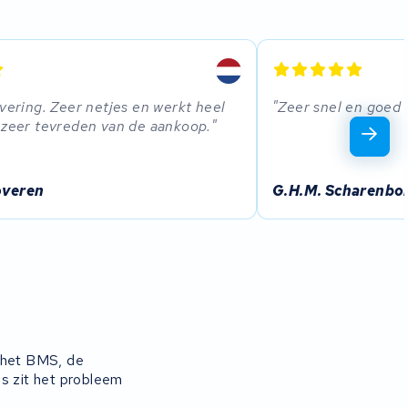
evering. Zeer netjes en werkt heel
Zeer snel en goed 
 zeer tevreden van de aankoop.
overen
G.H.M. Scharenbo
 het BMS, de
ms zit het probleem