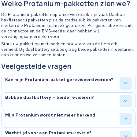
Welke Protanium-pakketten zien we?
De Protanium-pakketten op onze werkbank zijn vaak Babboe-
bakfietsaccu pakketten plus de stadse e-bike pakketten van
merken die Protanium-techniek gebruiken. Per generatie verschilt
de connector en de BMS-versie; daar hebben wij
vervangingsonderdelen voor.
Stuur uw pakket op met merk en bouwjaar van de fiets erbij
vermeld. Bij dual battery setups graag beide pakketten meesturen,
dan kunnen we ze samen testen.
Veelgestelde vragen
Kan mijn Protanium-pakket gereviseerd worden?
In bijna alle gevallen wel. Wij openen de behuizing, testen de
Babboe dual battery — beide reviseren?
cellen en de BMS, en bepalen of revisie zinvol is. Mocht er iets aan
de hand zijn waardoor revisie geen zin heeft, melden we dat eerlijk
en sturen we het pakket terug.
Bij dual battery setups op Babboe-bakfietsen reviseren we de
Mijn Protanium wordt niet meer herkend
pakketten apart of gezamenlijk. Stuur beide pakketten op met de
fiets erbij vermeld; wij testen of ze samen weer goed werken en in
balans zijn na de revisie.
Een Protanium die niet meer wordt herkend door de motor wijst
Wachttijd voor een Protanium-revisie?