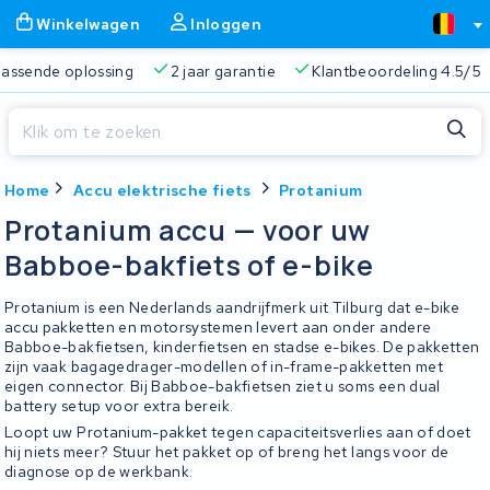
Winkelwagen
Inloggen
 passende oplossing
2 jaar garantie
Klantbeoordeling 4.5/5
Sluiten
Home
Accu elektrische fiets
Protanium
Winkelwagen
Sluiten
Protanium accu — voor uw
Begin te typen in de zoekbalk om te zoeken
Babboe-bakfiets of e-bike
Je winkelwagen is leeg.
Protanium is een Nederlands aandrijfmerk uit Tilburg dat e-bike
Gratis verzending
Altijd een passende oplossing
2 jaa
accu pakketten en motorsystemen levert aan onder andere
Babboe-bakfietsen, kinderfietsen en stadse e-bikes. De pakketten
zijn vaak bagagedrager-modellen of in-frame-pakketten met
eigen connector. Bij Babboe-bakfietsen ziet u soms een dual
battery setup voor extra bereik.
Loopt uw Protanium-pakket tegen capaciteitsverlies aan of doet
hij niets meer? Stuur het pakket op of breng het langs voor de
diagnose op de werkbank.