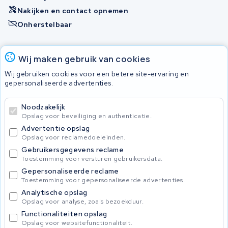
Nakijken en contact opnemen
Onherstelbaar
Accu's
Wij maken gebruik van cookies
Wij gebruiken cookies voor een betere site-ervaring en
gepersonaliseerde advertenties.
© 2026 KWS Seuren
Algemene voorwaarden
Noodzakelijk
Privacy Policy
Opslag voor beveiliging en authenticatie.
Advertentie opslag
Opslag voor reclamedoeleinden.
Gebruikersgegevens reclame
Toestemming voor versturen gebruikersdata.
Gepersonaliseerde reclame
Toestemming voor gepersonaliseerde advertenties.
Analytische opslag
Opslag voor analyse, zoals bezoekduur.
Functionaliteiten opslag
Opslag voor websitefunctionaliteit.