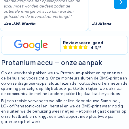
handleiding hoe het oplaadproces van de
accu moet worden gedaan zodat de
optimale energie uit accu kan worden
gehaald en de levensduur verlengd.
Jan J.W. Martin
JJ Altena
Review score: goed
4.6
/5
Protanium accu — onze aanpak
Op de werkbank pakken we uw Protanium-pakket en openen we
de behuizing voorzichtig. Onze monteurs sluiten de BMS-print aan
op onze diagnose-apparatuur, lezen de foutcodes uit en meten de
spanning per celgroep. Bij Babboe-pakketten kijken we ook naar
de communicatie met het andere pakket bij dual battery setups.
Bij een revisie vervangen we alle cellen door nieuwe Samsung-,
LG- of Panasonic-cellen, herstellen we de BMS-print waar nodig
en sluiten we de behuizing weer netjes. Het pakket gaat daarna op
onze testbank en u krijgt een testrapport mee plus twee jaar
garantie op het werk.