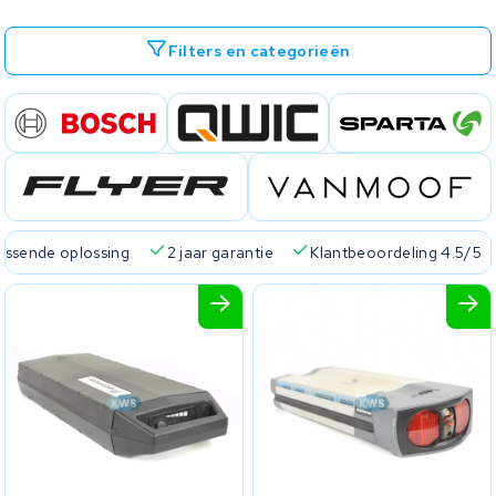
Filters en categorieën
passende oplossing
2 jaar garantie
Klantbeoordeling 4.5/5