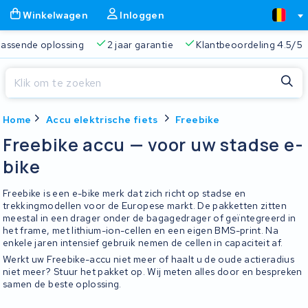
Winkelwagen
Inloggen
 passende oplossing
2 jaar garantie
Klantbeoordeling 4.5/5
Sluiten
Home
Accu elektrische fiets
Freebike
Winkelwagen
Sluiten
Freebike accu — voor uw stadse e-
Begin te typen in de zoekbalk om te zoeken
bike
Je winkelwagen is leeg.
Freebike is een e-bike merk dat zich richt op stadse en
Gratis verzending
Altijd een passende oplossing
2 jaa
trekkingmodellen voor de Europese markt. De pakketten zitten
meestal in een drager onder de bagagedrager of geïntegreerd in
het frame, met lithium-ion-cellen en een eigen BMS-print. Na
enkele jaren intensief gebruik nemen de cellen in capaciteit af.
Werkt uw Freebike-accu niet meer of haalt u de oude actieradius
niet meer? Stuur het pakket op. Wij meten alles door en bespreken
samen de beste oplossing.