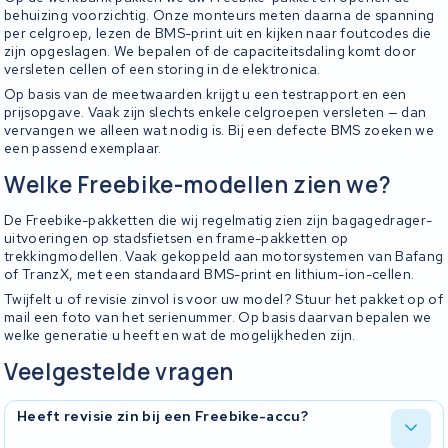
behuizing voorzichtig. Onze monteurs meten daarna de spanning
per celgroep, lezen de BMS-print uit en kijken naar foutcodes die
zijn opgeslagen. We bepalen of de capaciteitsdaling komt door
versleten cellen of een storing in de elektronica.
Op basis van de meetwaarden krijgt u een testrapport en een
prijsopgave. Vaak zijn slechts enkele celgroepen versleten — dan
vervangen we alleen wat nodig is. Bij een defecte BMS zoeken we
een passend exemplaar.
Welke Freebike-modellen zien we?
De Freebike-pakketten die wij regelmatig zien zijn bagagedrager-
uitvoeringen op stadsfietsen en frame-pakketten op
trekkingmodellen. Vaak gekoppeld aan motorsystemen van Bafang
of TranzX, met een standaard BMS-print en lithium-ion-cellen.
Twijfelt u of revisie zinvol is voor uw model? Stuur het pakket op of
mail een foto van het serienummer. Op basis daarvan bepalen we
welke generatie u heeft en wat de mogelijkheden zijn.
Veelgestelde vragen
Heeft revisie zin bij een Freebike-accu?