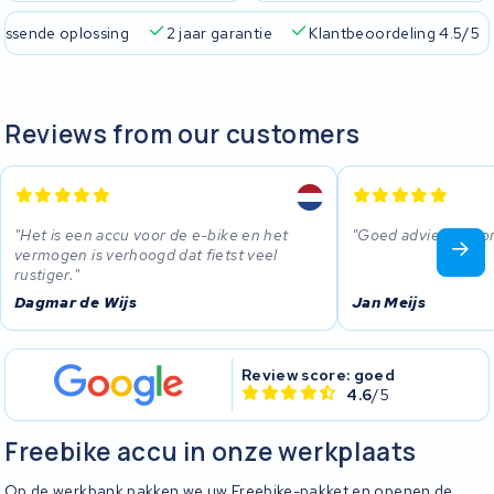
passende oplossing
2 jaar garantie
Klantbeoordeling 4.5/5
Reviews from our customers
Het is een accu voor de e-bike en het
Goed advies en cor
vermogen is verhoogd dat fietst veel
rustiger.
Dagmar de Wijs
Jan Meijs
Review score: goed
4.6
/5
Freebike accu in onze werkplaats
Op de werkbank pakken we uw Freebike-pakket en openen de