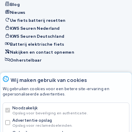
Blog
Nieuws
Uw fiets batterij resetten
KWS Seuren Nederland
KWS Seuren Deutschland
Batterij elektrische fiets
Nakijken en contact opnemen
Onherstelbaar
Accu's
Wij maken gebruik van cookies
Wij gebruiken cookies voor een betere site-ervaring en
gepersonaliseerde advertenties.
© 2026 KWS Seuren
Algemene voorwaarden
Noodzakelijk
Privacy Policy
Opslag voor beveiliging en authenticatie.
Advertentie opslag
Opslag voor reclamedoeleinden.