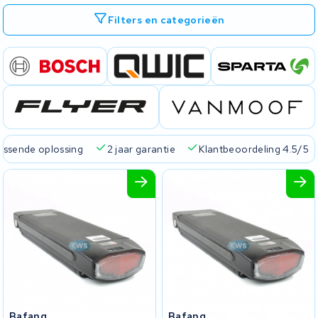
Filters en categorieën
passende oplossing
2 jaar garantie
Klantbeoordeling 4.5/5
Bafang
Bafang