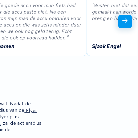
 de goede accu voor mijn fiets had
Wisten niet dat ee
r die accu paste niet. Na een
gemaakt kan worden
kon mijn man de accu omruilen voor
breng en haal servi
 accu en die was zelfs minder duur
en we ook nog geld terug. Echt
e die ook op voorraad hadden.
aamen
Sjaak Engel
wilt. Nadat de
adius van de
Flyer
lyer plus
, zal de actieradius
an de