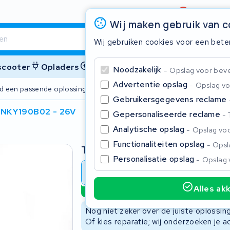
Beoordeling
4,6/5
Wij maken gebruik van 
Wij gebruiken cookies voor een bete
 scooter
Opladers
Accessoires
Noodzakelijk
Opslag voor bevei
Advertentie opslag
Opslag vo
ijd een passende oplossing
2 jaar garant
Gebruikersgegevens reclame
s NKY190B02 - 26V
Gepersonaliseerde reclame
Sluite
Analytische opslag
Opslag voo
Functionaliteiten opslag
Opsla
Type
Personalisatie opslag
Opslag 
Accu revisie
Accu reparat
Alles ak
Duurzame optie
Begin te typen in de zoekbalk om te zoeken
Nog niet zeker over de juiste oplossi
Of kies reparatie; wij onderzoeken je a