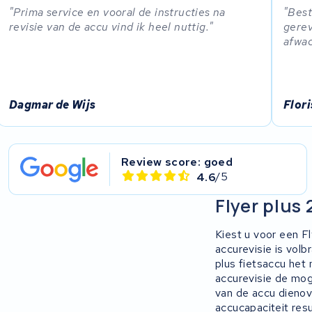
Prima service en vooral de instructies na
Best
revisie van de accu vind ik heel nuttig.
gerev
afwac
Dagmar de Wijs
Flor
Review score: goed
4.6
/5
Flyer plus
Kiest u voor een F
accurevisie is volbr
plus fietsaccu het
accurevisie de moge
van de accu dieno
accucapaciteit resu