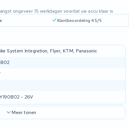
ntvangst ongeveer 15 werkdagen voordat uw accu klaar is
ie
Klantbeoordeling 4.5/5
ike System Integration, Flyer, KTM, Panasonic
9B02
V
KY190B02 - 26V
Meer tonen