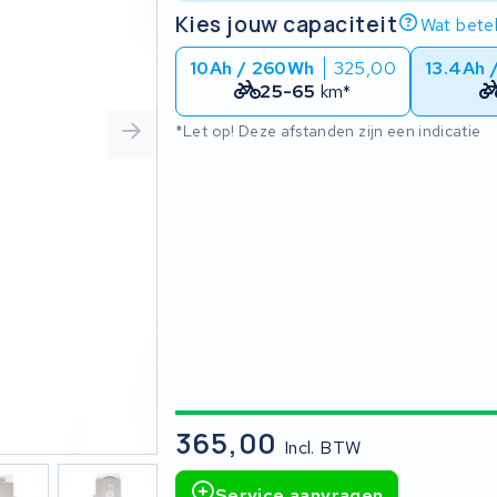
Kies jouw capaciteit
Wat betek
10Ah / 260Wh
325,00
13.4Ah 
25-65
km*
*Let op! Deze afstanden zijn een indicatie
365,00
Incl. BTW
Service aanvragen