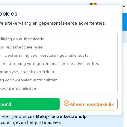
België
cookies
Winkelwagen
Inloggen
re site-ervaring en gepersonaliseerde advertenties.
liging en authenticatie.
or reclamedoeleinden.
ie
Klantbeoordeling 4.5/5
Toestemming voor versturen gebruikersdata.
Toestemming voor gepersonaliseerde advertenties.
n
r analyse, zoals bezoekduur.
g voor websitefunctionaliteit.
voor personalisatie.
ie
Nieuwe Accu
Refurbished Accu
koord
Alleen noodzakelijk
Niet beschikbaar
Niet beschikbaar
ng voor jouw accu?
Bekijk onze keuzehulp
ccu en geven het juiste advies