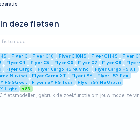
eparatie
in deze fietsen
4HS
Flyer C
Flyer C10
Flyer C10HS
Flyer C11HS
Flyer C
2
Flyer C4
Flyer C5
Flyer C6
Flyer C7
Flyer C8
Flyer
9
Flyer Cargo
Flyer Cargo HS Nuvinci
Flyer Cargo HS XT
argo Nuvinci
Flyer Cargo XT
Flyer i SY
Flyer i SY Eco
 SY HS Street
Flyer i SY HS Tour
Flyer i SY HS Urban
SY Light
+83
3 fietsmodellen, gebruik de zoekfunctie om jouw model te vi