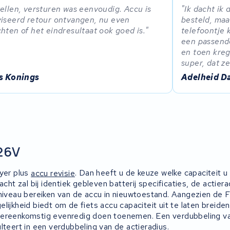
ellen, versturen was eenvoudig. Accu is
Ik dacht ik
iseerd retour ontvangen, nu even
besteld, maa
hten of het eindresultaat ook goed is.
telefoontje 
een passende
en toen kreg
super, dat z
is Konings
Adelheid D
 26V
lyer plus
accu revisie
. Dan heeft u de keuze welke capaciteit u 
acht zal bij identiek gebleven batterij specificaties, de actier
 niveau bereiken van de accu in nieuwtoestand. Aangezien de F
lijkheid biedt om de fiets accu capaciteit uit te laten breiden
vereenkomstig evenredig doen toenemen. Een verdubbeling v
lteert in een verdubbeling van de actieradius.