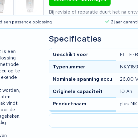
Bij revisie of reparatie duurt het na o
ijd een passende oplossing
2 jaar garant
Specificaties
t is een
Geschikt voor
FIT E-B
lossing
é methode
Typenummer
NKY18
ccu op te
ngekende
Nominale spanning accu
26.00 
t worden,
Originele capaciteit
10 Ah
laten
aak vindt
Productnaam
plus N
voor de
nagekeken.
dig
van