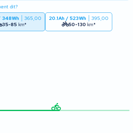
ent dit?
/ 348Wh
365,00
20.1Ah / 523Wh
395,00
35-85
km*
50-130
km*