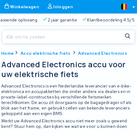
Winkelwagen
Inloggen
 passende oplossing
2 jaar garantie
Klantbeoordeling 4.5/5
Sluiten
Home
Accu elektrische fiets
Advanced Electronics
Winkelwagen
Sluiten
Advanced Electronics accu voor
Begin te typen in de zoekbalk om te zoeken
uw elektrische fiets
Je winkelwagen is leeg.
Advanced Electronics is een Nederlandse leverancier van e-bike-
Gratis verzending
Altijd een passende oplossing
2 jaa
elektronica en accupakketten die onder andere via dealers en in
private-label-constructies bij verschillende fietsmerken
terechtkomen. De accu zit doorgaans op de bagagedrager of als
blok aan het frame, en gebruikt cellen van bekende leveranciers
gekoppeld aan een eigen BMS.
Werkt uw Advanced Electronics accu niet meer zoals u gewend
bent? Stuur hem op, dan kijken we wat we voor u kunnen doen.