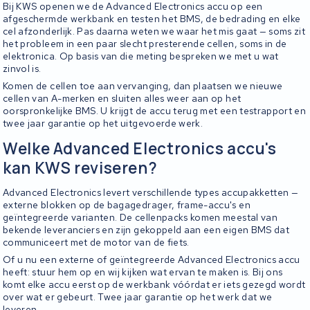
Bij KWS openen we de Advanced Electronics accu op een
afgeschermde werkbank en testen het BMS, de bedrading en elke
cel afzonderlijk. Pas daarna weten we waar het mis gaat — soms zit
het probleem in een paar slecht presterende cellen, soms in de
elektronica. Op basis van die meting bespreken we met u wat
zinvol is.
Komen de cellen toe aan vervanging, dan plaatsen we nieuwe
cellen van A-merken en sluiten alles weer aan op het
oorspronkelijke BMS. U krijgt de accu terug met een testrapport en
twee jaar garantie op het uitgevoerde werk.
Welke Advanced Electronics accu's
kan KWS reviseren?
Advanced Electronics levert verschillende types accupakketten —
externe blokken op de bagagedrager, frame-accu's en
geïntegreerde varianten. De cellenpacks komen meestal van
bekende leveranciers en zijn gekoppeld aan een eigen BMS dat
communiceert met de motor van de fiets.
Of u nu een externe of geïntegreerde Advanced Electronics accu
heeft: stuur hem op en wij kijken wat ervan te maken is. Bij ons
komt elke accu eerst op de werkbank vóórdat er iets gezegd wordt
over wat er gebeurt. Twee jaar garantie op het werk dat we
leveren.