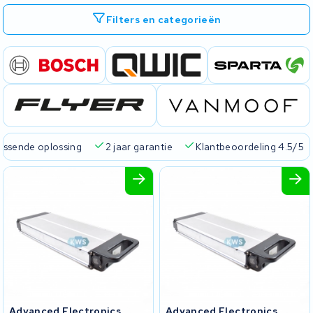
Filters en categorieën
passende oplossing
2 jaar garantie
Klantbeoordeling 4.5/5
Advanced Electronics
Advanced Electronics