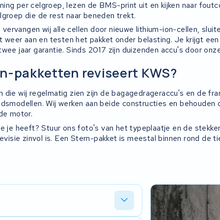
ing per celgroep, lezen de BMS-print uit en kijken naar foutco
lgroep die de rest naar beneden trekt.
e vervangen wij alle cellen door nieuwe lithium-ion-cellen, sluit
nt weer aan en testen het pakket onder belasting. Je krijgt ee
twee jaar garantie. Sinds 2017 zijn duizenden accu's door onz
n-pakketten reviseert KWS?
 die wij regelmatig zien zijn de bagagedrageraccu's en de f
adsmodellen. Wij werken aan beide constructies en behouden d
 de motor.
e je heeft? Stuur ons foto's van het typeplaatje en de stekke
revisie zinvol is. Een Stern-pakket is meestal binnen rond de 