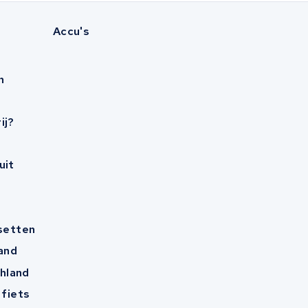
Accu's
n
ij?
uit
esetten
and
hland
 fiets