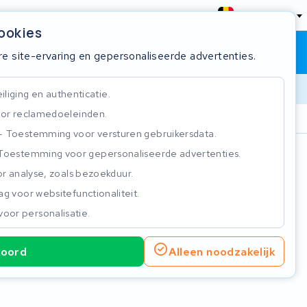
België
cookies
Winkelwagen
Inloggen
re site-ervaring en gepersonaliseerde advertenties.
liging en authenticatie.
or reclamedoeleinden.
ie
Klantbeoordeling 4.5/5
Toestemming voor versturen gebruikersdata.
Toestemming voor gepersonaliseerde advertenties.
n
r analyse, zoals bezoekduur.
g voor websitefunctionaliteit.
voor personalisatie.
koord
Alleen noodzakelijk