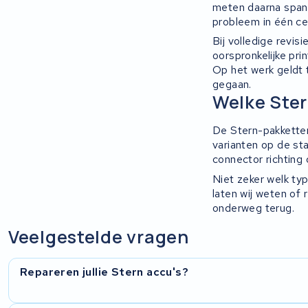
meten daarna spann
Keola
probleem in één ce
Bij volledige revisi
Ridley
oorspronkelijke pri
Op het werk geldt 
Hercules
gegaan.
Welke Ster
FIT E-Bike System Integration
De Stern-pakketten
varianten op de st
World power
connector richting
Niet zeker welk typ
36V
laten wij weten of 
onderweg terug.
Schwinn
Veelgestelde vragen
Tounis
Repareren jullie Stern accu's?
Sundvall