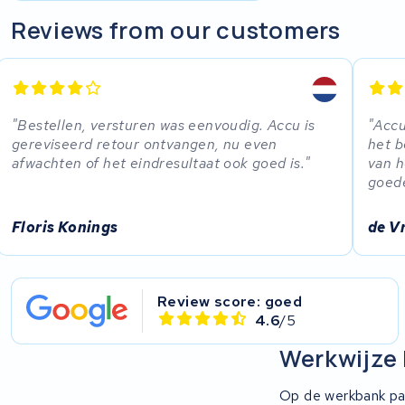
R.A.T. Holland
Reviews from our customers
EZee
TurnLife
Bestellen, versturen was eenvoudig. Accu is
Accu
gereviseerd retour ontvangen, nu even
het b
SociBike
afwachten of het eindresultaat ook goed is.
van h
goede
Ghost
Floris Konings
de V
Life&Mobility
Devron
Review score: goed
4.6
/5
Derby cycle
Werkwijze 
Ultracell
Op de werkbank pa