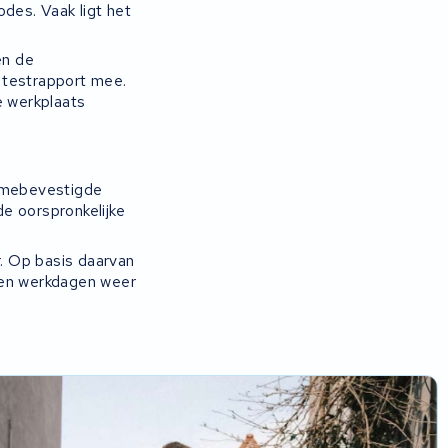
des. Vaak ligt het
en de
n testrapport mee.
e werkplaats
ramebevestigde
e oorspronkelijke
r. Op basis daarvan
tien werkdagen weer