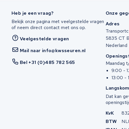
Bianchi
Heb je een vraag?
Onze geg
Stella
Bekijk onze pagina met veelgestelde vragen
Adres
of neem direct contact met ons op.
Winther
Transportc
5835 CT 
Veelgestelde vragen
Zuchetti
Nederland
Mail naar info@kwsseuren.nl
Openingst
E-kuma
Bel +31 (0)485 782 565
Maandag t/
9:00 - 
Malaguti
13:00 - 
Puch
Langskom
Dat kan ge
Alber
openingstij
KvK
83
Motocaddy
BTW
NL
AEG