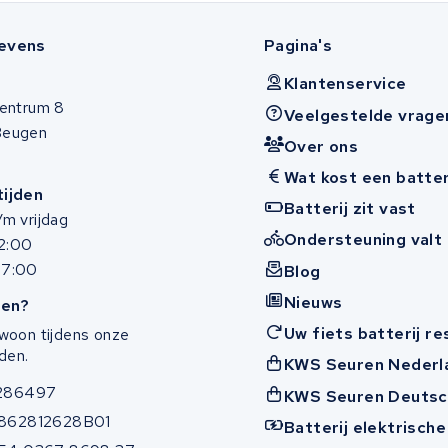
evens
Pagina's
Klantenservice
entrum 8
Veelgestelde vrage
Beugen
Over ons
Wat kost een batter
ijden
Batterij zit vast
m vrijdag
Ondersteuning valt 
12:00
17:00
Blog
Nieuws
en?
Uw fiets batterij r
woon tijdens onze
den.
KWS Seuren Nederl
286497
KWS Seuren Deutsc
862812628B01
Batterij elektrische