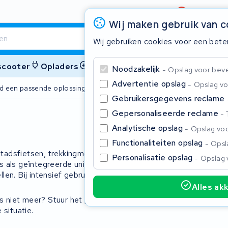
Beoordeling
4,6/5
Wij maken gebruik van 
Wij gebruiken cookies voor een bete
 scooter
Opladers
Accessoires
Noodzakelijk
Opslag voor bevei
Advertentie opslag
Opslag vo
ijd een passende oplossing
2 jaar garant
Gebruikersgegevens reclame
Gepersonaliseerde reclame
Sluite
Analytische opslag
Opslag voo
Functionaliteiten opslag
Opsla
 stadsfietsen, trekkingmodellen en
Personalisatie opslag
Opslag 
 als geïntegreerde unit, of in een
en. Bij intensief gebruik raken de
Alles ak
s niet meer? Stuur het pakket op. Wij
Begin te typen in de zoekbalk om te zoeken
 situatie.