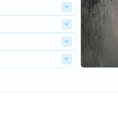
unnen vervangen. Stuur het pakket op,
vallen celgroep. Wij meten alles door
het pakket positief getest is, brengen
brikant. Bij revisie blijft je originele
n toegang tot moderne celtypes die in
 we wat haalbaar is.