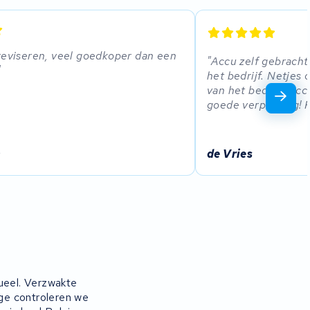
reviseren, veel goedkoper dan een
Accu zelf gebracht 
het bedrijf. Netjes
van het bedrijf. Acc
goede verpakking! 
n
de Vries
dueel. Verzwakte
ge controleren we