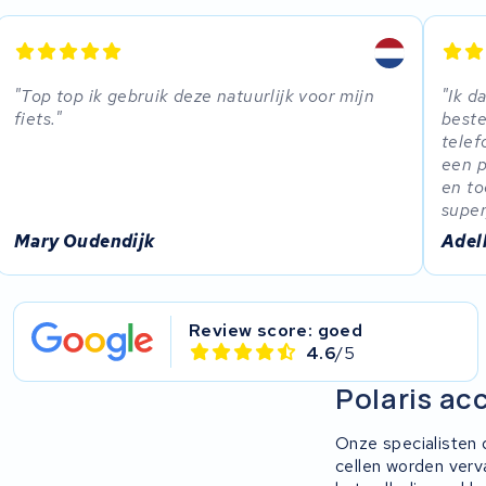
EZee
TurnLife
Top top ik gebruik deze natuurlijk voor mijn
Ik d
fiets.
beste
SociBike
telef
een p
Ghost
en to
super
Life&Mobility
Mary Oudendijk
Adel
Devron
Review score: goed
Derby cycle
4.6
/5
Polaris ac
Ultracell
Onze specialisten 
Keola
cellen worden verv