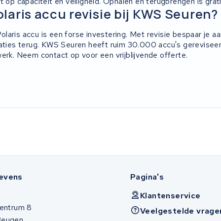
t op capaciteit en veiligheid. Ophalen en terugbrengen is grati
aris accu revisie bij KWS Seuren?
aris accu is een forse investering. Met revisie bespaar je aanzi
taties terug. KWS Seuren heeft ruim 30.000 accu's gereviseer
erk. Neem contact op voor een vrijblijvende offerte.
evens
Pagina's
Klantenservice
entrum 8
Veelgestelde vrage
Beugen