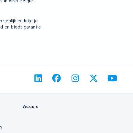
s in heel Belgie.
enlijk en krijg je
d en biedt garantie
Accu's
n