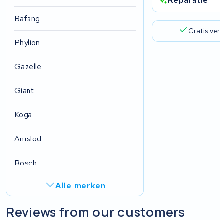
Reparatie
Bafang
Gratis ve
Phylion
Gazelle
Giant
Koga
Amslod
Bosch
Alle merken
R.A.T. Holland
Reviews from our customers