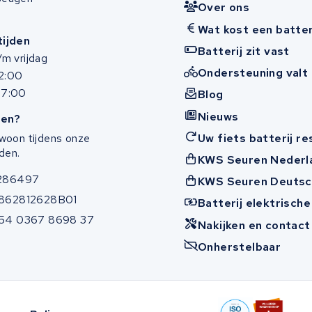
Over ons
Wat kost een batter
ijden
Batterij zit vast
m vrijdag
Ondersteuning valt 
12:00
17:00
Blog
Nieuws
en?
Uw fiets batterij r
woon tijdens onze
den.
KWS Seuren Nederl
286497
KWS Seuren Deutsc
862812628B01
Batterij elektrische
54 0367 8698 37
Nakijken en contac
Onherstelbaar