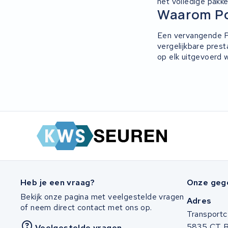
het volledige pakke
Ridley
Waarom Pol
Hercules
Een vervangende Pol
vergelijkbare pres
op elk uitgevoerd w
FIT E-Bike System Integration
World power
36V
Schwinn
Tounis
Heb je een vraag?
Onze geg
Sundvall
Bekijk onze pagina met veelgestelde vragen
Adres
Rixe
of neem direct contact met ons op.
Transportc
5835 CT 
Veelgestelde vragen