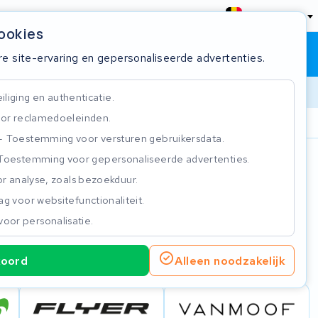
België
cookies
Winkelwagen
Inloggen
re site-ervaring en gepersonaliseerde advertenties.
liging en authenticatie.
or reclamedoeleinden.
ie
Klantbeoordeling 4.5/5
Toestemming voor versturen gebruikersdata.
Toestemming voor gepersonaliseerde advertenties.
n
r analyse, zoals bezoekduur.
g voor websitefunctionaliteit.
voor personalisatie.
koord
Alleen noodzakelijk