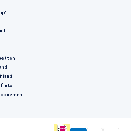
ij?
uit
esetten
and
hland
 fiets
t opnemen