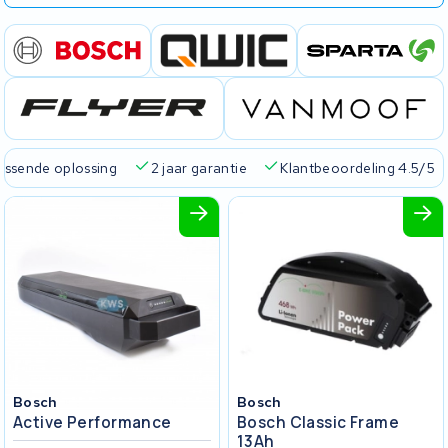
passende oplossing
2 jaar garantie
Klantbeoordeling 4.5/5
Bosch
Bosch
Active Performance
Bosch Classic Frame
13Ah