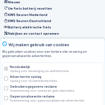
Nieuws
Uw fiets batterij resetten
KWS Seuren Nederland
KWS Seuren Deutschland
Batterij elektrische fiets
Nakijken en contact opnemen
Onherstelbaar
Wij maken gebruik van cookies
Wij gebruiken cookies voor een betere site-ervaring en
Accu's
gepersonaliseerde advertenties.
Noodzakelijk
© 2026 KWS Seuren
Opslag voor beveiliging en authenticatie.
Algemene voorwaarden
Advertentie opslag
Privacy Policy
Opslag voor reclamedoeleinden.
Gebruikersgegevens reclame
Toestemming voor versturen gebruikersdata.
Gepersonaliseerde reclame
Toestemming voor gepersonaliseerde advertenties.