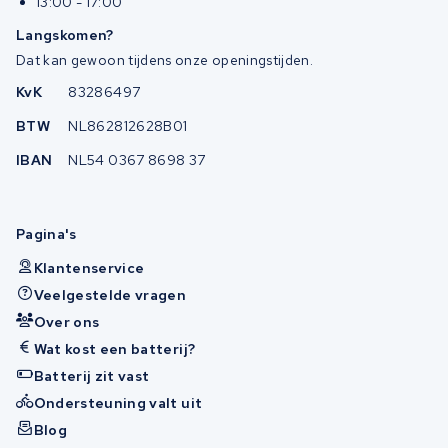
13:00 - 17:00
Langskomen?
Dat kan gewoon tijdens onze openingstijden.
KvK
83286497
BTW
NL862812628B01
IBAN
NL54 0367 8698 37
Pagina's
Klantenservice
Veelgestelde vragen
Over ons
Wat kost een batterij?
Batterij zit vast
Ondersteuning valt uit
Blog