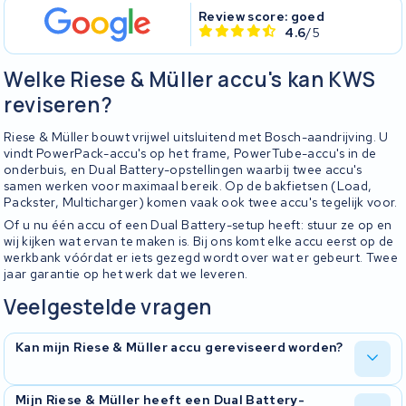
Review score: goed
4.6
/5
Welke Riese & Müller accu's kan KWS
reviseren?
Riese & Müller bouwt vrijwel uitsluitend met Bosch-aandrijving. U
vindt PowerPack-accu's op het frame, PowerTube-accu's in de
onderbuis, en Dual Battery-opstellingen waarbij twee accu's
samen werken voor maximaal bereik. Op de bakfietsen (Load,
Packster, Multicharger) komen vaak ook twee accu's tegelijk voor.
Of u nu één accu of een Dual Battery-setup heeft: stuur ze op en
wij kijken wat ervan te maken is. Bij ons komt elke accu eerst op de
werkbank vóórdat er iets gezegd wordt over wat er gebeurt. Twee
jaar garantie op het werk dat we leveren.
Veelgestelde vragen
Kan mijn Riese & Müller accu gereviseerd worden?
Ja, Riese & Müller-accu's reviseren we regelmatig. We
Mijn Riese & Müller heeft een Dual Battery-