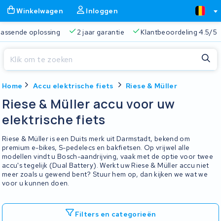
Winkelwagen
Inloggen
 passende oplossing
2 jaar garantie
Klantbeoordeling 4.5/5
Sluiten
Home
Accu elektrische fiets
Riese & Müller
Winkelwagen
Sluiten
Riese & Müller accu voor uw
Begin te typen in de zoekbalk om te zoeken
elektrische fiets
Je winkelwagen is leeg.
Riese & Müller is een Duits merk uit Darmstadt, bekend om
Gratis verzending
Altijd een passende oplossing
2 jaa
premium e-bikes, S-pedelecs en bakfietsen. Op vrijwel alle
modellen vindt u Bosch-aandrijving, vaak met de optie voor twee
accu's tegelijk (Dual Battery). Werkt uw Riese & Müller accu niet
meer zoals u gewend bent? Stuur hem op, dan kijken we wat we
voor u kunnen doen.
Filters en categorieën