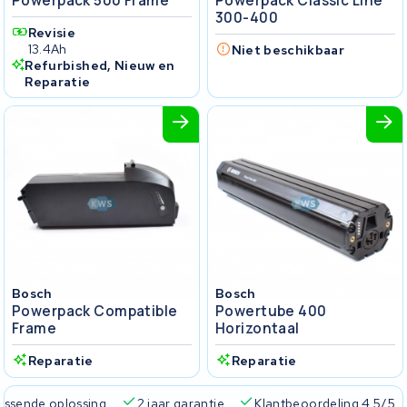
Powerpack 500 Frame
Powerpack Classic Line
300-400
Revisie
13.4Ah
Niet beschikbaar
Refurbished, Nieuw en
Reparatie
Bosch
Bosch
Powerpack Compatible
Powertube 400
Frame
Horizontaal
Reparatie
Reparatie
passende oplossing
2 jaar garantie
Klantbeoordeling 4.5/5