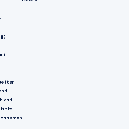
n
ij?
uit
esetten
and
hland
 fiets
t opnemen