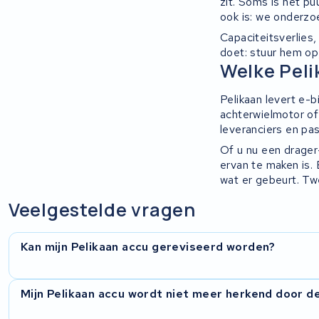
zit. Soms is het p
Ridley
ook is: we onderzo
Capaciteitsverlies
Hercules
doet: stuur hem op
Welke Peli
FIT E-Bike System Integration
Pelikaan levert e-
achterwielmotor of
World power
leveranciers en pa
Of u nu een drager
36V
ervan te maken is.
wat er gebeurt. Tw
Schwinn
Veelgestelde vragen
Tounis
Kan mijn Pelikaan accu gereviseerd worden?
Sundvall
Rixe
Ja, Pelikaan-accu's reviseren we regelmatig. We onderzoeke
Mijn Pelikaan accu wordt niet meer herkend door d
vervangen waar nodig de cellen en controleren het BMS. U k