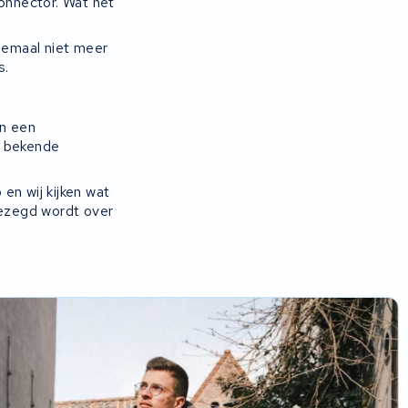
connector. Wat het
elemaal niet meer
s.
an een
n bekende
en wij kijken wat
gezegd wordt over