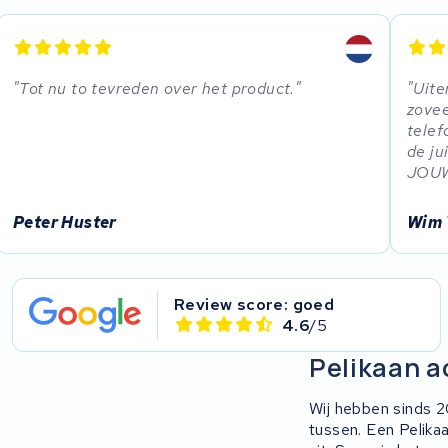
EZee
TurnLife
Tot nu to tevreden over het product.
Uite
zovee
SociBike
telef
de ju
Ghost
JOUW
Life&Mobility
Peter Huster
Wim 
Devron
Review score: goed
Derby cycle
4.6
/5
Pelikaan a
Ultracell
Wij hebben sinds 2
Keola
tussen. Een Pelika