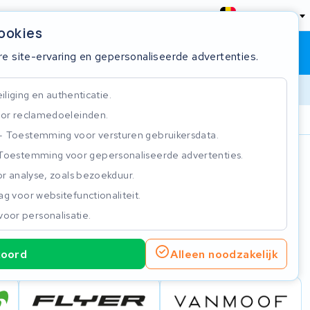
België
cookies
Winkelwagen
Inloggen
re site-ervaring en gepersonaliseerde advertenties.
liging en authenticatie.
or reclamedoeleinden.
ie
Klantbeoordeling 4.5/5
Toestemming voor versturen gebruikersdata.
Toestemming voor gepersonaliseerde advertenties.
n
r analyse, zoals bezoekduur.
g voor websitefunctionaliteit.
voor personalisatie.
koord
Alleen noodzakelijk