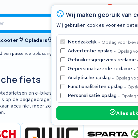
Beoordeling
4,6/5
Wij maken gebruik van 
Wij gebruiken cookies voor een bete
 scooter
Opladers
Accessoires
Noodzakelijk
Opslag voor bevei
Advertentie opslag
Opslag vo
ijd een passende oplossing
2 jaar garant
Gebruikersgegevens reclame
Gepersonaliseerde reclame
Sluite
sche fiets
Analytische opslag
Opslag voo
Functionaliteiten opslag
Opsla
 stadsfietsen en e-bikes voor woon-
Personalisatie opslag
Opslag 
cu's op de bagagedrager, gekoppeld aan
kaan accu niet meer zoals u gewend
en.
Alles ak
Begin te typen in de zoekbalk om te zoeken