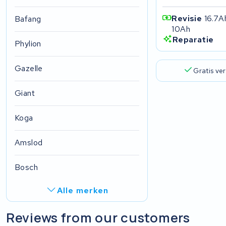
Revisie
16.7A
Bafang
10Ah
Reparatie
Phylion
Gazelle
Gratis ve
Giant
Koga
Amslod
Bosch
Alle merken
R.A.T. Holland
Reviews from our customers