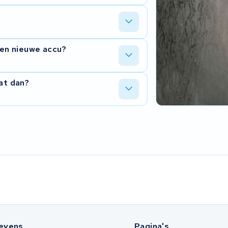
n het BMS of in de connector. Wij kijken
ssing is.
e de accu binnen hebben. We laten u
een nieuwe accu?
n moet gebeuren.
 en krijgt u nieuwe cellen erin. Vaak
at dan?
cu, en de oude cellen gaan niet
huizing, plaatsen nieuwe cellen en
ijk is.
evens
Pagina's