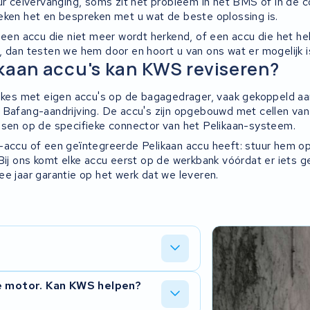
uur celvervanging, soms zit het probleem in het BMS of in de 
eken het en bespreken met u wat de beste oplossing is.
, een accu die niet meer wordt herkend, of een accu die het h
, dan testen we hem door en hoort u van ons wat er mogelijk i
kaan accu's kan KWS reviseren?
bikes met eigen accu's op de bagagedrager, vaak gekoppeld a
 Bafang-aandrijving. De accu's zijn opgebouwd met cellen va
ssen op de specifieke connector van het Pelikaan-systeem.
-accu of een geïntegreerde Pelikaan accu heeft: stuur hem op 
 Bij ons komt elke accu eerst op de werkbank vóórdat er iets 
ee jaar garantie op het werk dat we leveren.
n eerst wat er aan de hand is,
e motor. Kan KWS helpen?
rijgt uw accu terug met een