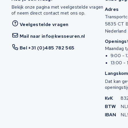
Stella
Bekijk onze pagina met veelgestelde vragen
Adres
of neem direct contact met ons op.
Winther
Transportc
5835 CT 
Veelgestelde vragen
Zuchetti
Nederland
Mail naar info@kwsseuren.nl
Openingst
E-kuma
Bel +31 (0)485 782 565
Maandag t/
9:00 - 
Malaguti
13:00 - 
Puch
Langskom
Dat kan ge
Alber
openingstij
KvK
83
Motocaddy
BTW
NL
AEG
IBAN
NL
Ridgeback Bikes