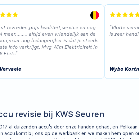
rst tevreden,prijs kwaliteit,service en nog
Vlotte serv
l meer......... altijd even vriendelijk aan de
is zeer handi
oon,maar nog belangerijker is dat je steeds
iste info verkrijgt. Mvg Wim Elektriciteit in
 Fiets
Vervaele
Wybo Kort
ccu revisie bij KWS Seuren
017 al duizenden accu's door onze handen gehad, en Pelikaan
an accu komt bij ons op de werkbank en we maken hem open om