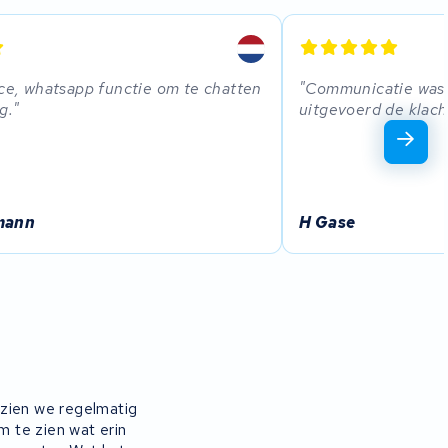
ice, whatsapp functie om te chatten
Communicatie was d
g.
uitgevoerd de klacht
mann
H Gase
 zien we regelmatig
 te zien wat erin