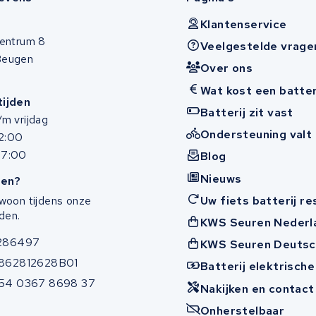
Klantenservice
entrum 8
Veelgestelde vrage
Beugen
Over ons
Wat kost een batter
ijden
Batterij zit vast
m vrijdag
Ondersteuning valt 
12:00
17:00
Blog
Nieuws
en?
Uw fiets batterij r
woon tijdens onze
den.
KWS Seuren Nederl
286497
KWS Seuren Deutsc
862812628B01
Batterij elektrische
54 0367 8698 37
Nakijken en contac
Onherstelbaar