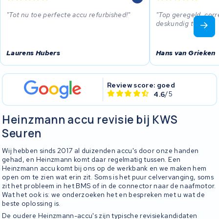
Tot nu toe perfecte accu refurbished!
Top geregeld, corr
deskundig team.
Laurens Hubers
Hans van Grieken
Review score: goed
4.6
/5
Heinzmann accu revisie bij KWS
Seuren
Wij hebben sinds 2017 al duizenden accu's door onze handen
gehad, en Heinzmann komt daar regelmatig tussen. Een
Heinzmann accu komt bij ons op de werkbank en we maken hem
open om te zien wat erin zit. Soms is het puur celvervanging, soms
zit het probleem in het BMS of in de connector naar de naafmotor.
Wat het ook is: we onderzoeken het en bespreken met u wat de
beste oplossing is.
De oudere Heinzmann-accu's zijn typische revisiekandidaten