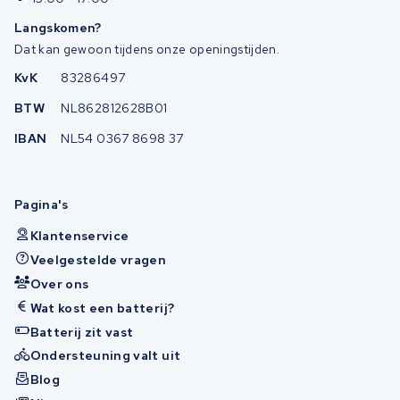
Langskomen?
Dat kan gewoon tijdens onze openingstijden.
KvK
83286497
BTW
NL862812628B01
IBAN
NL54 0367 8698 37
Pagina's
Klantenservice
Veelgestelde vragen
Over ons
Wat kost een batterij?
Batterij zit vast
Ondersteuning valt uit
Blog