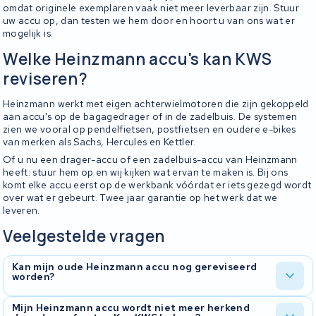
omdat originele exemplaren vaak niet meer leverbaar zijn. Stuur
uw accu op, dan testen we hem door en hoort u van ons wat er
mogelijk is.
Welke Heinzmann accu's kan KWS
reviseren?
Heinzmann werkt met eigen achterwielmotoren die zijn gekoppeld
aan accu's op de bagagedrager of in de zadelbuis. De systemen
zien we vooral op pendelfietsen, postfietsen en oudere e-bikes
van merken als Sachs, Hercules en Kettler.
Of u nu een drager-accu of een zadelbuis-accu van Heinzmann
heeft: stuur hem op en wij kijken wat ervan te maken is. Bij ons
komt elke accu eerst op de werkbank vóórdat er iets gezegd wordt
over wat er gebeurt. Twee jaar garantie op het werk dat we
leveren.
Veelgestelde vragen
Kan mijn oude Heinzmann accu nog gereviseerd
worden?
Ja. Juist die oudere Heinzmann-accu's reviseren we vaak.
Mijn Heinzmann accu wordt niet meer herkend