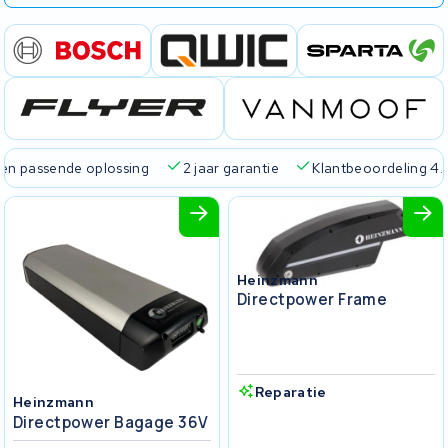
passende oplossing
2 jaar garantie
Klantbeoordeling 4.5/5
Heinzmann
Directpower Frame
Reparatie
Heinzmann
Directpower Bagage 36V