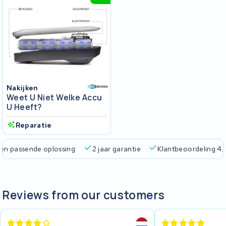
Nakijken
Weet U Niet Welke Accu
U Heeft?
Reparatie
passende oplossing
2 jaar garantie
Klantbeoordeling 4.5/5
Reviews from our customers