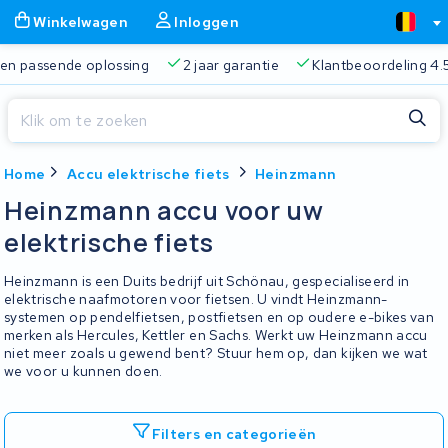
Winkelwagen
Inloggen
 passende oplossing
2 jaar garantie
Klantbeoordeling 4.5/5
Sluiten
Home
Accu elektrische fiets
Heinzmann
Winkelwagen
Sluiten
Heinzmann accu voor uw
Begin te typen in de zoekbalk om te zoeken
elektrische fiets
Je winkelwagen is leeg.
Heinzmann is een Duits bedrijf uit Schönau, gespecialiseerd in
Gratis verzending
Altijd een passende oplossing
2 jaa
elektrische naafmotoren voor fietsen. U vindt Heinzmann-
systemen op pendelfietsen, postfietsen en op oudere e-bikes van
merken als Hercules, Kettler en Sachs. Werkt uw Heinzmann accu
niet meer zoals u gewend bent? Stuur hem op, dan kijken we wat
we voor u kunnen doen.
Filters en categorieën