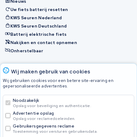
Nieuws
Uw fiets batterij resetten
KWS Seuren Nederland
KWS Seuren Deutschland
Batterij elektrische fiets
Nakijken en contact opnemen
Onherstelbaar
Accu's
Wij maken gebruik van cookies
Wij gebruiken cookies voor een betere site-ervaring en
gepersonaliseerde advertenties.
© 2026 KWS Seuren
Algemene voorwaarden
Noodzakelijk
Privacy Policy
Opslag voor beveiliging en authenticatie.
Advertentie opslag
Opslag voor reclamedoeleinden.
Gebruikersgegevens reclame
Toestemming voor versturen gebruikersdata.