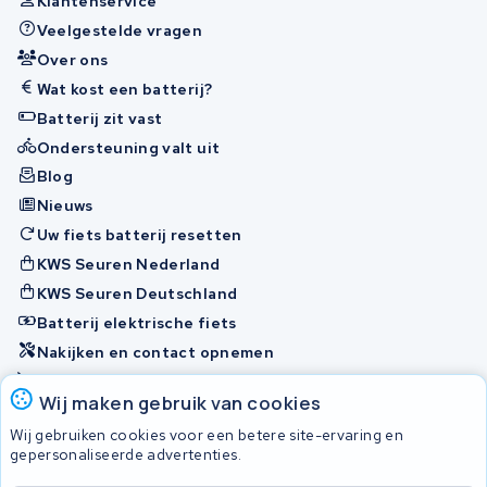
Klantenservice
Veelgestelde vragen
Over ons
Wat kost een batterij?
Batterij zit vast
Ondersteuning valt uit
Blog
Nieuws
Uw fiets batterij resetten
KWS Seuren Nederland
KWS Seuren Deutschland
Batterij elektrische fiets
Nakijken en contact opnemen
Onherstelbaar
Wij maken gebruik van cookies
Wij gebruiken cookies voor een betere site-ervaring en
Accu's
gepersonaliseerde advertenties.