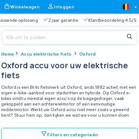
Winkelwagen
Inloggen
 passende oplossing
2 jaar garantie
Klantbeoordeling 4.5/5
Sluiten
Home
Accu elektrische fiets
Oxford
Winkelwagen
Sluiten
Oxford accu voor uw elektrische
Begin te typen in de zoekbalk om te zoeken
fiets
Je winkelwagen is leeg.
Oxford is een Brits fietsmerk uit Oxford, sinds 1882 actief, met een
Gratis verzending
Altijd een passende oplossing
2 jaa
eigen e-bike-aanbod voor stadsritten en hybride. Op Oxford e-
bikes vindt u meestal eigen accu's op de bagagedrager, vaak
gekoppeld aan een achterwielmotor of een eenvoudige
middenmotor. Werkt uw Oxford accu niet meer zoals u gewend
bent? Stuur hem op, dan kijken we wat we voor u kunnen doen.
Filters en categorieën