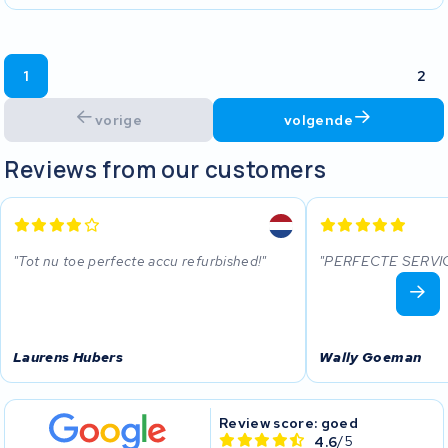
1
2
vorige
volgende
Reviews from our customers
Tot nu toe perfecte accu refurbished!
PERFECTE SERVI
Laurens Hubers
Wally Goeman
Review score: goed
4.6
/5