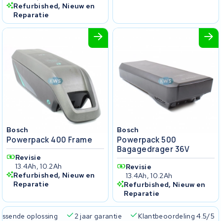
Refurbished, Nieuw en
Reparatie
Bosch
Bosch
Powerpack 400 Frame
Powerpack 500
Bagagedrager 36V
Revisie
13.4Ah, 10.2Ah
Revisie
Refurbished, Nieuw en
13.4Ah, 10.2Ah
Reparatie
Refurbished, Nieuw en
Reparatie
passende oplossing
2 jaar garantie
Klantbeoordeling 4.5/5