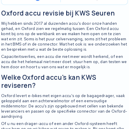
Oxford accu revisie bij KWS Seuren
Wij hebben sinds 2017 al duizenden accu's door onze handen
gehad, en Oxford zien we regelmatig tussen. Een Oxford accu
komt bij ons op de werkbank en we maken hem open om te zien
wat erin zit. Soms is het puur celvervanging, soms zit het probleem
in het BMS of in de connector. Wat het ook is: we onderzoeken het
en bespreken met u wat de beste oplossing is.
Capaciteitsverlies, een accu die niet meer wordt herkend, of een
accu die het helemaal niet meer doet: stuur hem op, dan testen we
hem door en hoort u van ons wat er mogelijk is.
Welke Oxford accu's kan KWS
reviseren?
Oxford levert e-bikes met eigen accu's op de bagagedrager, vaak
gekoppeld aan een achterwielmotor of een eenvoudige
middenmotor. De accu's zijn opgebouwd met cellen van bekende
leveranciers en passen op de specifieke connector van de Oxford-
aandrijving.
Of u nu een drager-accu of een ander Oxford-systeem heeft:
stuur hem op en wij kijken wat ervan te maken is. Bij ons komt elke