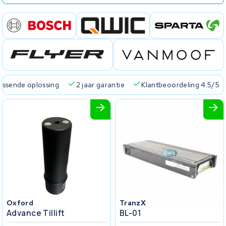
passende oplossing
2 jaar garantie
Klantbeoordeling 4.5/5
Oxford
TranzX
Advance Tillift
BL-01