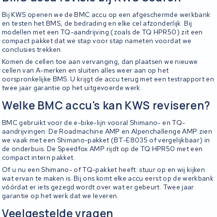
Bij KWS openen we de BMC accu op een afgeschermde werkbank
en testen het BMS, de bedrading en elke cel afzonderlijk. Bij
modellen met een TQ-aandrijving (zoals de TQ HPR50) zit een
compact pakket dat we stap voor stap nameten voordat we
conclusies trekken.
Komen de cellen toe aan vervanging, dan plaatsen we nieuwe
cellen van A-merken en sluiten alles weer aan op het
oorspronkelijke BMS. U krijgt de accu terug met een testrapport en
twee jaar garantie op het uitgevoerde werk.
Welke BMC accu's kan KWS reviseren?
BMC gebruikt voor de e-bike-lijn vooral Shimano- en TQ-
aandrijvingen. De Roadmachine AMP en Alpenchallenge AMP zien
we vaak met een Shimano-pakket (BT-E8035 of vergelijkbaar) in
de onderbuis. De Speedfox AMP rijdt op de TQ HPR50 met een
compact intern pakket.
Of u nu een Shimano- of TQ-pakket heeft: stuur op en wij kijken
wat ervan te maken is. Bij ons komt elke accu eerst op de werkbank
vóórdat er iets gezegd wordt over wat er gebeurt. Twee jaar
garantie op het werk dat we leveren.
Veelgestelde vragen