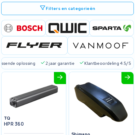
Filters en categorieën
passende oplossing
2 jaar garantie
Klantbeoordeling 4.5/5
TQ
HPR 360
Shimano