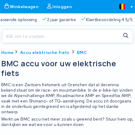
Winkelwagen
Inloggen
 passende oplossing
2 jaar garantie
Klantbeoordeling 4.5/5
Sluiten
Home
Accu elektrische fiets
BMC
Winkelwagen
Sluiten
BMC accu voor uw elektrische
Begin te typen in de zoekbalk om te zoeken
fiets
Je winkelwagen is leeg.
BMC is een Zwitsers fietsmerk uit Grenchen dat al decennia
Gratis verzending
Altijd een passende oplossing
2 jaa
bekend staat om de race- en mountainbike. In de e-bike-lijn vinden
we de Alpenchallenge AMP, Roadmachine AMP en Speedfox AMP,
vaak met een Shimano- of TQ-aandrijving. De accu zit doorgaans
in de onderbuis geïntegreerd en is afgestemd op het slanke
ontwerp.
Werkt uw BMC accu niet meer zoals u gewend bent? Stuur hem op,
dan kijken we wat we voor u kunnen doen.