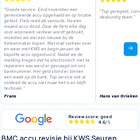
Goede service. Eind november een
Top geregeld, corr
gereviceerde accu opgehaald en op locatie
deskundig team.
getest. Fiets reed als vanouds. Na een
maand accu dood. Daar de fiets elke dag
voor woonwerk verkeer wordt gebruikt,
moesten we wel een nieuwe bij de
fietsenmaker kopen. Wat mail verkeer over
en weer met KWS en begin januari de
kapotte accu opgestuurd. Nadat we de
melding kregen dat hij electronisch niet te
repareren was werd er gevraagd om ons
banknummer. Het geld stond er binnen
een week op de bank. Top service ook al
voldeed de accu niet maar het is en blijft
techniek.
Frans
Hans van Grieken
Review score: goed
4.6
/5
BMC accu revisie bij KWS Seuren