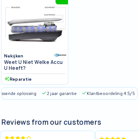
Nakijken
Weet U Niet Welke Accu
U Heeft?
Reparatie
passende oplossing
2 jaar garantie
Klantbeoordeling 4.5/5
Reviews from our customers