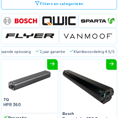
Filters en categorieën
passende oplossing
2 jaar garantie
Klantbeoordeling 4.5/5
TQ
HPR 360
Bosch
Reparatie