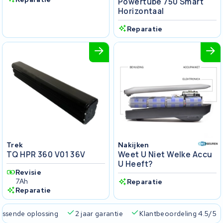
Powertube 750 Smart
Horizontaal
Reparatie
Trek
Nakijken
TQ HPR 360 V01 36V
Weet U Niet Welke Accu
U Heeft?
Revisie
7Ah
Reparatie
Reparatie
passende oplossing
2 jaar garantie
Klantbeoordeling 4.5/5