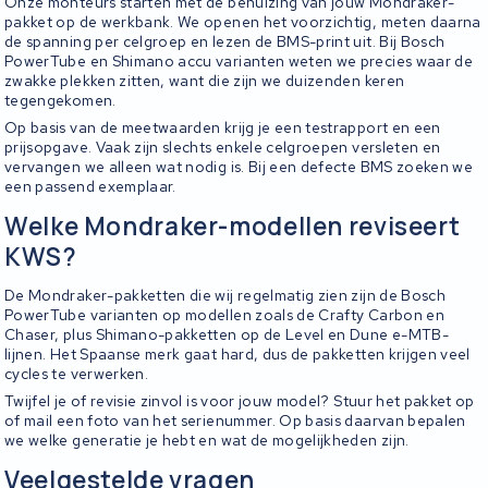
Onze monteurs starten met de behuizing van jouw Mondraker-
pakket op de werkbank. We openen het voorzichtig, meten daarna
de spanning per celgroep en lezen de BMS-print uit. Bij Bosch
PowerTube en Shimano accu varianten weten we precies waar de
zwakke plekken zitten, want die zijn we duizenden keren
tegengekomen.
Op basis van de meetwaarden krijg je een testrapport en een
prijsopgave. Vaak zijn slechts enkele celgroepen versleten en
vervangen we alleen wat nodig is. Bij een defecte BMS zoeken we
een passend exemplaar.
Welke Mondraker-modellen reviseert
KWS?
De Mondraker-pakketten die wij regelmatig zien zijn de Bosch
PowerTube varianten op modellen zoals de Crafty Carbon en
Chaser, plus Shimano-pakketten op de Level en Dune e-MTB-
lijnen. Het Spaanse merk gaat hard, dus de pakketten krijgen veel
cycles te verwerken.
Twijfel je of revisie zinvol is voor jouw model? Stuur het pakket op
of mail een foto van het serienummer. Op basis daarvan bepalen
we welke generatie je hebt en wat de mogelijkheden zijn.
Veelgestelde vragen