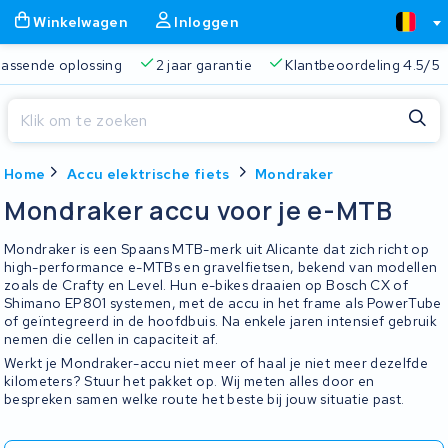
Winkelwagen
Inloggen
 passende oplossing
2 jaar garantie
Klantbeoordeling 4.5/5
Sluiten
Home
Accu elektrische fiets
Mondraker
Winkelwagen
Sluiten
Mondraker accu voor je e-MTB
Begin te typen in de zoekbalk om te zoeken
Je winkelwagen is leeg.
Mondraker is een Spaans MTB-merk uit Alicante dat zich richt op
high-performance e-MTBs en gravelfietsen, bekend van modellen
zoals de Crafty en Level. Hun e-bikes draaien op Bosch CX of
Gratis verzending
Altijd een passende oplossing
2 jaa
Shimano EP801 systemen, met de accu in het frame als PowerTube
of geïntegreerd in de hoofdbuis. Na enkele jaren intensief gebruik
nemen die cellen in capaciteit af.
Werkt je Mondraker-accu niet meer of haal je niet meer dezelfde
kilometers? Stuur het pakket op. Wij meten alles door en
bespreken samen welke route het beste bij jouw situatie past.