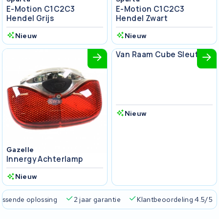
E-Motion C1C2C3
E-Motion C1C2C3
Hendel Grijs
Hendel Zwart
Nieuw
Nieuw
Van Raam
Van Raam Cube Sleutel
Nieuw
Gazelle
Innergy Achterlamp
Nieuw
passende oplossing
2 jaar garantie
Klantbeoordeling 4.5/5