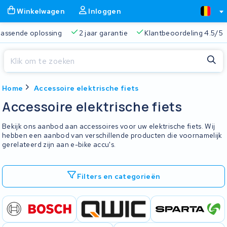
Winkelwagen
Inloggen
 passende oplossing
2 jaar garantie
Klantbeoordeling 4.5/5
Sluiten
Home
Accessoire elektrische fiets
Winkelwagen
Sluiten
Accessoire elektrische fiets
Begin te typen in de zoekbalk om te zoeken
Je winkelwagen is leeg.
Bekijk ons aanbod aan accessoires voor uw elektrische fiets. Wij
hebben een aanbod van verschillende producten die voornamelijk
gerelateerd zijn aan e-bike accu's.
Gratis verzending
Altijd een passende oplossing
2 jaa
Filters en categorieën