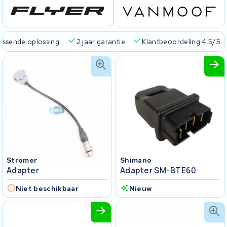
passende oplossing
2 jaar garantie
Klantbeoordeling 4.5/5
Stromer
Shimano
Adapter
Adapter SM-BTE60
Niet beschikbaar
Nieuw