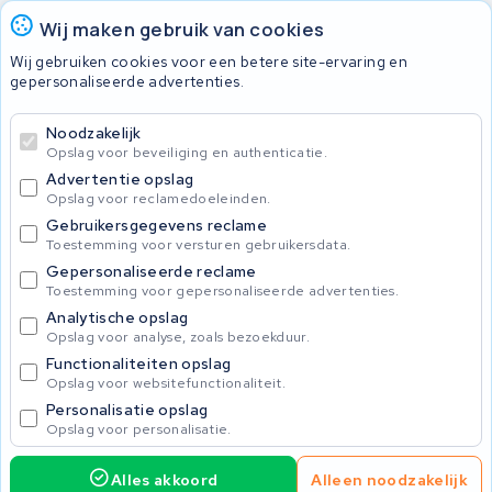
Accu's
Wij maken gebruik van cookies
Wij gebruiken cookies voor een betere site-ervaring en
gepersonaliseerde advertenties.
© 2026 KWS Seuren
Algemene voorwaarden
Noodzakelijk
Privacy Policy
Opslag voor beveiliging en authenticatie.
Advertentie opslag
Opslag voor reclamedoeleinden.
Gebruikersgegevens reclame
Toestemming voor versturen gebruikersdata.
Gepersonaliseerde reclame
Toestemming voor gepersonaliseerde advertenties.
Analytische opslag
Opslag voor analyse, zoals bezoekduur.
Functionaliteiten opslag
Opslag voor websitefunctionaliteit.
Personalisatie opslag
Opslag voor personalisatie.
Alles akkoord
Alleen noodzakelijk