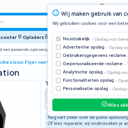
Beoordeling
4,6/5
Wij maken gebruik van 
Wij gebruiken cookies voor een bete
 scooter
Opladers
Accessoires
Noodzakelijk
Opslag voor bevei
Advertentie opslag
Opslag vo
ijd een passende oplossing
2 jaar garant
Gebruikersgegevens reclame
bike vision Flyer next generation
Gepersonaliseerde reclame
ation
Sluite
Analytische opslag
Opslag voo
Functionaliteiten opslag
Opsla
Type
Personalisatie opslag
Opslag 
Accu revisie
Accu reparat
Alles ak
Niet beschikbaar
Begin te typen in de zoekbalk om te zoeken
Nog niet zeker over de juiste oplossi
Of kies reparatie; wij onderzoeken je a