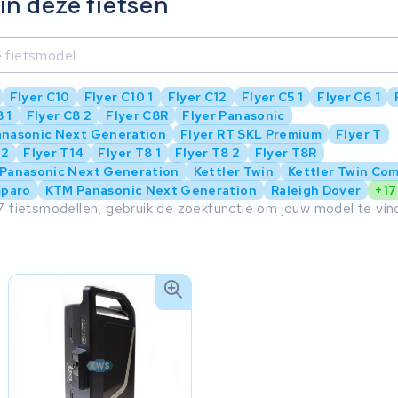
in deze fietsen
Flyer C10
Flyer C10 1
Flyer C12
Flyer C5 1
Flyer C6 1
 1
Flyer C8 2
Flyer C8R
Flyer Panasonic
anasonic Next Generation
Flyer RT SKL Premium
Flyer T
12
Flyer T14
Flyer T8 1
Flyer T8 2
Flyer T8R
 Panasonic Next Generation
Kettler Twin
Kettler Twin Co
paro
KTM Panasonic Next Generation
Raleigh Dover
+17
7 fietsmodellen, gebruik de zoekfunctie om jouw model te vin