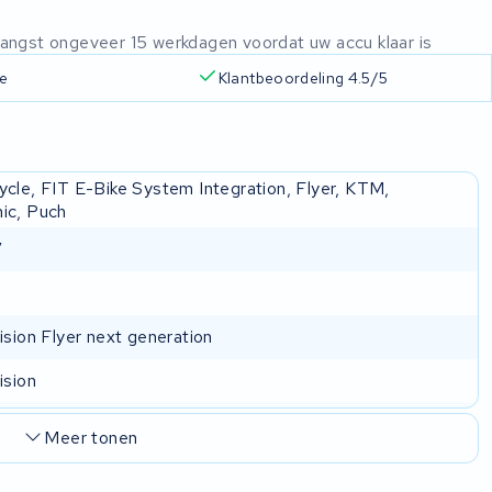
ntvangst ongeveer 15 werkdagen voordat uw accu klaar is
ie
Klantbeoordeling 4.5/5
ycle, FIT E-Bike System Integration, Flyer, KTM,
ic, Puch
V
ision Flyer next generation
ision
Meer tonen