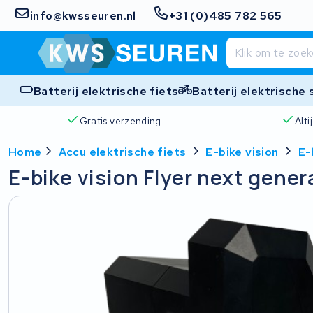
info@kwsseuren.nl
+31 (0)485 782 565
Batterij elektrische fiets
Batterij elektrische
Gratis verzending
Alt
Home
Accu elektrische fiets
E-bike vision
E-
E-bike vision Flyer next gener