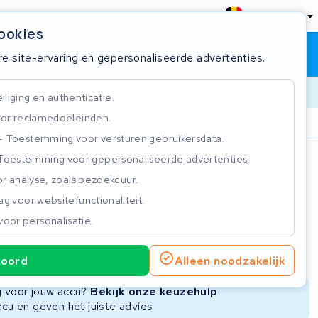
België
cookies
Winkelwagen
Inloggen
re site-ervaring en gepersonaliseerde advertenties.
liging en authenticatie.
or reclamedoeleinden.
ie
Klantbeoordeling 4.5/5
Toestemming voor versturen gebruikersdata.
Toestemming voor gepersonaliseerde advertenties.
n
r analyse, zoals bezoekduur.
g voor websitefunctionaliteit.
voor personalisatie.
ie
Nieuwe Accu
Refurbished Accu
koord
Alleen noodzakelijk
Niet beschikbaar
ng voor jouw accu?
Bekijk onze keuzehulp
ccu en geven het juiste advies