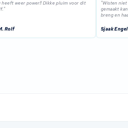
 heeft weer power!! Dikke pluim voor dit
Wisten niet
f.
gemaakt kan 
breng en haa
M. Rolf
Sjaak Engel