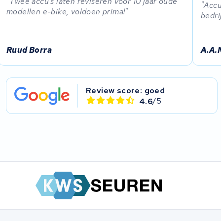
Twee accu's laten reviseren voor 10 jaar oude
Accu
modellen e-bike, voldoen prima!
bedrij
Ruud Borra
A.A.
Review score: goed
4.6
/5