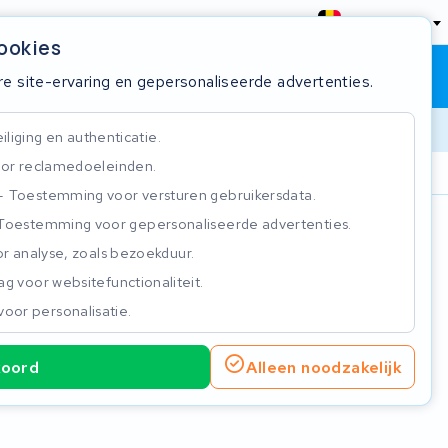
België
cookies
Winkelwagen
Inloggen
re site-ervaring en gepersonaliseerde advertenties.
liging en authenticatie.
or reclamedoeleinden.
ie
Klantbeoordeling 4.5/5
Toestemming voor versturen gebruikersdata.
Toestemming voor gepersonaliseerde advertenties.
n
r analyse, zoals bezoekduur.
g voor websitefunctionaliteit.
voor personalisatie.
koord
Alleen noodzakelijk