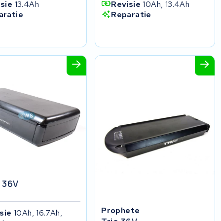
isie
13.4Ah
Revisie
10Ah, 13.4Ah
aratie
Reparatie
 36V
Prophete
isie
10Ah, 16.7Ah,