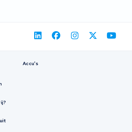
Accu's
n
ij?
uit