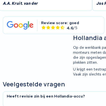
Rixe
A.A. Kruit. van der
Jos 
Panasonic
Review score: goed
Maratron
4.6
/5
Hollandia 
Popal
Op de werkbank pak
VARTA AG
monteurs meten daa
die zijn opgeslage
Van Moof
plekken zitten.
U krijgt een testr
Technibike
Vaak zijn slechts 
Veelgestelde vragen
Fylla
KUKA AG
Heeft revisie zin bij een Hollandia-accu?