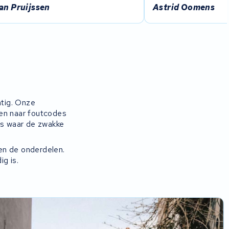
an Pruijssen
Astrid Oomens
tig. Onze
ken naar foutcodes
es waar de zwakke
en de onderdelen.
g is.