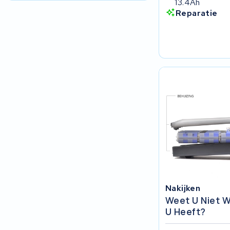
13.4Ah
R.A.T. Holland
Reparatie
EZee
TurnLife
SociBike
Ghost
Life&Mobility
Devron
Nakijken
Derby cycle
Weet U Niet W
U Heeft?
Ultracell