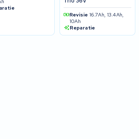
Trio 36V
Ah
aratie
Revisie
16.7Ah, 13.4Ah,
10Ah
Reparatie