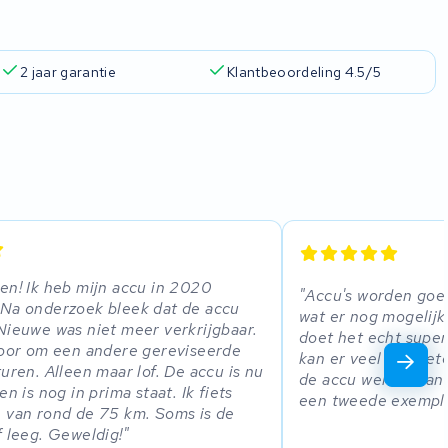
2 jaar garantie
Klantbeoordeling 4.5/5
en! Ik heb mijn accu in 2020
Accu's worden goe
 Na onderzoek bleek dat de accu
wat er nog mogelijk 
Nieuwe was niet meer verkrijgbaar.
doet het echt super 
voor om een andere gereviseerde
kan er veel kilomet
turen. Alleen maar lof. De accu is nu
de accu wel wat lang
en is nog in prima staat. Ik fiets
een tweede exempl
 van rond de 75 km. Soms is de
f leeg. Geweldig!