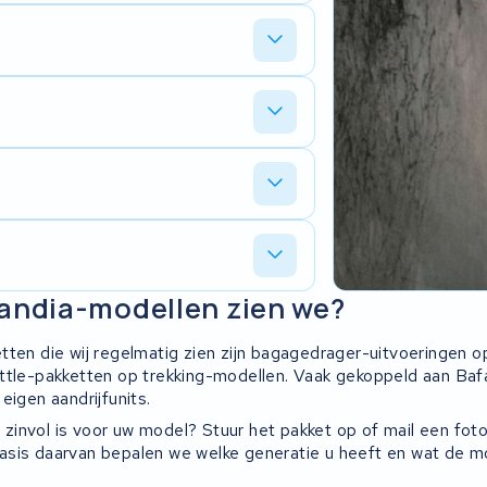
lle cellen door en bepalen of
 terug te krijgen. Bij een defecte
uw pakket binnenkrijgen. Bij drukte
.
t of een doorgebrande zekering. Stuur
er aan de hand is.
g, en u behoudt de originele behuizing en
iet meer leverbaar, kijken we naar een
andia-modellen zien we?
en de meeste vervangingscellen op
MS-prints. Stuur het pakket gewoon op,
tten die wij regelmatig zien zijn bagagedrager-uitvoeringen o
ttle-pakketten op trekking-modellen. Vaak gekoppeld aan B
eigen aandrijfunits.
ie zinvol is voor uw model? Stuur het pakket op of mail een fot
sis daarvan bepalen we welke generatie u heeft en wat de mog