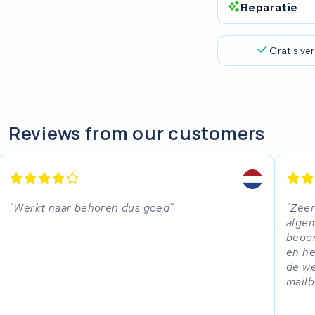
Reparatie
Keola
Ridley
Gratis ve
Hercules
FIT E-Bike System Integration
Reviews from our customers
World power
36V
Werkt naar behoren dus goed
Zeer
Schwinn
algem
beoor
en he
Tounis
de we
mailb
Sundvall