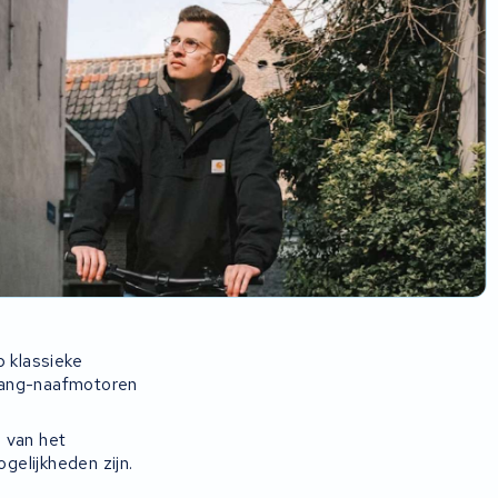
p klassieke
afang-naafmotoren
o van het
elijkheden zijn.