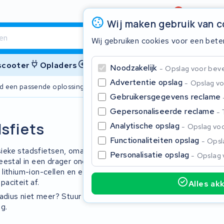
Beoordeling
4,6/5
Wij maken gebruik van 
Wij gebruiken cookies voor een bete
 scooter
Opladers
Accessoires
Noodzakelijk
Opslag voor bevei
Advertentie opslag
Opslag vo
ijd een passende oplossing
2 jaar garant
Gebruikersgegevens reclame
Gepersonaliseerde reclame
Sluite
sfiets
Analytische opslag
Opslag voo
Functionaliteiten opslag
Opsla
ssieke stadsfietsen, omafietsen en e-
Personalisatie opslag
Opslag 
eestal in een drager onder de
 lithium-ion-cellen en een eigen BMS-
paciteit af.
Alles ak
adius niet meer? Stuur het pakket op.
Begin te typen in de zoekbalk om te zoeken
g.