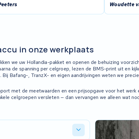
Peeters
Woudette v
accu in onze werkplaats
ken we uw Hollandia-pakket en openen de behuizing voorzich
rna de spanning per celgroep, lezen de BMS-print uit en kij
n. Bij Bafang-, TranzX- en eigen aandrijvingen weten we preci
apport met de meetwaarden en een prijsopgave voor het werk 
enkele celgroepen versleten — dan vervangen we alleen wat nodi