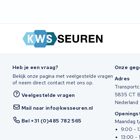
Ridgeback Bikes
Megamo
Onebot
Mahle
Heb je een vraag?
Onze geg
Brinckers
Bekijk onze pagina met veelgestelde vragen
Adres
of neem direct contact met ons op.
Transportc
Continental
5835 CT 
Veelgestelde vragen
Nederland
Miku max
Mail naar info@kwsseuren.nl
Openingst
Bel +31 (0)485 782 565
Marin Bikes
Maandag t/
9:00 - 
Cresta
13:00 - 