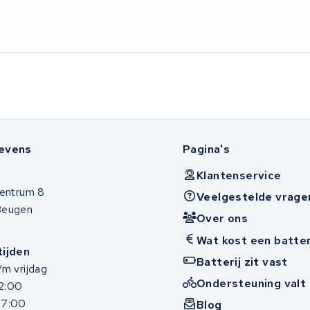
evens
Pagina's
Klantenservice
entrum 8
Veelgestelde vrage
Beugen
Over ons
Wat kost een batter
ijden
Batterij zit vast
m vrijdag
Ondersteuning valt 
12:00
17:00
Blog