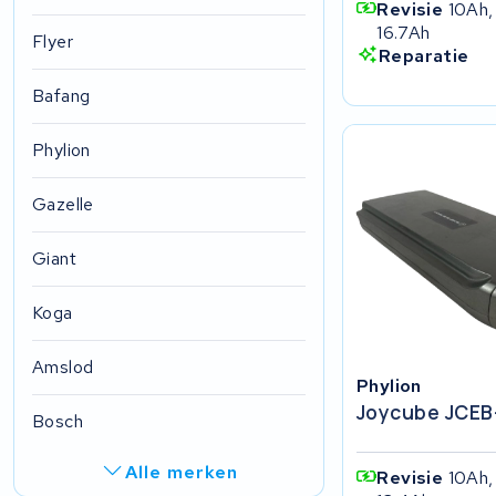
Revisie
10Ah,
16.7Ah
Flyer
Reparatie
Bafang
Phylion
Gazelle
Giant
Koga
Amslod
Phylion
Joycube JCEB-
Bosch
Alle merken
Revisie
10Ah,