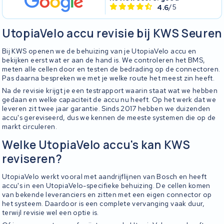
4.6
/5
UtopiaVelo accu revisie bij KWS Seuren
Bij KWS openen we de behuizing van je UtopiaVelo accu en
bekijken eerst wat er aan de hand is. We controleren het BMS,
meten alle cellen door en testen de bedrading op de connectoren.
Pas daarna bespreken we met je welke route het meest zin heeft.
Na de revisie krijgt je een testrapport waarin staat wat we hebben
gedaan en welke capaciteit de accu nu heeft. Op het werk dat we
leveren zit twee jaar garantie. Sinds 2017 hebben we duizenden
accu's gereviseerd, dus we kennen de meeste systemen die op de
markt circuleren.
Welke UtopiaVelo accu's kan KWS
reviseren?
UtopiaVelo werkt vooral met aandrijflijnen van Bosch en heeft
accu's in een UtopiaVelo-specifieke behuizing. De cellen komen
van bekende leveranciers en zitten met een eigen connector op
het systeem. Daardoor is een complete vervanging vaak duur,
terwijl revisie wel een optie is.