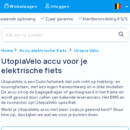
Winkelwagen
Inloggen
 passende oplossing
2 jaar garantie
Klantbeoordeling 4.5/5
Sluiten
Home
Accu elektrische fiets
Utopia Velo
Winkelwagen
Sluiten
UtopiaVelo accu voor je
Begin te typen in de zoekbalk om te zoeken
elektrische fiets
Je winkelwagen is leeg.
UtopiaVelo is een Duits fietsmerk dat zich richt op trekking- en
Gratis verzending
Altijd een passende oplossing
2 jaa
touringfietsen, met een eigen frameontwerp en e-bike modellen.
De accu zit op de bagagedrager of geïntegreerd in het frame en
wordt gevoed door cellen van bekende leveranciers. Het BMS en
de connector zijn UtopiaVelo-specifiek.
Werkt je UtopiaVelo accu niet meer zoals je gewend bent? Stuur
hem op, dan kijken we wat we voor je kunnen doen.