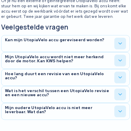
Of je nu een externe of geïntegreerde UtopiaVelo accu heeft:
stuur hem op en wij kijken wat ervan te maken is. Bij ons komt elke
accu eerst op de werkbank vóórdat er iets gezegd wordt over wat
er gebeurt. Twee jaar garantie op het werk dat we leveren.
Veelgestelde vragen
Kan mijn UtopiaVelo accu gereviseerd worden?
Ja, UtopiaVelo-accu's reviseren we regelmatig. We onderzoeken
Mijn UtopiaVelo accu wordt niet meer herkend
door de motor. Kan KWS helpen?
eerst wat er aan de hand is, vervangen waar nodig de cellen en
controleren het BMS. Je krijgt je accu terug met een testrapport.
Dat probleem zien we vaak. Bij UtopiaVelo zit het regelmatig in het
Hoe lang duurt een revisie van een UtopiaVelo
accu?
BMS of in de connector. Wij kijken waar het probleem zit en
bespreken met je wat de beste oplossing is.
Doorgaans rond de tien werkdagen vanaf het moment dat we de
Wat is het verschil tussen een UtopiaVelo revisie
en een nieuwe accu?
accu binnen hebben. We laten je weten zodra we de accu hebben
getest en weten wat eraan moet gebeuren.
Bij een revisie houdt je dezelfde behuizing en hetzelfde BMS, en
Mijn oudere UtopiaVelo accu is niet meer
leverbaar. Wat dan?
krijgt je nieuwe cellen erin. Vaak een veel goedkopere oplossing
dan een complete nieuwe accu.
Dan is revisie meestal de beste oplossing. Wij openen de
behuizing, plaatsen nieuwe cellen en testen het BMS. Stuur de