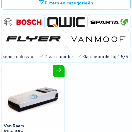
Filters en categorieën
passende oplossing
2 jaar garantie
Klantbeoordeling 4.5/5
Van Raam
Slim 36V