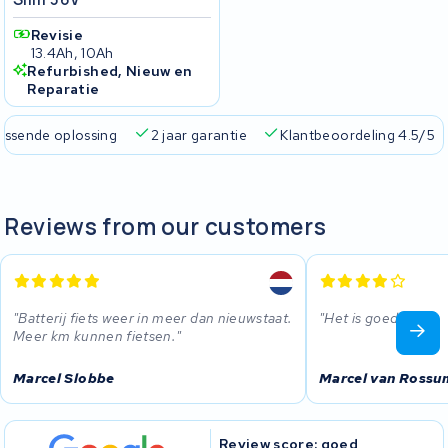
Revisie
13.4Ah, 10Ah
Refurbished, Nieuw en
Reparatie
passende oplossing
2 jaar garantie
Klantbeoordeling 4.5/5
Reviews from our customers
Batterij fiets weer in meer dan nieuwstaat.
Het is goed.
Meer km kunnen fietsen.
Marcel Slobbe
Marcel van Rossu
Review score: goed