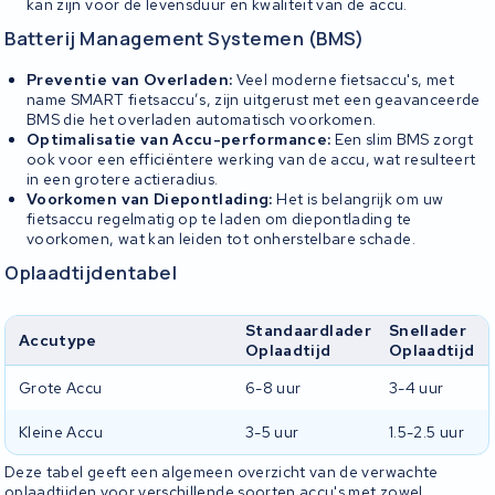
kan zijn voor de levensduur en kwaliteit van de accu.
Batterij Management Systemen (BMS)
Preventie van Overladen:
Veel moderne fietsaccu's, met
name SMART fietsaccu’s, zijn uitgerust met een geavanceerde
BMS die het overladen automatisch voorkomen.
Optimalisatie van Accu-performance:
Een slim BMS zorgt
ook voor een efficiëntere werking van de accu, wat resulteert
in een grotere actieradius.
Voorkomen van Diepontlading:
Het is belangrijk om uw
fietsaccu regelmatig op te laden om diepontlading te
voorkomen, wat kan leiden tot onherstelbare schade.
Oplaadtijdentabel
Standaardlader
Snellader
Accutype
Oplaadtijd
Oplaadtijd
Grote Accu
6-8 uur
3-4 uur
Kleine Accu
3-5 uur
1.5-2.5 uur
Deze tabel geeft een algemeen overzicht van de verwachte
oplaadtijden voor verschillende soorten accu's met zowel