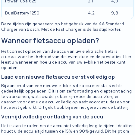
PowerTube 625
2,1
4,9
DualBattery 1250
4,2
9,8
Deze tijden zijn gebaseerd op het gebruik van de 4A Standard
Charger van Bosch. Met de Fast Charger is de laadtijd korter.
Wanneer fietsaccu opladen?
Het correct opladen van de accu van uw elektrische fiets is
cruciaal voor het behoud van de levensduur en de prestaties. Hier
leest u wanneer en hoe u de accu van uw e-bike het beste kunt
opladen.
Laad een nieuwe fietsaccu eerst volledig op
Bij aanschaf van een nieuwe e-bike is de accu meestal slechts
gedeeltelijk opgeladen. Dit is om zelfontlading en diepteontlading
te voorkomen, wat schadelijk kan zijn voor de accu. Zorg er
daarom voor dat u de accu volledig oplaadt voordat u deze voor
het eerst gebruikt. Dit geldt ook bij een net gereviseerde batterij.
Vermijd volledige ontlading van de accu
Het is aan te raden om de accu niet volledig leeg te rijden. Idealiter
houdt u de accu altijd tussen de 15% en 90% gevuld. Dit helpt om