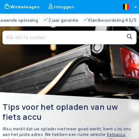
Winkelwagen
Inloggen
 passende oplossing
2 jaar garantie
Klantbeoordeling 4.5/5
Sluiten
Winkelwagen
Sluiten
Begin te typen in de zoekbalk om te zoeken
Je winkelwagen is leeg.
Gratis verzending
Altijd een passende oplossing
2 jaa
Tips voor het opladen van uw
fiets accu
Als u merkt dat uw oplader niet meer goed werkt, bent u bij ons
aan het juiste adres. We hebben een ruime selectie
fietsaccu