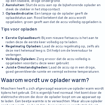
op een stabiele, droge ondergrond.
Aansluiten:
Sluit de accu aan op de bijbehorende oplader en
steek de stekker in het stopcontact.
Oplaadindicatie:
Een lampje op de oplader geeft de
oplaadstatus aan. Rood betekent dat de accu wordt
opgeladen; groen geeft aan dat de accu volledig opgeladen is.
Tips voor opladen
Eerste Oplaadbeurt:
Bij een nieuwe fietsaccu is het aan te
raden deze de eerste keer volledig op te laden.
Regelmatig Opladen:
Laad de accu regelmatig op, zelfs als
deze niet helemaal leeg is. Dit helpt om de levensduur te
verlengen.
Volledig Opladen:
Zorg ervoor dat de accu volledig is
opgeladen voordat u deze weer gebruikt.
Juiste Omstandigheden:
Laad de accu op in een droge,
goed geventileerde ruimte en vermijd extreme temperaturen.
Waarom wordt uw oplader warm?
Misschien heeft u zich afgevraagd waarom uw oplader warm wordt
tijdens het gebruik. Dit is eigenlijk heel normaal. Het komt door de
elektrische stroom die door de oplader loopt om uw apparaat op
te laden. Een beetje warmte is te verwachten. Maar als uw oplader