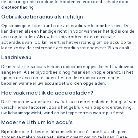
de accu in goede conditie te houden en voorkomt schade door
diepteontlading.
Gebruik actieradius als richtlijn
Op sommige e-bikes kunt u de actieradius in kilometers zien. Dit
kan dienen als een handige richtlijn voor wanneer het tijd is om de
accu op te laden. Als uw fiets bijvoorbeeld een maximale
actieradius van 100 km heeft, is het verstandig om de accu op te
laden zodra de resterende actieradius tot ongeveer 15 km daalt.
Laadniveau
De meeste fietsaccu’s hebben indicatieknopjes die het laadniveau
aangeven. Als er bijvoorbeeld nog maar één knopje brandt, is het
tijd om de accu op te laden. Let op deze indicatoren om te
bepalen wanneer uw accu moet worden opgeladen.
Hoe vaak moet ik de accu opladen?
De frequentie waarmee u uw fietsaccu moet opladen, hangt af van
verschillende factoren, zoals het gebruik van trapondersteuning,
uw lichaamsgewicht, wind en het type terrein waarop u fietst.
Moderne Lithium Ion accu’s
Bij moderne e-bikes met lithiumcellen accu’s hoeft u zich geen
zorgen te maken over het juiste moment om op te laden. Deze