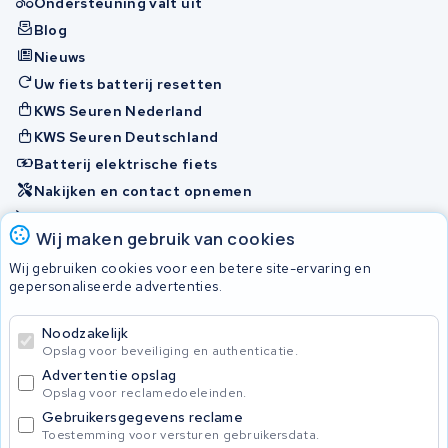
Ondersteuning valt uit
Blog
Nieuws
Uw fiets batterij resetten
KWS Seuren Nederland
KWS Seuren Deutschland
Batterij elektrische fiets
Nakijken en contact opnemen
Onherstelbaar
Wij maken gebruik van cookies
Wij gebruiken cookies voor een betere site-ervaring en
Accu's
gepersonaliseerde advertenties.
Noodzakelijk
© 2026 KWS Seuren
Opslag voor beveiliging en authenticatie.
Algemene voorwaarden
Advertentie opslag
Privacy Policy
Opslag voor reclamedoeleinden.
Gebruikersgegevens reclame
Toestemming voor versturen gebruikersdata.