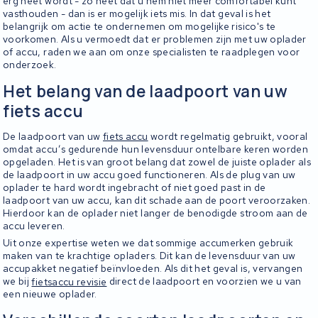
erg heet wordt - zo heet dat u hem niet meer comfortabel kunt
vasthouden - dan is er mogelijk iets mis. In dat geval is het
belangrijk om actie te ondernemen om mogelijke risico's te
voorkomen. Als u vermoedt dat er problemen zijn met uw oplader
of accu, raden we aan om onze specialisten te raadplegen voor
onderzoek.
Het belang van de laadpoort van uw
fiets accu
De laadpoort van uw
fiets accu
wordt regelmatig gebruikt, vooral
omdat accu’s gedurende hun levensduur ontelbare keren worden
opgeladen. Het is van groot belang dat zowel de juiste oplader als
de laadpoort in uw accu goed functioneren. Als de plug van uw
oplader te hard wordt ingebracht of niet goed past in de
laadpoort van uw accu, kan dit schade aan de poort veroorzaken.
Hierdoor kan de oplader niet langer de benodigde stroom aan de
accu leveren.
Uit onze expertise weten we dat sommige accumerken gebruik
maken van te krachtige opladers. Dit kan de levensduur van uw
accupakket negatief beïnvloeden. Als dit het geval is, vervangen
we bij
fietsaccu revisie
direct de laadpoort en voorzien we u van
een nieuwe oplader.