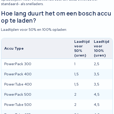
standaard- als snelladers.
Hoe lang duurt het om een bosch accu
op te laden?
Laadtijden voor 50% en 100% opladen:
Laadtijd
Laadtijd
voor
voor
Accu Type
50%
100%
(uren)
(uren)
PowerPack 300
1
2,5
PowerPack 400
1,5
3,5
PowerTube 400
1,5
3,5
PowerPack 500
2
4,5
PowerTube 500
2
4,5