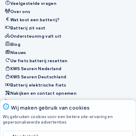
Veelgestelde vragen
Over ons
Wat kost een batterij?
Batterij zit vast
Ondersteuning valt uit
Blog
Nieuws
Uw fiets batterij resetten
KWS Seuren Nederland
KWS Seuren Deutschland
Batterij elektrische fiets
Nakijken en contact opnemen
Onherstelbaar
Wij maken gebruik van cookies
Wij gebruiken cookies voor een betere site-ervaring en
Accu's
gepersonaliseerde advertenties.