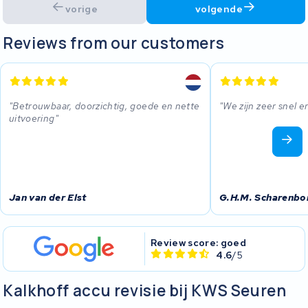
vorige
volgende
Reviews from our customers
Betrouwbaar, doorzichtig, goede en nette
We zijn zeer snel 
uitvoering
Jan van der Elst
G.H.M. Scharenbo
Review score: goed
4.6
/5
Kalkhoff accu revisie bij KWS Seuren