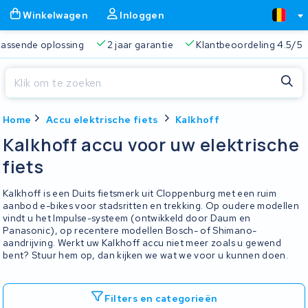
Winkelwagen
Inloggen
 passende oplossing
2 jaar garantie
Klantbeoordeling 4.5/5
Sluiten
Home
Accu elektrische fiets
Kalkhoff
Winkelwagen
Sluiten
Kalkhoff accu voor uw elektrische
Begin te typen in de zoekbalk om te zoeken
fiets
Je winkelwagen is leeg.
Kalkhoff is een Duits fietsmerk uit Cloppenburg met een ruim
Gratis verzending
Altijd een passende oplossing
2 jaa
aanbod e-bikes voor stadsritten en trekking. Op oudere modellen
vindt u het Impulse-systeem (ontwikkeld door Daum en
Panasonic), op recentere modellen Bosch- of Shimano-
aandrijving. Werkt uw Kalkhoff accu niet meer zoals u gewend
bent? Stuur hem op, dan kijken we wat we voor u kunnen doen.
Filters en categorieën