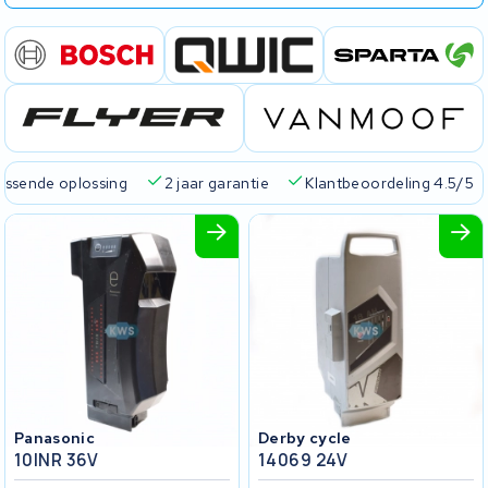
passende oplossing
2 jaar garantie
Klantbeoordeling 4.5/5
Panasonic
Derby cycle
10INR 36V
14069 24V