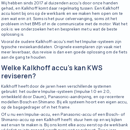
Wij hebben sinds 2017 al duizenden accu's door onze handen
gehad, en Kalkhoff komt daar regelmatig tussen. Een Kalkhoff
accu komt bij ons op de werkbank en we maken hem open om te
zien wat erin zit. Soms is het puur celvervanging, soms zit het
probleem in het BMS of in de communicatie met de motor. Wat het
ook is: we onderzoeken het en bespreken met u wat de beste
oplossing is.
Vooral de oudere Kalkhoff-accu's met het Impulse-systeem zijn
typische revisiekandidaten. Originele exemplaren zijn vaak niet
meer leverbaar, dus revisie is dan een goede oplossing om de fiets
aan de gang te houden.
Welke Kalkhoff accu's kan KWS
reviseren?
Kalkhoff heeft door de jaren heen verschillende systemen
gebruikt: het oudere Impulse-systeem (Impulse 1.0 en 2.0,
ontwikkeld door Daum), Panasonic-aandrijving, en op recentere
modellen Bosch en Shimano. Bij elk systeem hoort een eigen accu,
op de bagagedrager of in het frame.
Of u nu een Impulse-accu, een Panasonic-accu of een Bosch- of
Shimano-accu op een Kalkhoff heeft: stuur hem op en wij kijken
wat ervan te maken is. Bij ons komt elke accu eerst op de werkbank
vóórdat er iets gezegd wordt over wat er gebeurt. Twee jaar