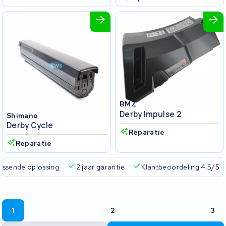
BMZ
Derby Impulse 2
Shimano
Derby Cycle
Reparatie
Reparatie
passende oplossing
2 jaar garantie
Klantbeoordeling 4.5/5
1
2
3