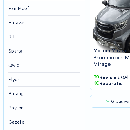
Van Moof
Batavus
RIH
Motion Mirage
Sparta
Brommobiel M
Mirage
Qwic
Revisie
80Ah
Flyer
Reparatie
Bafang
Gratis ve
Phylion
Gazelle