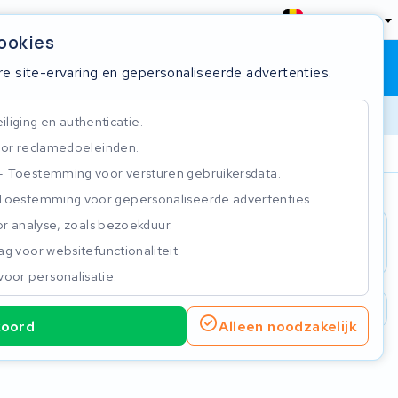
België
cookies
Winkelwagen
Inloggen
re site-ervaring en gepersonaliseerde advertenties.
liging en authenticatie.
or reclamedoeleinden.
ie
Klantbeoordeling 4.5/5
Toestemming voor versturen gebruikersdata.
Toestemming voor gepersonaliseerde advertenties.
n
r analyse, zoals bezoekduur.
g voor websitefunctionaliteit.
voor personalisatie.
2 jaar garantie
Klantbeoordeling 4.5/5
koord
Alleen noodzakelijk