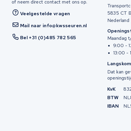
World power
of neem direct contact met ons op.
Transportc
5835 CT 
Veelgestelde vragen
36V
Nederland
Mail naar info@kwsseuren.nl
Schwinn
Openingst
Bel +31 (0)485 782 565
Maandag t/
Tounis
9:00 - 
13:00 - 
Sundvall
Langskom
Rixe
Dat kan ge
openingstij
Panasonic
KvK
83
BTW
NL
Maratron
IBAN
NL
Popal
VARTA AG