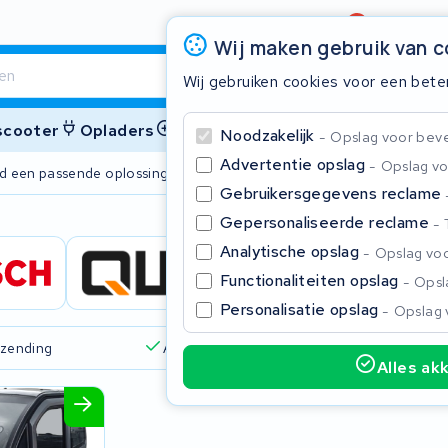
Beoordeling
4,6/5
Wij maken gebruik van 
Wij gebruiken cookies voor een bete
 scooter
Opladers
Accessoires
Noodzakelijk
Opslag voor bevei
Advertentie opslag
Opslag vo
ijd een passende oplossing
2 jaar garant
Gebruikersgegevens reclame
Gepersonaliseerde reclame
Sluite
Analytische opslag
Opslag voo
Functionaliteiten opslag
Opsla
Personalisatie opslag
Opslag 
rzending
Altijd een passende oplossing
Alles ak
Begin te typen in de zoekbalk om te zoeken