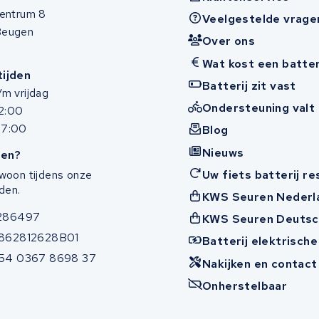
entrum 8
Veelgestelde vrage
Beugen
Over ons
Wat kost een batter
ijden
Batterij zit vast
m vrijdag
Ondersteuning valt 
12:00
17:00
Blog
Nieuws
en?
Uw fiets batterij r
woon tijdens onze
den.
KWS Seuren Nederl
286497
KWS Seuren Deutsc
862812628B01
Batterij elektrische
54 0367 8698 37
Nakijken en contac
Onherstelbaar