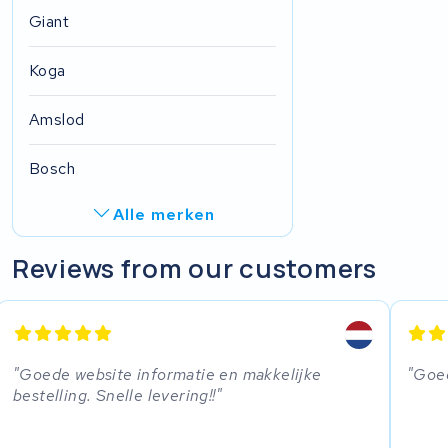
Giant
Koga
Amslod
Bosch
Alle merken
R.A.T. Holland
Reviews from our customers
EZee
TurnLife
Goede website informatie en makkelijke
Goed
bestelling. Snelle levering!!
SociBike