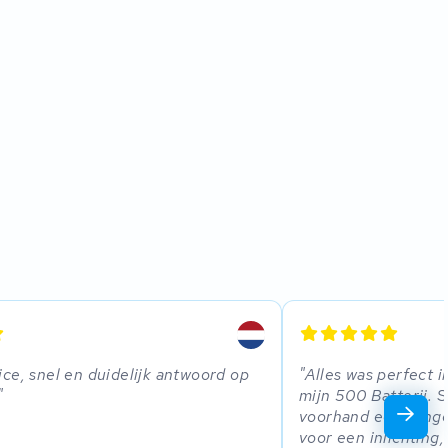
ce, snel en duidelijk antwoord op
Alles was perfect i
mijn 500 Batterij. S
voorhand een aange
voor een inlichting