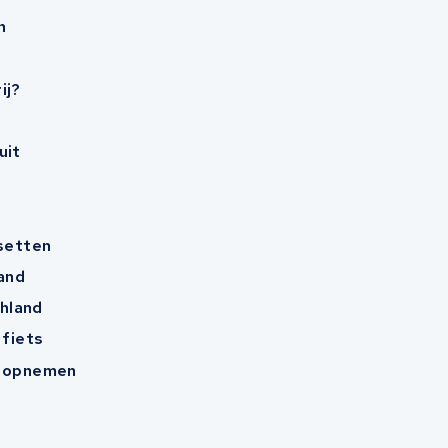
n
ij?
uit
esetten
and
hland
 fiets
t opnemen