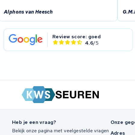
Ghost
Alphons van Heesch
G.M.
Life&Mobility
Devron
Review score: goed
4.6
/5
Derby cycle
Ultracell
Keola
Ridley
Hercules
FIT E-Bike System Integration
Heb je een vraag?
Onze geg
Bekijk onze pagina met veelgestelde vragen
Adres