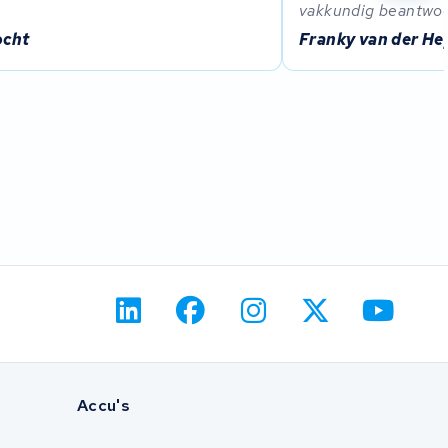
vakkundig beantwo
ocht
Franky van der H
Accu's