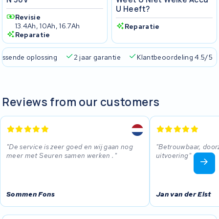
U Heeft?
Revisie
13.4Ah, 10Ah, 16.7Ah
Reparatie
Reparatie
passende oplossing
2 jaar garantie
Klantbeoordeling 4.5/5
Reviews from our customers
De service is zeer goed en wij gaan nog
Betrouwbaar, doorz
meer met Seuren samen werken .
uitvoering
Sommen Fons
Jan van der Elst