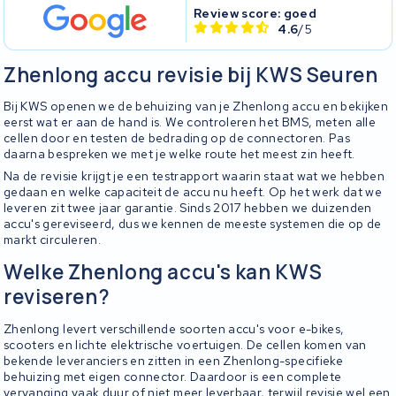
Review score: goed
4.6
/5
Zhenlong accu revisie bij KWS Seuren
Bij KWS openen we de behuizing van je Zhenlong accu en bekijken
eerst wat er aan de hand is. We controleren het BMS, meten alle
cellen door en testen de bedrading op de connectoren. Pas
daarna bespreken we met je welke route het meest zin heeft.
Na de revisie krijgt je een testrapport waarin staat wat we hebben
gedaan en welke capaciteit de accu nu heeft. Op het werk dat we
leveren zit twee jaar garantie. Sinds 2017 hebben we duizenden
accu's gereviseerd, dus we kennen de meeste systemen die op de
markt circuleren.
Welke Zhenlong accu's kan KWS
reviseren?
Zhenlong levert verschillende soorten accu's voor e-bikes,
scooters en lichte elektrische voertuigen. De cellen komen van
bekende leveranciers en zitten in een Zhenlong-specifieke
behuizing met eigen connector. Daardoor is een complete
vervanging vaak duur of niet meer leverbaar, terwijl revisie wel een