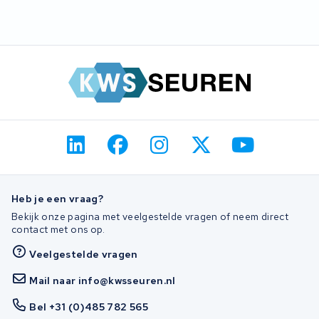
onnodig naar de afvalverwerking.
Dan is revisie meestal de beste oplossing. Wij openen de
behuizing, plaatsen nieuwe cellen en testen het BMS. Stuur de
accu op, dan kijken we wat er mogelijk is.
Heb je een vraag?
Bekijk onze pagina met veelgestelde vragen of neem direct
contact met ons op.
Veelgestelde vragen
Mail naar info@kwsseuren.nl
Bel +31 (0)485 782 565