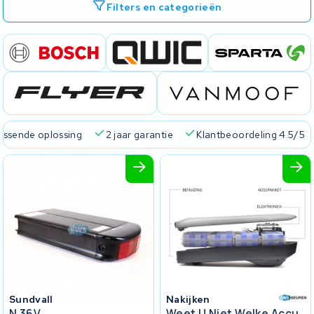
Filters en categorieën
passende oplossing
2 jaar garantie
Klantbeoordeling 4.5/5
Sundvall
Nakijken
N 36V
Weet U Niet Welke Accu