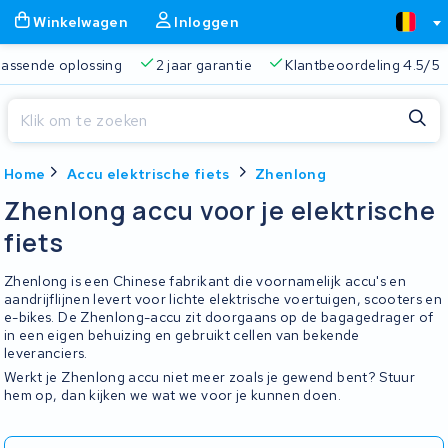
Winkelwagen
Inloggen
 passende oplossing
2 jaar garantie
Klantbeoordeling 4.5/5
Sluiten
Home
Accu elektrische fiets
Zhenlong
Winkelwagen
Sluiten
Zhenlong accu voor je elektrische
Begin te typen in de zoekbalk om te zoeken
fiets
Je winkelwagen is leeg.
Zhenlong is een Chinese fabrikant die voornamelijk accu's en
Gratis verzending
Altijd een passende oplossing
2 jaa
aandrijflijnen levert voor lichte elektrische voertuigen, scooters en
e-bikes. De Zhenlong-accu zit doorgaans op de bagagedrager of
in een eigen behuizing en gebruikt cellen van bekende
leveranciers.
Werkt je Zhenlong accu niet meer zoals je gewend bent? Stuur
hem op, dan kijken we wat we voor je kunnen doen.