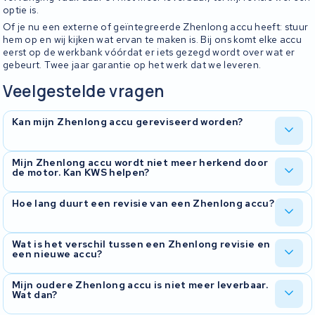
optie is.
Of je nu een externe of geïntegreerde Zhenlong accu heeft: stuur
hem op en wij kijken wat ervan te maken is. Bij ons komt elke accu
eerst op de werkbank vóórdat er iets gezegd wordt over wat er
gebeurt. Twee jaar garantie op het werk dat we leveren.
Veelgestelde vragen
Kan mijn Zhenlong accu gereviseerd worden?
Ja, Zhenlong-accu's reviseren we regelmatig. We onderzoeken
Mijn Zhenlong accu wordt niet meer herkend door
de motor. Kan KWS helpen?
eerst wat er aan de hand is, vervangen waar nodig de cellen en
controleren het BMS. Je krijgt je accu terug met een testrapport
zodat je weet wat je krijgt.
Dat probleem zien we vaak. Bij Zhenlong zit het regelmatig in het
Hoe lang duurt een revisie van een Zhenlong accu?
BMS of in de connector. Wij kijken waar het probleem zit en
bespreken met je wat de beste oplossing is.
Doorgaans rond de tien werkdagen vanaf het moment dat we de
Wat is het verschil tussen een Zhenlong revisie en
een nieuwe accu?
accu binnen hebben. We laten je weten zodra we de accu hebben
getest en weten wat eraan moet gebeuren.
Bij een revisie houdt je dezelfde behuizing en hetzelfde BMS, en
Mijn oudere Zhenlong accu is niet meer leverbaar.
Wat dan?
krijgt je nieuwe cellen erin. Vaak een veel goedkopere oplossing
dan een complete nieuwe accu, en de oude cellen gaan niet