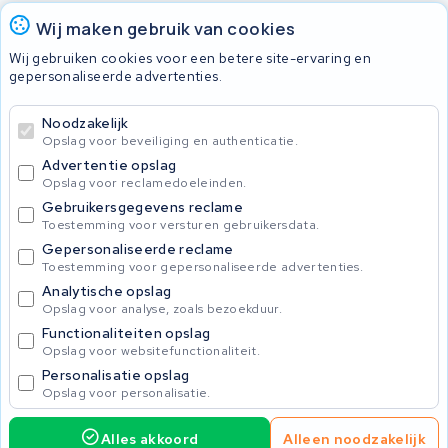
Accu's
Wij maken gebruik van cookies
Wij gebruiken cookies voor een betere site-ervaring en
gepersonaliseerde advertenties.
© 2026 KWS Seuren
Algemene voorwaarden
Noodzakelijk
Privacy Policy
Opslag voor beveiliging en authenticatie.
Advertentie opslag
Opslag voor reclamedoeleinden.
Gebruikersgegevens reclame
Toestemming voor versturen gebruikersdata.
Gepersonaliseerde reclame
Toestemming voor gepersonaliseerde advertenties.
Analytische opslag
Opslag voor analyse, zoals bezoekduur.
Functionaliteiten opslag
Opslag voor websitefunctionaliteit.
Personalisatie opslag
Opslag voor personalisatie.
Alles akkoord
Alleen noodzakelijk