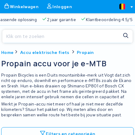
Winkelwagen
Inloggen
 passende oplossing
2 jaar garantie
Klantbeoordeling 4.5/5
Sluiten
Home
Accu elektrische fiets
Propain
Winkelwagen
Sluiten
Propain accu voor je e-MTB
Begin te typen in de zoekbalk om te zoeken
Je winkelwagen is leeg.
Propain Bicycles is een Duits mountainbike-merk uit Vogt dat zich
richt op enduro, downhill en performance e-MTBs zoals de Ekano
en Sresh. Hun e-bikes draaien op Shimano EP801 of Bosch CX
Gratis verzending
Altijd een passende oplossing
2 jaa
systemen, met de accu in het frame als geïntegreerd pakket. Na
enkele jaren intensief gebruik nemen die cellen in capaciteit af.
Werkt je Propain-accu niet meer of haal je niet meer dezelfde
kilometers? Stuur het pakket op. Wij meten alles door en
bespreken samen welke route het beste bij jouw situatie past.
Filters en categorieën