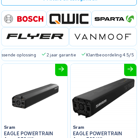
passende oplossing
2 jaar garantie
Klantbeoordeling 4.5/5
Sram
Sram
EAGLE POWERTRAIN
EAGLE POWERTRAIN