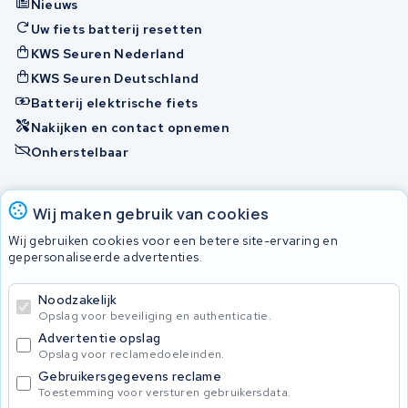
Nieuws
Uw fiets batterij resetten
KWS Seuren Nederland
KWS Seuren Deutschland
Batterij elektrische fiets
Nakijken en contact opnemen
Onherstelbaar
Accu's
Wij maken gebruik van cookies
Wij gebruiken cookies voor een betere site-ervaring en
gepersonaliseerde advertenties.
© 2026 KWS Seuren
Algemene voorwaarden
Noodzakelijk
Privacy Policy
Opslag voor beveiliging en authenticatie.
Advertentie opslag
Opslag voor reclamedoeleinden.
Gebruikersgegevens reclame
Toestemming voor versturen gebruikersdata.