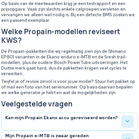
Op basis van de meetwaarden krijg je een testrapport en een
prijsopgave. Vaak zijn slechts enkele celgroepen versleten en
vervangen we alleen wat nodig is. Bij een defecte BMS zoeken we
een passend exemplaar.
Welke Propain-modellen reviseert
KWS?
De Propain-pakketten die wij regelmatig zien zijn de Shimano
EP801 varianten in de Ekano enduro e-MTB en de Sresh trail-
modellen, plus de oudere Bosch PowerTube uitvoeringen. Het
Duitse merk gaat hard, dus de pakketten krijgen veel cycles te
verwerken.
Twijfel je of revisie zinvol is voor jouw model? Stuur het pakket op
of mail een foto van het serienummer. Op basis daarvan bepalen
we welke generatie je hebt en wat de mogelijkheden zijn.
Veelgestelde vragen
Kan mijn Propain Ekano accu gereviseerd worden?
In de meeste gevallen wel. Wij openen de behuizing, meten alle
Mijn Propain e-MTB is zwaar gereden