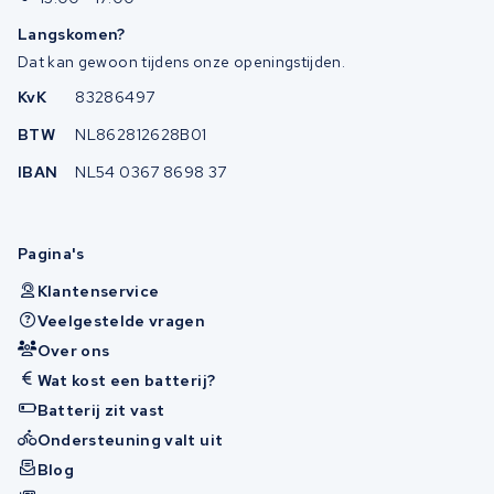
Langskomen?
Dat kan gewoon tijdens onze openingstijden.
KvK
83286497
BTW
NL862812628B01
IBAN
NL54 0367 8698 37
Pagina's
Klantenservice
Veelgestelde vragen
Over ons
Wat kost een batterij?
Batterij zit vast
Ondersteuning valt uit
Blog