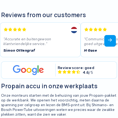
Reviews from our customers
Accurate en buitengewoon
Communicatie was d
klantvriendelijke service.
goed uitgevoerd de 
Simon Ottengraf
H Gase
Review score: goed
4.6
/5
Propain accu in onze werkplaats
Onze monteurs starten met de behuizing van jouw Propain-pakket
op de werkbank. We openen het voorzichtig, meten daarna de
spanning per celgroep en lezen de BMS-print uit. Bij Shimano- en
Bosch PowerTube uitvoeringen weten we precies waar de zwakke
plekken zitten, want die zien we vaker.