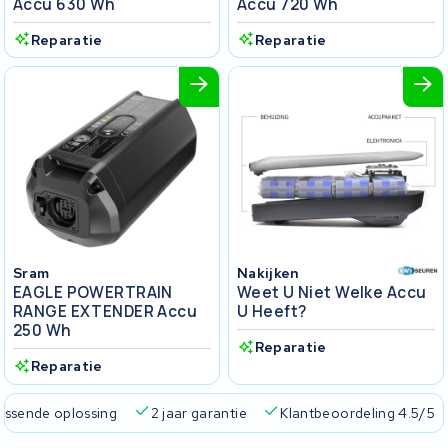
Accu 630 Wh
Accu 720 Wh
Reparatie
Reparatie
Sram
Nakijken
EAGLE POWERTRAIN
Weet U Niet Welke Accu
RANGE EXTENDER Accu
U Heeft?
250 Wh
Reparatie
Reparatie
passende oplossing
2 jaar garantie
Klantbeoordeling 4.5/5