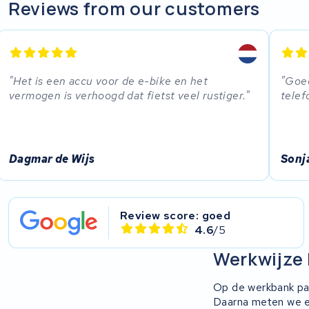
R.A.T. Holland
Reviews from our customers
EZee
TurnLife
Het is een accu voor de e-bike en het
Goed
vermogen is verhoogd dat fietst veel rustiger.
telef
SociBike
Ghost
Dagmar de Wijs
Sonja
Life&Mobility
Devron
Review score: goed
4.6
/5
Derby cycle
Werkwijze 
Ultracell
Op de werkbank pak
Daarna meten we el
Keola