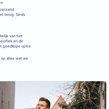
n.
 passend
et terug. Sinds
elijk van het
pecifiek en de
en goedkope optie
e op alles wat we