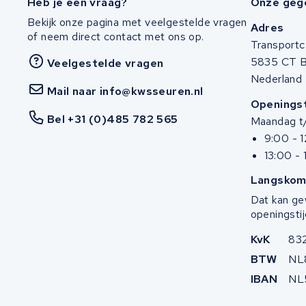
Heb je een vraag?
Onze geg
Stella
Bekijk onze pagina met veelgestelde vragen
Adres
of neem direct contact met ons op.
Transportc
Winther
5835 CT 
Veelgestelde vragen
Nederland
Zuchetti
Mail naar info@kwsseuren.nl
Openingst
Bel +31 (0)485 782 565
Maandag t/
E-kuma
9:00 - 
Malaguti
13:00 - 
Langskom
Puch
Dat kan ge
openingstij
Alber
KvK
83
Motocaddy
BTW
NL
IBAN
NL
AEG