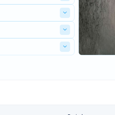
akte cel of een BMS dat niet meer goed
erug wat de oorzaak is en wat de
de beschikbaarheid van de juiste cellen
kkelijker, want je behoudt je eigen
gt een nieuwe aankoop op.
accu meer beschikbaar is, biedt revisie
 mogelijk is.