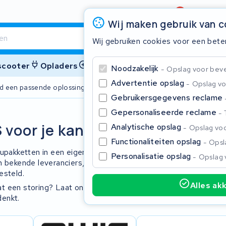
Beoordeling
4,6/5
Wij maken gebruik van 
Wij gebruiken cookies voor een bete
 scooter
Opladers
Accessoires
Noodzakelijk
Opslag voor bevei
Advertentie opslag
Opslag vo
ijd een passende oplossing
2 jaar garant
Gebruikersgegevens reclame
Gepersonaliseerde reclame
Sluite
 voor je kan doen
Analytische opslag
Opslag voo
Functionaliteiten opslag
Opsla
cupakketten in een eigen behuizing met
Personalisatie opslag
Opslag 
n bekende leveranciers, maar de
esteld.
Alles ak
t een storing? Laat ons het pakket
denkt.
Begin te typen in de zoekbalk om te zoeken