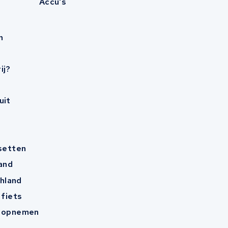
Accu's
n
ij?
uit
esetten
and
hland
 fiets
t opnemen