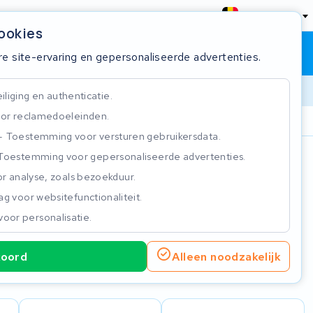
België
cookies
Winkelwagen
Inloggen
re site-ervaring en gepersonaliseerde advertenties.
liging en authenticatie.
or reclamedoeleinden.
ie
Klantbeoordeling 4.5/5
Toestemming voor versturen gebruikersdata.
Toestemming voor gepersonaliseerde advertenties.
n
r analyse, zoals bezoekduur.
g voor websitefunctionaliteit.
voor personalisatie.
koord
Alleen noodzakelijk