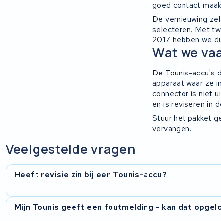
goed contact maakt
De vernieuwing zel
Ridley
selecteren. Met tw
2017 hebben we du
Hercules
Wat we vaa
FIT E-Bike System Integration
De Tounis-accu's di
apparaat waar ze in
connector is niet 
World power
en is reviseren in d
Stuur het pakket ge
36V
vervangen.
Schwinn
Veelgestelde vragen
Tounis
Heeft revisie zin bij een Tounis-accu?
Sundvall
Vrijwel altijd. De cellen verslijten, maar de behuizing en he
Mijn Tounis geeft een foutmelding - kan dat opgel
Rixe
de cellen te vernieuwen krijgt je een werkende accu terug z