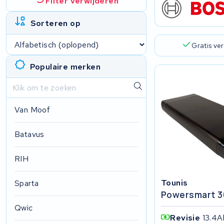
Filter verwijderen
Sorteren op
Gratis ve
Populaire merken
Van Moof
Batavus
RIH
Tounis
Sparta
Powersmart 3
Qwic
Revisie
13.4A