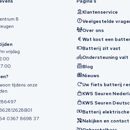
evens
Pagina's
Klantenservice
entrum 8
Veelgestelde vrage
Beugen
Over ons
Wat kost een batter
ijden
Batterij zit vast
m vrijdag
Ondersteuning valt 
12:00
17:00
Blog
Nieuws
en?
Uw fiets batterij r
woon tijdens onze
den.
KWS Seuren Nederl
286497
KWS Seuren Deutsc
862812628B01
Batterij elektrische
54 0367 8698 37
Nakijken en contac
Onherstelbaar