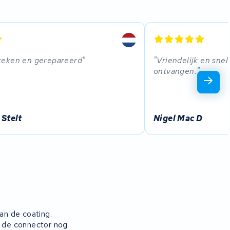
eken en gerepareerd
Vriendelijk en sne
ontvangen.
 Stelt
Nigel Mac D
an de coating.
f de connector nog