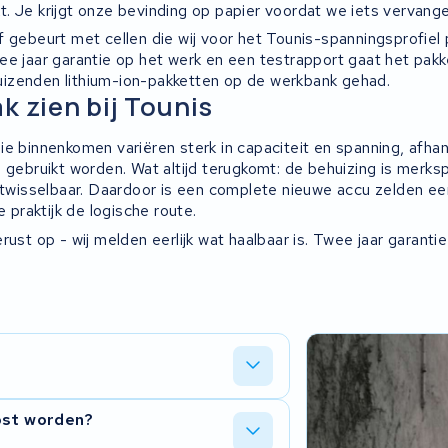
. Je krijgt onze bevinding op papier voordat we iets vervange
f gebeurt met cellen die wij voor het Tounis-spanningsprofiel
ee jaar garantie op het werk en een testrapport gaat het pakk
izenden lithium-ion-pakketten op de werkbank gehad.
k zien bij Tounis
e binnenkomen variëren sterk in capaciteit en spanning, afhank
 gebruikt worden. Wat altijd terugkomt: de behuizing is merks
uitwisselbaar. Daardoor is een complete nieuwe accu zelden e
e praktijk de logische route.
rust op - wij melden eerlijk wat haalbaar is. Twee jaar garanti
t BMS zijn meestal in orde. Door alleen
ost worden?
onder dat je de complete elektronica