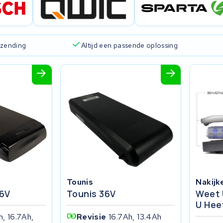
rzending
Altijd een passende oplossing
Tounis
Nakijk
6V
Tounis 36V
Weet 
U Hee
h, 16.7Ah,
Revisie
16.7Ah, 13.4Ah