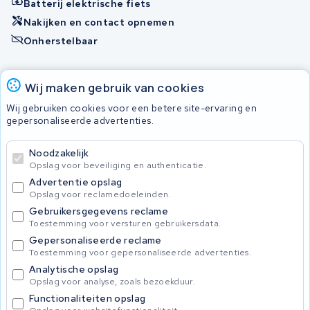
Batterij elektrische fiets
Nakijken en contact opnemen
Onherstelbaar
Accu's
Wij maken gebruik van cookies
Wij gebruiken cookies voor een betere site-ervaring en
gepersonaliseerde advertenties.
© 2026 KWS Seuren
Algemene voorwaarden
Noodzakelijk
Privacy Policy
Opslag voor beveiliging en authenticatie.
Advertentie opslag
Opslag voor reclamedoeleinden.
Gebruikersgegevens reclame
Toestemming voor versturen gebruikersdata.
Gepersonaliseerde reclame
Toestemming voor gepersonaliseerde advertenties.
Analytische opslag
Opslag voor analyse, zoals bezoekduur.
Functionaliteiten opslag