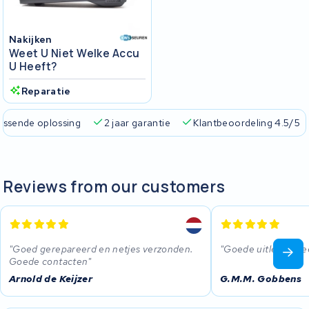
Nakijken
Weet U Niet Welke Accu
U Heeft?
Reparatie
passende oplossing
2 jaar garantie
Klantbeoordeling 4.5/5
Reviews from our customers
Goed gerepareerd en netjes verzonden.
Goede uitleg, en ee
Goede contacten
Arnold de Keijzer
G.M.M. Gobbens