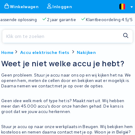
Winkelwagen
Inloggen
 passende oplossing
2 jaar garantie
Klantbeoordeling 4.5/5
Sluiten
Home
Accu elektrische fiets
Nakijken
Winkelwagen
Sluiten
Weet je niet welke accu je hebt?
Begin te typen in de zoekbalk om te zoeken
Je winkelwagen is leeg.
Geen probleem. Stuur je accu naar ons op en wij kijken het na. We
openen hem, meten de cellen door en bekijken wat er mogelijk is.
Daarna nemen we contact met je op over de opties.
Gratis verzending
Altijd een passende oplossing
2 jaa
Geen idee welk merk of type het is? Maakt niet uit. Wij hebben
meer dan 45.000 accu's door onze handen gehad. De kans is
groot dat we jouw accu herkennen.
Stuur je accu op naar onze werkplaats in Beugen. Wij bekijken hem
kosteloos en nemen daarna contact met je op. Woon je in België?