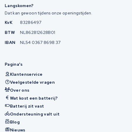
Langskomen?
Dat kan gewoon tijdens onze openingstijden.
KvK
83286497
BTW
NL862812628B01
IBAN
NL54 0367 8698 37
Pagina's
Klantenservice
Veelgestelde vragen
Over ons
Wat kost een batterij?
Batterij zit vast
Ondersteuning valt uit
Blog
Nieuws