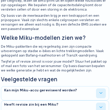
per celgroep, lezen de BMS-print uit en kijken welke foutcodes er
zijn opgeslagen. We bepalen of de capaciteitsdaling komt door
versleten cellen of door een storing in de elektronica.
Op basis van de meetwaarden krijg je een testrapport en een
prijsopgave. Vaak zijn slechts enkele celgroepen versleten en
vervangen we alleen wat nodig is. Bij een defecte BMS zoeken we
een passend exemplaar.
Welke Miku-modellen zien we?
De Miku-pakketten die wij regelmatig zien zijn compacte
uitvoeringen op stadse e-bikes en lichte trekkingmodellen. Vaak
gekoppeld aan Bafang-naafmotoren of TranzX-aandrijving.
Twijfel je of revisie zinvol is voor jouw model? Stuur het pakket op
of mail een foto van het serienummer. Op basis daarvan bepalen
we welke generatie je hebt en wat de mogelijkheden zijn.
Veelgestelde vragen
Kan mijn Miku-accu gereviseerd worden?
In de meeste gevallen wel. Wij openen de behuizing, meten alle
Heeft revisie zin bij een Miku?
cellen door en bepalen of celvervanging voldoende is om je