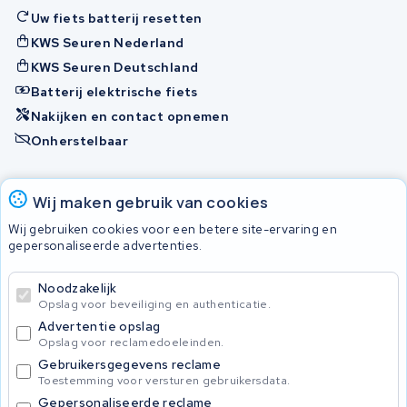
Uw fiets batterij resetten
KWS Seuren Nederland
KWS Seuren Deutschland
Batterij elektrische fiets
Nakijken en contact opnemen
Onherstelbaar
Accu's
Wij maken gebruik van cookies
Wij gebruiken cookies voor een betere site-ervaring en
gepersonaliseerde advertenties.
© 2026 KWS Seuren
Algemene voorwaarden
Noodzakelijk
Privacy Policy
Opslag voor beveiliging en authenticatie.
Advertentie opslag
Opslag voor reclamedoeleinden.
Gebruikersgegevens reclame
Toestemming voor versturen gebruikersdata.
Gepersonaliseerde reclame