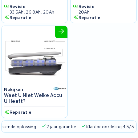
Revisie
Revisie
33.5Ah, 26.8Ah, 20Ah
20Ah
Reparatie
Reparatie
Nakijken
Weet U Niet Welke Accu
U Heeft?
Reparatie
passende oplossing
2 jaar garantie
Klantbeoordeling 4.5/5