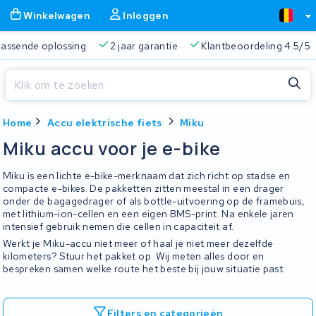
Winkelwagen
Inloggen
 passende oplossing
2 jaar garantie
Klantbeoordeling 4.5/5
Sluiten
Home
Accu elektrische fiets
Miku
Winkelwagen
Sluiten
Miku accu voor je e-bike
Begin te typen in de zoekbalk om te zoeken
Je winkelwagen is leeg.
Miku is een lichte e-bike-merknaam dat zich richt op stadse en
compacte e-bikes. De pakketten zitten meestal in een drager
onder de bagagedrager of als bottle-uitvoering op de framebuis,
Gratis verzending
Altijd een passende oplossing
2 jaa
met lithium-ion-cellen en een eigen BMS-print. Na enkele jaren
intensief gebruik nemen die cellen in capaciteit af.
Werkt je Miku-accu niet meer of haal je niet meer dezelfde
kilometers? Stuur het pakket op. Wij meten alles door en
bespreken samen welke route het beste bij jouw situatie past.
Filters en categorieën