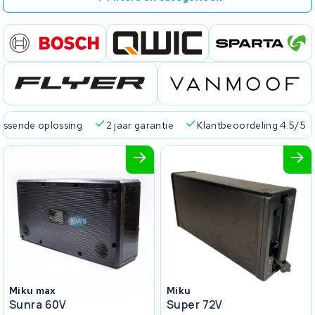
passende oplossing
2 jaar garantie
Klantbeoordeling 4.5/5
Miku max
Miku
Sunra 60V
Super 72V