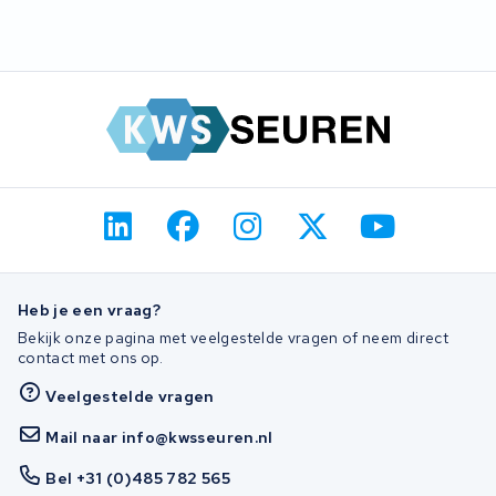
een vervangingsoptie.
Ja, ook oudere Malaguti-pakketten reviseren we. Wij hebben de
meeste vervangingscellen op voorraad en zoeken bij oudere
generaties naar passende BMS-prints. Stuur het pakket op, wij
beoordelen wat technisch haalbaar is.
Heb je een vraag?
Bekijk onze pagina met veelgestelde vragen of neem direct
contact met ons op.
Veelgestelde vragen
Mail naar info@kwsseuren.nl
Bel +31 (0)485 782 565