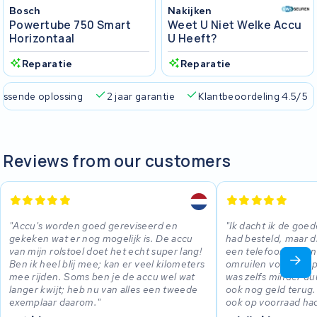
Bosch
Nakijken
Powertube 750 Smart
Weet U Niet Welke Accu
Horizontaal
U Heeft?
Reparatie
Reparatie
passende oplossing
2 jaar garantie
Klantbeoordeling 4.5/5
Reviews from our customers
Accu's worden goed gereviseerd en
Ik dacht ik de goed
gekeken wat er nog mogelijk is. De accu
had besteld, maar d
van mijn rolstoel doet het echt super lang!
een telefoontje ko
Ben ik heel blij mee; kan er veel kilometers
omruilen voor een 
mee rijden. Soms ben je de accu wel wat
was zelfs minder d
langer kwijt; heb nu van alles een tweede
ook nog geld terug. 
exemplaar daarom.
ook op voorraad ha