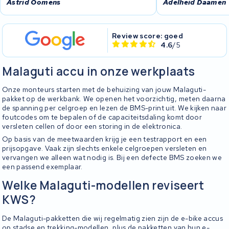
Astrid Oomens
Adelheid Daamen
Review score: goed
4.6
/5
Malaguti accu in onze werkplaats
Onze monteurs starten met de behuizing van jouw Malaguti-
pakket op de werkbank. We openen het voorzichtig, meten daarna
de spanning per celgroep en lezen de BMS-print uit. We kijken naar
foutcodes om te bepalen of de capaciteitsdaling komt door
versleten cellen of door een storing in de elektronica.
Op basis van de meetwaarden krijg je een testrapport en een
prijsopgave. Vaak zijn slechts enkele celgroepen versleten en
vervangen we alleen wat nodig is. Bij een defecte BMS zoeken we
een passend exemplaar.
Welke Malaguti-modellen reviseert
KWS?
De Malaguti-pakketten die wij regelmatig zien zijn de e-bike accus
op stadse en trekking-modellen, plus de pakketten van hun e-