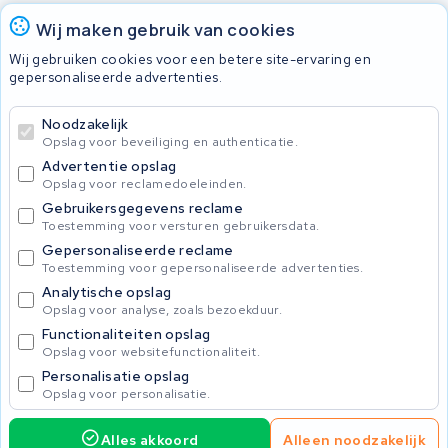
Accu's
Wij maken gebruik van cookies
Wij gebruiken cookies voor een betere site-ervaring en
gepersonaliseerde advertenties.
© 2026 KWS Seuren
Algemene voorwaarden
Noodzakelijk
Privacy Policy
Opslag voor beveiliging en authenticatie.
Advertentie opslag
Opslag voor reclamedoeleinden.
Gebruikersgegevens reclame
Toestemming voor versturen gebruikersdata.
Gepersonaliseerde reclame
Toestemming voor gepersonaliseerde advertenties.
Analytische opslag
Opslag voor analyse, zoals bezoekduur.
Functionaliteiten opslag
Opslag voor websitefunctionaliteit.
Personalisatie opslag
Opslag voor personalisatie.
Alles akkoord
Alleen noodzakelijk