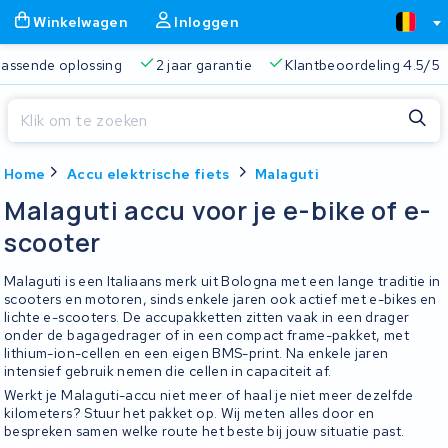
Winkelwagen
Inloggen
 passende oplossing
2 jaar garantie
Klantbeoordeling 4.5/5
Sluiten
Home
Accu elektrische fiets
Malaguti
Winkelwagen
Sluiten
Malaguti accu voor je e-bike of e-
Begin te typen in de zoekbalk om te zoeken
scooter
Je winkelwagen is leeg.
Malaguti is een Italiaans merk uit Bologna met een lange traditie in
Gratis verzending
Altijd een passende oplossing
2 jaa
scooters en motoren, sinds enkele jaren ook actief met e-bikes en
lichte e-scooters. De accupakketten zitten vaak in een drager
onder de bagagedrager of in een compact frame-pakket, met
lithium-ion-cellen en een eigen BMS-print. Na enkele jaren
intensief gebruik nemen die cellen in capaciteit af.
Werkt je Malaguti-accu niet meer of haal je niet meer dezelfde
kilometers? Stuur het pakket op. Wij meten alles door en
bespreken samen welke route het beste bij jouw situatie past.