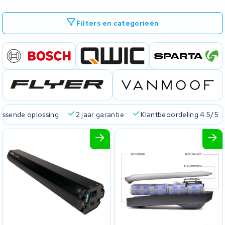
Filters en categorieën
passende oplossing
2 jaar garantie
Klantbeoordeling 4.5/5