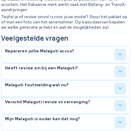
scooters. Het Italiaanse merk werkt vaak met Bafang- en TranzX-
aandrijvingen.
Twijfel je of revisie zinvol is voor jouw model? Stuur het pakket op
of mail een foto van het serienummer. Op basis daarvan bepalen
we welke generatie je hebt en wat de mogelijkheden zijn.
Veelgestelde vragen
Repareren jullie Malaguti accus?
In de meeste gevallen wel. Wij openen de behuizing, meten alle
Heeft revisie zin bij een Malaguti?
cellen door en bepalen of celvervanging voldoende is om je
oorspronkelijke actieradius terug te krijgen. Bij een defecte BMS-
print zoeken we een passend exemplaar.
Vaak wel. Malaguti-accus gebruiken standaard 18650-cellen die
Malaguti foutmelding wat nu?
wij zelf opnieuw kunnen plaatsen. Stuur het pakket op, dan
beoordelen we wat technisch haalbaar is.
Een foutmelding wijst meestal op een BMS-storing of een
Verschil Malaguti revisie vs vervanging?
afgewezen celgroep. Stuur het pakket op, dan lezen we de print
uit en vertellen we wat er aan de hand is.
Revisie is in vrijwel alle gevallen voordeliger dan vervanging, en je
Mijn Malaguti is ouder kan dat nog?
behoudt de originele behuizing en hardware. Als de behuizing
zwaar beschadigd is of de BMS niet meer leverbaar, kijken we naar