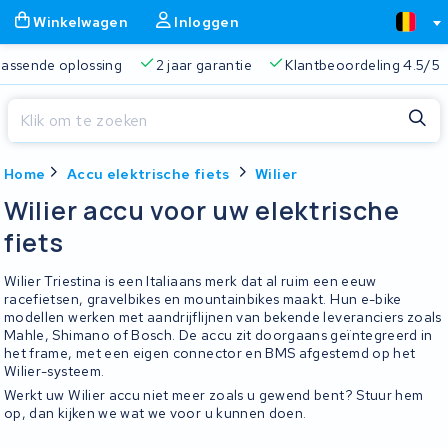
Winkelwagen
Inloggen
 passende oplossing
2 jaar garantie
Klantbeoordeling 4.5/5
Sluiten
Home
Accu elektrische fiets
Wilier
Winkelwagen
Sluiten
Wilier accu voor uw elektrische
Begin te typen in de zoekbalk om te zoeken
fiets
Je winkelwagen is leeg.
Wilier Triestina is een Italiaans merk dat al ruim een eeuw
Gratis verzending
Altijd een passende oplossing
2 jaa
racefietsen, gravelbikes en mountainbikes maakt. Hun e-bike
modellen werken met aandrijflijnen van bekende leveranciers zoals
Mahle, Shimano of Bosch. De accu zit doorgaans geïntegreerd in
het frame, met een eigen connector en BMS afgestemd op het
Wilier-systeem.
Werkt uw Wilier accu niet meer zoals u gewend bent? Stuur hem
op, dan kijken we wat we voor u kunnen doen.