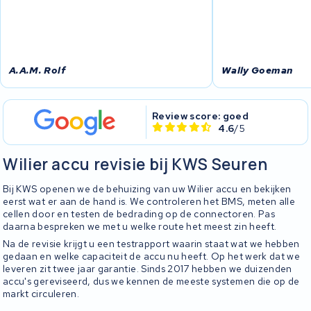
A.A.M. Rolf
Wally Goeman
Review score: goed
4.6
/5
Wilier accu revisie bij KWS Seuren
Bij KWS openen we de behuizing van uw Wilier accu en bekijken
eerst wat er aan de hand is. We controleren het BMS, meten alle
cellen door en testen de bedrading op de connectoren. Pas
daarna bespreken we met u welke route het meest zin heeft.
Na de revisie krijgt u een testrapport waarin staat wat we hebben
gedaan en welke capaciteit de accu nu heeft. Op het werk dat we
leveren zit twee jaar garantie. Sinds 2017 hebben we duizenden
accu's gereviseerd, dus we kennen de meeste systemen die op de
markt circuleren.