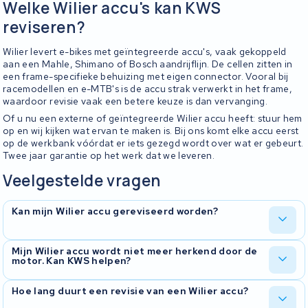
Welke Wilier accu's kan KWS
reviseren?
Wilier levert e-bikes met geïntegreerde accu's, vaak gekoppeld
aan een Mahle, Shimano of Bosch aandrijflijn. De cellen zitten in
een frame-specifieke behuizing met eigen connector. Vooral bij
racemodellen en e-MTB's is de accu strak verwerkt in het frame,
waardoor revisie vaak een betere keuze is dan vervanging.
Of u nu een externe of geïntegreerde Wilier accu heeft: stuur hem
op en wij kijken wat ervan te maken is. Bij ons komt elke accu eerst
op de werkbank vóórdat er iets gezegd wordt over wat er gebeurt.
Twee jaar garantie op het werk dat we leveren.
Veelgestelde vragen
Kan mijn Wilier accu gereviseerd worden?
Ja, Wilier-accu's reviseren we regelmatig. We onderzoeken eerst
Mijn Wilier accu wordt niet meer herkend door de
motor. Kan KWS helpen?
wat er aan de hand is, vervangen waar nodig de cellen en
controleren het BMS. U krijgt uw accu terug met een testrapport.
Dat probleem zien we vaak. Bij Wilier zit het regelmatig in het BMS
Hoe lang duurt een revisie van een Wilier accu?
of in de connector. Wij kijken waar het probleem zit en bespreken