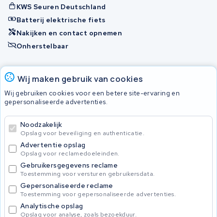
KWS Seuren Deutschland
Batterij elektrische fiets
Nakijken en contact opnemen
Onherstelbaar
Accu's
Wij maken gebruik van cookies
Wij gebruiken cookies voor een betere site-ervaring en
gepersonaliseerde advertenties.
© 2026 KWS Seuren
Algemene voorwaarden
Noodzakelijk
Privacy Policy
Opslag voor beveiliging en authenticatie.
Advertentie opslag
Opslag voor reclamedoeleinden.
Gebruikersgegevens reclame
Toestemming voor versturen gebruikersdata.
Gepersonaliseerde reclame
Toestemming voor gepersonaliseerde advertenties.
Analytische opslag
Opslag voor analyse, zoals bezoekduur.