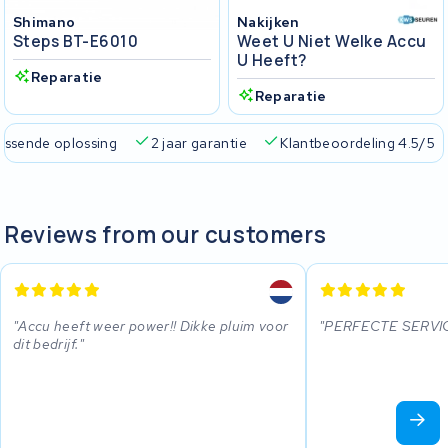
Shimano
Nakijken
Steps BT-E6010
Weet U Niet Welke Accu
U Heeft?
Reparatie
Reparatie
passende oplossing
2 jaar garantie
Klantbeoordeling 4.5/5
Reviews from our customers
Accu heeft weer power!! Dikke pluim voor
PERFECTE SERVI
dit bedrijf.