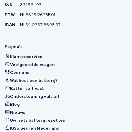
KvK
83286497
BTW
NL862812628B01
IBAN
NL54 0367 8698 37
Pagina's
Klantenservice
Veelgestelde vragen
Over ons
Wat kost een batterij?
Batterij zit vast
Ondersteuning valt uit
Blog
Nieuws
Uw fiets batterij resetten
KWS Seuren Nederland